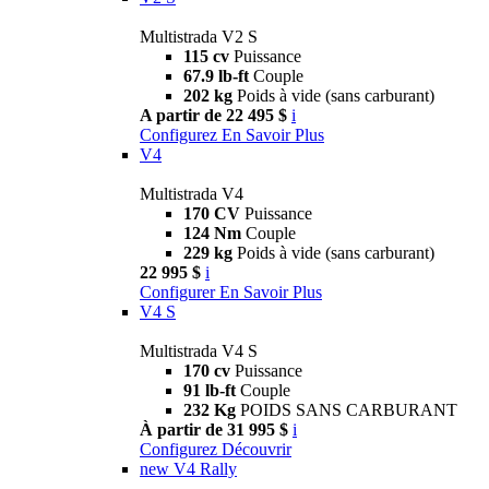
Multistrada V2 S
115 cv
Puissance
67.9 lb-ft
Couple
202 kg
Poids à vide (sans carburant)
A partir de 22 495 $
i
Configurez
En Savoir Plus
V4
Multistrada V4
170 CV
Puissance
124 Nm
Couple
229 kg
Poids à vide (sans carburant)
22 995 $
i
Configurer
En Savoir Plus
V4 S
Multistrada V4 S
170 cv
Puissance
91 lb-ft
Couple
232 Kg
POIDS SANS CARBURANT
À partir de 31 995 $
i
Configurez
Découvrir
new
V4 Rally