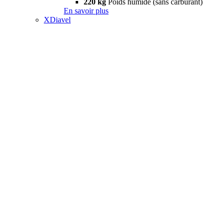
220 kg
Poids humide (sans carburant)
En savoir plus
XDiavel