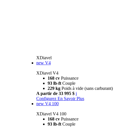
XDiavel
new
V4
XDiavel V4
168 cv
Puissance
93 lb-ft
Couple
229 kg
Poids à vide (sans carburant)
A partir de 33 995 $
i
Configurez
En Savoir Plus
new
V4 100
XDiavel V4 100
168 cv
Puissance
93 lb-ft
Couple