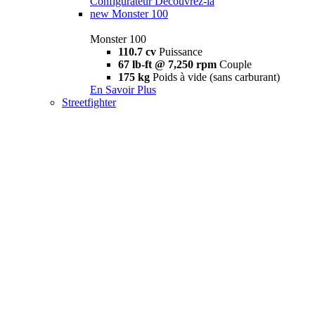
Configurateur
Découvrez-la
new
Monster 100
Monster 100
110.7 cv
Puissance
67 lb-ft @ 7,250 rpm
Couple
175 kg
Poids à vide (sans carburant)
En Savoir Plus
Streetfighter