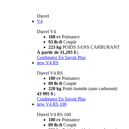
Diavel
V4
Diavel V4
168 cv
Puissance
93 lb-ft
Couple
223 kg
POIDS SANS CARBURANT
À partir de 31,295 $
i
Configurez
En Savoir Plus
new
V4 RS
Diavel V4 RS
180 cv
Puissance
89 lb-ft
Couple
220 kg
Poids humide (sans carburant)
43 995 $
i
Configurez
En Savoir Plus
new
V4 RS 100
Diavel V4 RS 100
180 cv
Puissance
89 lb-ft
Couple