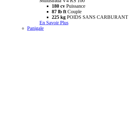
Multistrada V4 RS 100
180 cv
Puissance
87 lb ft
Couple
225 kg
POIDS SANS CARBURANT
En Savoir Plus
Panigale