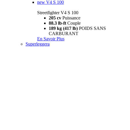
new
V4 S 100
Streetfighter V4 S 100
205 cv
Puissance
88.3 lb-ft
Couple
189 kg (417 lb)
POIDS SANS
CARBURANT
En Savoir Plus
Superleggera