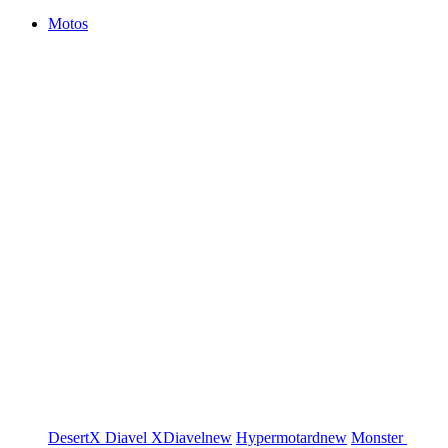
Motos
DesertX
Diavel
XDiavel
new
Hypermotard
new
Monster