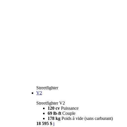
Streetfighter
V2
Streetfighter V2
120 cv
Puissance
69 lb-ft
Couple
178 kg
Poids à vide (sans carburant)
18 595 $
i