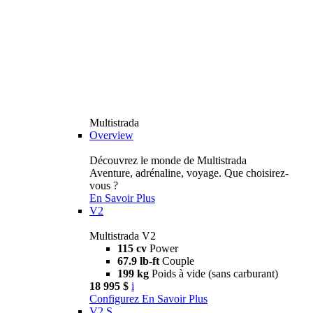
Multistrada
Overview
Découvrez le monde de Multistrada
Aventure, adrénaline, voyage. Que choisirez-
vous ?
En Savoir Plus
V2
Multistrada V2
115 cv
Power
67.9 lb-ft
Couple
199 kg
Poids à vide (sans carburant)
18 995 $
i
Configurez
En Savoir Plus
V2 S