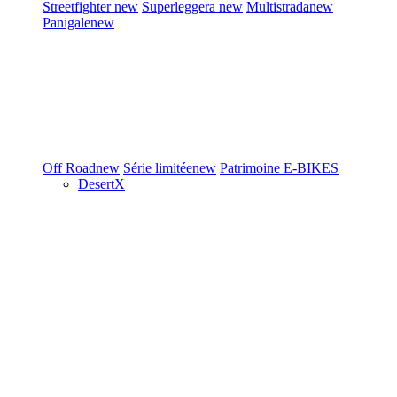
Streetfighter
new
Superleggera
new
Multistrada
new
Panigale
new
Off Road
new
Série limitée
new
Patrimoine
E-BIKES
DesertX