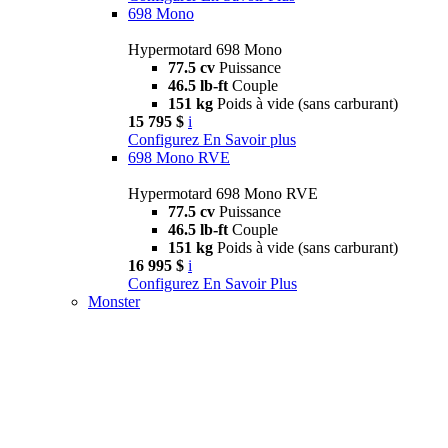
698 Mono
Hypermotard 698 Mono
77.5 cv
Puissance
46.5 lb-ft
Couple
151 kg
Poids à vide (sans carburant)
15 795 $
i
Configurez
En Savoir plus
698 Mono RVE
Hypermotard 698 Mono RVE
77.5 cv
Puissance
46.5 lb-ft
Couple
151 kg
Poids à vide (sans carburant)
16 995 $
i
Configurez
En Savoir Plus
Monster