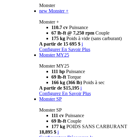
Monster
new
Monster +
Monster +
110.7 cv
Puissance
67 lb-ft @ 7,250 rpm
Couple
175 kg
Poids à vide (sans carburant)
A partir de 15 695 $
i
Configurer
En Savoir Plus
Monster MY25
Monster MY25
111 hp
Puissance
69 lb-ft
Torque
166 kg (366 lb)
Poids à sec
A partir de $15,195
i
Configurez
En Savoir Plus
Monster SP
Monster SP
111 cv
Puissance
69 lb-ft
Couple
177 kg
POIDS SANS CARBURANT
18,895 $
i