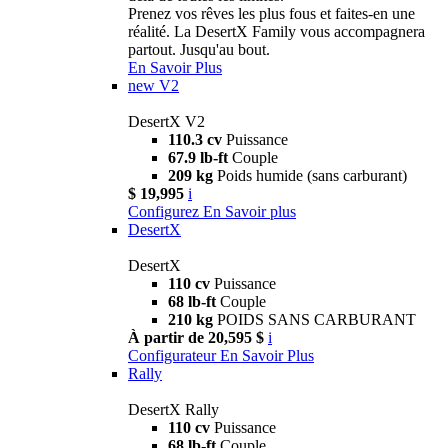
Prenez vos rêves les plus fous et faites-en une
réalité. La DesertX Family vous accompagnera
partout. Jusqu'au bout.
En Savoir Plus
new
V2
DesertX V2
110.3 cv
Puissance
67.9 lb-ft
Couple
209 kg
Poids humide (sans carburant)
$ 19,995
i
Configurez
En Savoir plus
DesertX
DesertX
110 cv
Puissance
68 lb-ft
Couple
210 kg
POIDS SANS CARBURANT
À partir de 20,595 $
i
Configurateur
En Savoir Plus
Rally
DesertX Rally
110 cv
Puissance
68 lb-ft
Couple