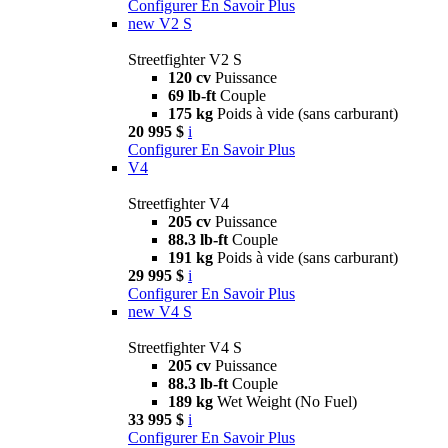
Configurer
En Savoir Plus
new
V2 S
Streetfighter V2 S
120 cv
Puissance
69 lb-ft
Couple
175 kg
Poids à vide (sans carburant)
20 995 $
i
Configurer
En Savoir Plus
V4
Streetfighter V4
205 cv
Puissance
88.3 lb-ft
Couple
191 kg
Poids à vide (sans carburant)
29 995 $
i
Configurer
En Savoir Plus
new
V4 S
Streetfighter V4 S
205 cv
Puissance
88.3 lb-ft
Couple
189 kg
Wet Weight (No Fuel)
33 995 $
i
Configurer
En Savoir Plus