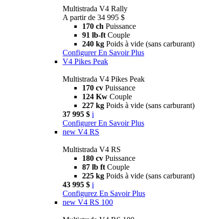
Multistrada V4 Rally
A partir de 34 995 $
170 ch
Puissance
91 lb-ft
Couple
240 kg
Poids à vide (sans carburant)
Configurer
En Savoir Plus
V4 Pikes Peak
Multistrada V4 Pikes Peak
170 cv
Puissance
124 Kw
Couple
227 kg
Poids à vide (sans carburant)
37 995 $
i
Configurer
En Savoir Plus
new
V4 RS
Multistrada V4 RS
180 cv
Puissance
87 lb ft
Couple
225 kg
Poids à vide (sans carburant)
43 995 $
i
Configurez
En Savoir Plus
new
V4 RS 100