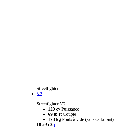
Streetfighter
V2
Streetfighter V2
120 cv
Puissance
69 lb-ft
Couple
178 kg
Poids à vide (sans carburant)
18 595 $
i