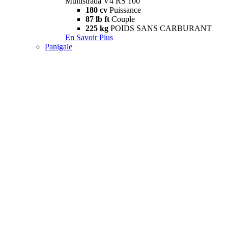
Multistrada V4 RS 100
180 cv
Puissance
87 lb ft
Couple
225 kg
POIDS SANS CARBURANT
En Savoir Plus
Panigale