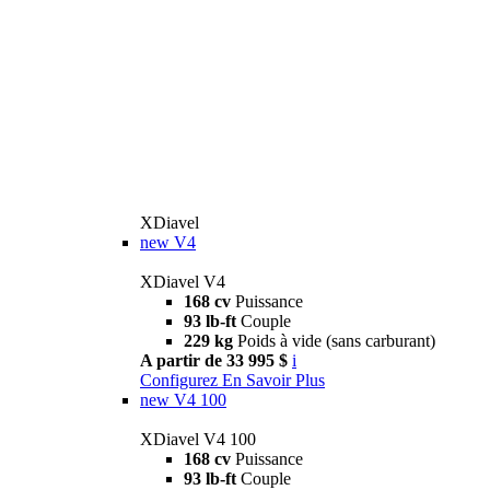
XDiavel
new
V4
XDiavel V4
168 cv
Puissance
93 lb-ft
Couple
229 kg
Poids à vide (sans carburant)
A partir de 33 995 $
i
Configurez
En Savoir Plus
new
V4 100
XDiavel V4 100
168 cv
Puissance
93 lb-ft
Couple