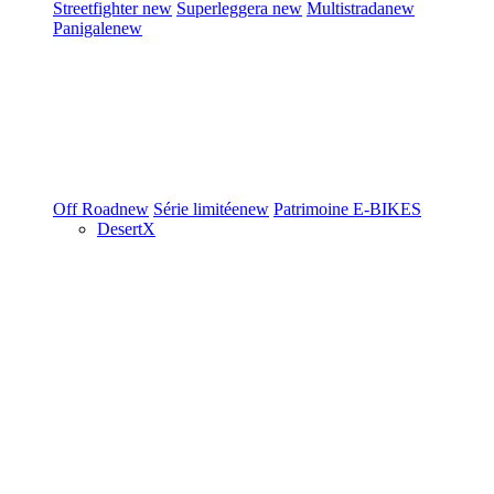
Streetfighter
new
Superleggera
new
Multistrada
new
Panigale
new
Off Road
new
Série limitée
new
Patrimoine
E-BIKES
DesertX