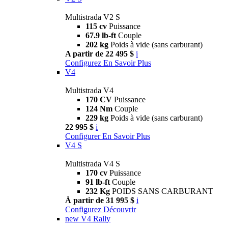
Multistrada V2 S
115 cv
Puissance
67.9 lb-ft
Couple
202 kg
Poids à vide (sans carburant)
A partir de 22 495 $
i
Configurez
En Savoir Plus
V4
Multistrada V4
170 CV
Puissance
124 Nm
Couple
229 kg
Poids à vide (sans carburant)
22 995 $
i
Configurer
En Savoir Plus
V4 S
Multistrada V4 S
170 cv
Puissance
91 lb-ft
Couple
232 Kg
POIDS SANS CARBURANT
À partir de 31 995 $
i
Configurez
Découvrir
new
V4 Rally