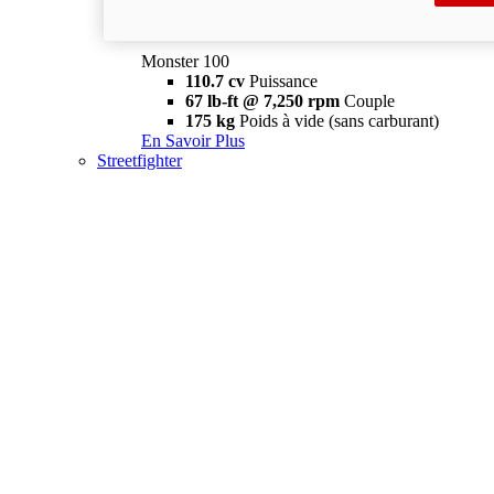
Configurateur
Découvrez-la
new
Monster 100
Monster 100
110.7 cv
Puissance
67 lb-ft @ 7,250 rpm
Couple
175 kg
Poids à vide (sans carburant)
En Savoir Plus
Streetfighter