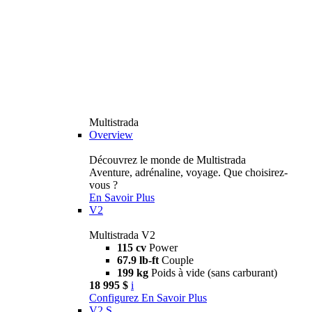
Multistrada
Overview
Découvrez le monde de Multistrada
Aventure, adrénaline, voyage. Que choisirez-
vous ?
En Savoir Plus
V2
Multistrada V2
115 cv
Power
67.9 lb-ft
Couple
199 kg
Poids à vide (sans carburant)
18 995 $
i
Configurez
En Savoir Plus
V2 S