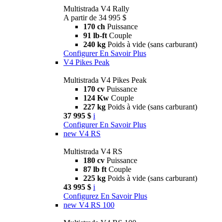
Multistrada V4 Rally
A partir de 34 995 $
170 ch
Puissance
91 lb-ft
Couple
240 kg
Poids à vide (sans carburant)
Configurer
En Savoir Plus
V4 Pikes Peak
Multistrada V4 Pikes Peak
170 cv
Puissance
124 Kw
Couple
227 kg
Poids à vide (sans carburant)
37 995 $
i
Configurer
En Savoir Plus
new
V4 RS
Multistrada V4 RS
180 cv
Puissance
87 lb ft
Couple
225 kg
Poids à vide (sans carburant)
43 995 $
i
Configurez
En Savoir Plus
new
V4 RS 100