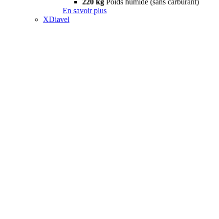
220 kg
Poids humide (sans carburant)
En savoir plus
XDiavel