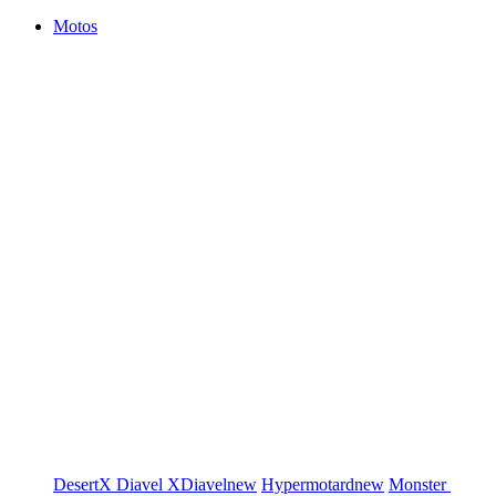
Motos
DesertX
Diavel
XDiavel
new
Hypermotard
new
Monster