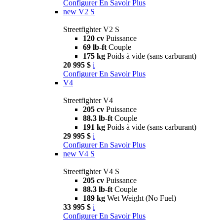
Configurer
En Savoir Plus
new
V2 S
Streetfighter V2 S
120 cv
Puissance
69 lb-ft
Couple
175 kg
Poids à vide (sans carburant)
20 995 $
i
Configurer
En Savoir Plus
V4
Streetfighter V4
205 cv
Puissance
88.3 lb-ft
Couple
191 kg
Poids à vide (sans carburant)
29 995 $
i
Configurer
En Savoir Plus
new
V4 S
Streetfighter V4 S
205 cv
Puissance
88.3 lb-ft
Couple
189 kg
Wet Weight (No Fuel)
33 995 $
i
Configurer
En Savoir Plus