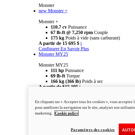
Monster
new
Monster +
Monster +
110.7 cv
Puissance
67 lb-ft @ 7,250 rpm
Couple
175 kg
Poids à vide (sans carburant)
A partir de 15 695 $
i
Configurer
En Savoir Plus
Monster MY25
Monster MY25
111 hp
Puissance
69 lb-ft
Torque
166 kg (366 lb)
Poids à sec
A partir de $15,195
i
Configurez
En Savoir Plus
Monster SP
En cliquant sur « Accepter tous les cookies », vous acceptez l
pour améliorer la navigation sur le site, analyser son utilisati
Monster SP
marketing.
Cookie policy
111 cv
Puissance
69 lb-ft
Couple
177 kg
POIDS SANS CARBURANT
Paramètres des cookies
18,895 $
i
AUTO