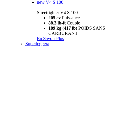
new
V4 S 100
Streetfighter V4 S 100
205 cv
Puissance
88.3 lb-ft
Couple
189 kg (417 lb)
POIDS SANS
CARBURANT
En Savoir Plus
Superleggera