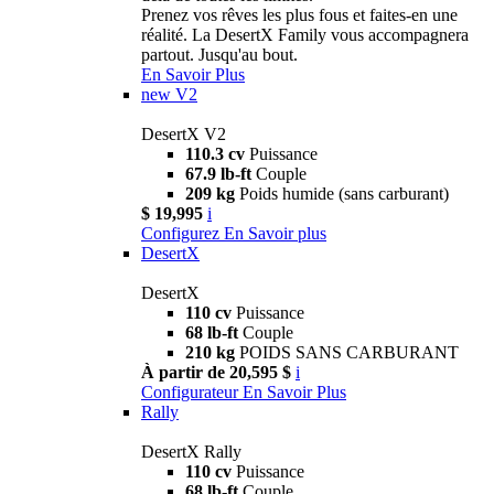
Prenez vos rêves les plus fous et faites-en une
réalité. La DesertX Family vous accompagnera
partout. Jusqu'au bout.
En Savoir Plus
new
V2
DesertX V2
110.3 cv
Puissance
67.9 lb-ft
Couple
209 kg
Poids humide (sans carburant)
$ 19,995
i
Configurez
En Savoir plus
DesertX
DesertX
110 cv
Puissance
68 lb-ft
Couple
210 kg
POIDS SANS CARBURANT
À partir de 20,595 $
i
Configurateur
En Savoir Plus
Rally
DesertX Rally
110 cv
Puissance
68 lb-ft
Couple