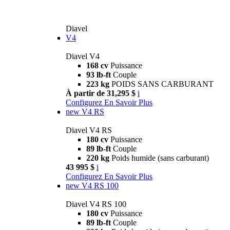
Diavel
V4
Diavel V4
168 cv
Puissance
93 lb-ft
Couple
223 kg
POIDS SANS CARBURANT
À partir de 31,295 $
i
Configurez
En Savoir Plus
new
V4 RS
Diavel V4 RS
180 cv
Puissance
89 lb-ft
Couple
220 kg
Poids humide (sans carburant)
43 995 $
i
Configurez
En Savoir Plus
new
V4 RS 100
Diavel V4 RS 100
180 cv
Puissance
89 lb-ft
Couple