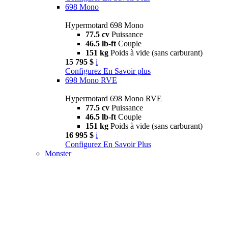
698 Mono
Hypermotard 698 Mono
77.5 cv
Puissance
46.5 lb-ft
Couple
151 kg
Poids à vide (sans carburant)
15 795 $
i
Configurez
En Savoir plus
698 Mono RVE
Hypermotard 698 Mono RVE
77.5 cv
Puissance
46.5 lb-ft
Couple
151 kg
Poids à vide (sans carburant)
16 995 $
i
Configurez
En Savoir Plus
Monster