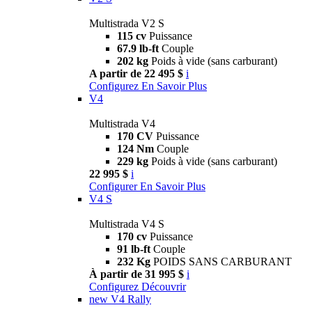
Multistrada V2 S
115 cv
Puissance
67.9 lb-ft
Couple
202 kg
Poids à vide (sans carburant)
A partir de 22 495 $
i
Configurez
En Savoir Plus
V4
Multistrada V4
170 CV
Puissance
124 Nm
Couple
229 kg
Poids à vide (sans carburant)
22 995 $
i
Configurer
En Savoir Plus
V4 S
Multistrada V4 S
170 cv
Puissance
91 lb-ft
Couple
232 Kg
POIDS SANS CARBURANT
À partir de 31 995 $
i
Configurez
Découvrir
new
V4 Rally