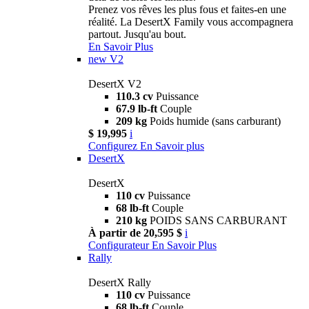
Prenez vos rêves les plus fous et faites-en une
réalité. La DesertX Family vous accompagnera
partout. Jusqu'au bout.
En Savoir Plus
new
V2
DesertX V2
110.3 cv
Puissance
67.9 lb-ft
Couple
209 kg
Poids humide (sans carburant)
$ 19,995
i
Configurez
En Savoir plus
DesertX
DesertX
110 cv
Puissance
68 lb-ft
Couple
210 kg
POIDS SANS CARBURANT
À partir de 20,595 $
i
Configurateur
En Savoir Plus
Rally
DesertX Rally
110 cv
Puissance
68 lb-ft
Couple