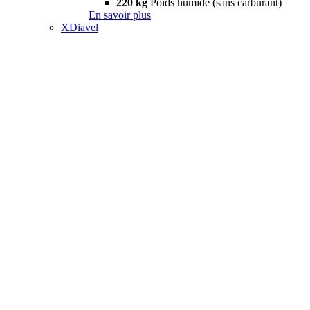
220 kg
Poids humide (sans carburant)
En savoir plus
XDiavel