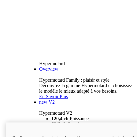
Hypermotard
Overview
Hypermotard Family : plaisir et style
Découvrez la gamme Hypermotard et choisissez
le modèle le mieux adapté à vos besoins.
En Savoir Plus
new
V2
Hypermotard V2
120,4 ch
Puissance
69 lb-ft
Couple
180 kg
Poids humide (sans carburant)
18 895 $
i