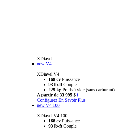
XDiavel
new
V4
XDiavel V4
168 cv
Puissance
93 lb-ft
Couple
229 kg
Poids à vide (sans carburant)
A partir de 33 995 $
i
Configurez
En Savoir Plus
new
V4 100
XDiavel V4 100
168 cv
Puissance
93 lb-ft
Couple