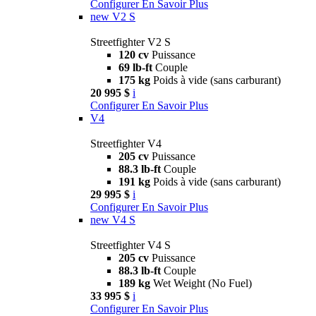
Configurer
En Savoir Plus
new
V2 S
Streetfighter V2 S
120 cv
Puissance
69 lb-ft
Couple
175 kg
Poids à vide (sans carburant)
20 995 $
i
Configurer
En Savoir Plus
V4
Streetfighter V4
205 cv
Puissance
88.3 lb-ft
Couple
191 kg
Poids à vide (sans carburant)
29 995 $
i
Configurer
En Savoir Plus
new
V4 S
Streetfighter V4 S
205 cv
Puissance
88.3 lb-ft
Couple
189 kg
Wet Weight (No Fuel)
33 995 $
i
Configurer
En Savoir Plus