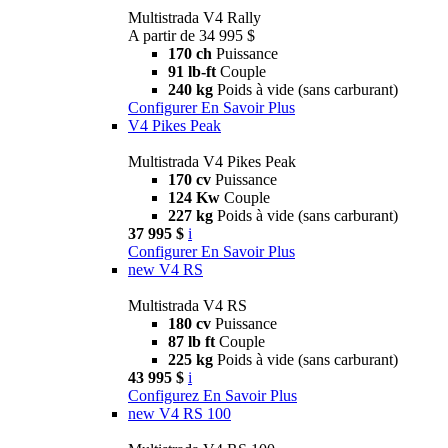
Multistrada V4 Rally
A partir de 34 995 $
170 ch
Puissance
91 lb-ft
Couple
240 kg
Poids à vide (sans carburant)
Configurer
En Savoir Plus
V4 Pikes Peak
Multistrada V4 Pikes Peak
170 cv
Puissance
124 Kw
Couple
227 kg
Poids à vide (sans carburant)
37 995 $
i
Configurer
En Savoir Plus
new
V4 RS
Multistrada V4 RS
180 cv
Puissance
87 lb ft
Couple
225 kg
Poids à vide (sans carburant)
43 995 $
i
Configurez
En Savoir Plus
new
V4 RS 100