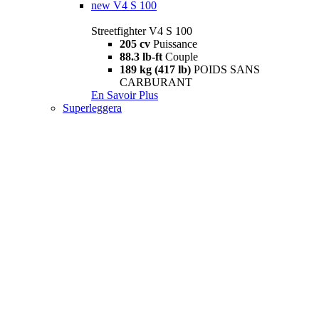
new
V4 S 100
Streetfighter V4 S 100
205 cv
Puissance
88.3 lb-ft
Couple
189 kg (417 lb)
POIDS SANS
CARBURANT
En Savoir Plus
Superleggera