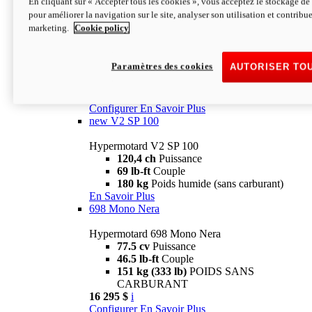
En cliquant sur « Accepter tous les cookies », vous acceptez le stockage de 
Configurer
En Savoir Plus
pour améliorer la navigation sur le site, analyser son utilisation et contribue
new
V2 SP
marketing.
Cookie policy
Hypermotard V2 SP
120,4 ch
Puissance
Paramètres des cookies
AUTORISER TO
69 lb-ft
Couple
180 kg
Poids humide (sans carburant)
22 995 $
i
Configurer
En Savoir Plus
new
V2 SP 100
Hypermotard V2 SP 100
120,4 ch
Puissance
69 lb-ft
Couple
180 kg
Poids humide (sans carburant)
En Savoir Plus
698 Mono Nera
Hypermotard 698 Mono Nera
77.5 cv
Puissance
46.5 lb-ft
Couple
151 kg (333 lb)
POIDS SANS
CARBURANT
16 295 $
i
Configurer
En Savoir Plus