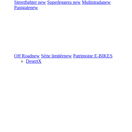
Streetfighter
new
Superleggera
new
Multistrada
new
Panigale
new
Off Road
new
Série limitée
new
Patrimoine
E-BIKES
DesertX