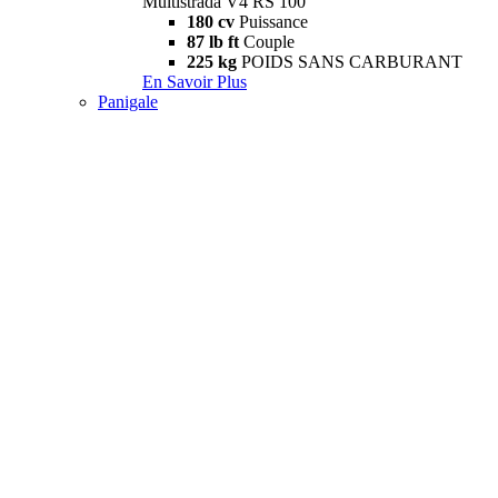
Multistrada V4 RS 100
180 cv
Puissance
87 lb ft
Couple
225 kg
POIDS SANS CARBURANT
En Savoir Plus
Panigale