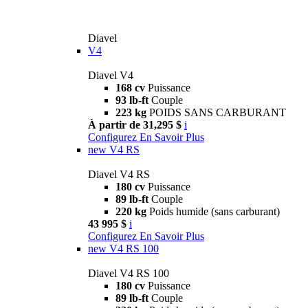
Diavel
V4
Diavel V4
168 cv
Puissance
93 lb-ft
Couple
223 kg
POIDS SANS CARBURANT
À partir de 31,295 $
i
Configurez
En Savoir Plus
new
V4 RS
Diavel V4 RS
180 cv
Puissance
89 lb-ft
Couple
220 kg
Poids humide (sans carburant)
43 995 $
i
Configurez
En Savoir Plus
new
V4 RS 100
Diavel V4 RS 100
180 cv
Puissance
89 lb-ft
Couple