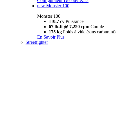
Configurateur
Découvrez-la
new
Monster 100
Monster 100
110.7 cv
Puissance
67 lb-ft @ 7,250 rpm
Couple
175 kg
Poids à vide (sans carburant)
En Savoir Plus
Streetfighter