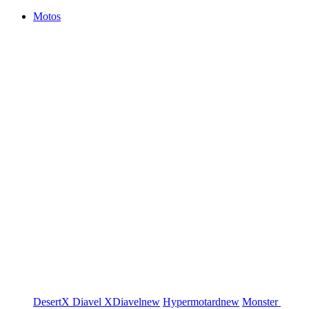
Motos
DesertX
Diavel
XDiavel
new
Hypermotard
new
Monster