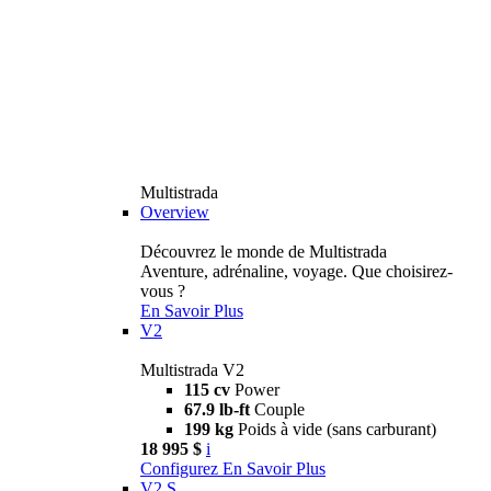
Multistrada
Overview
Découvrez le monde de Multistrada
Aventure, adrénaline, voyage. Que choisirez-
vous ?
En Savoir Plus
V2
Multistrada V2
115 cv
Power
67.9 lb-ft
Couple
199 kg
Poids à vide (sans carburant)
18 995 $
i
Configurez
En Savoir Plus
V2 S