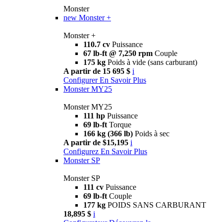
Monster
new
Monster +
Monster +
110.7 cv
Puissance
67 lb-ft @ 7,250 rpm
Couple
175 kg
Poids à vide (sans carburant)
A partir de 15 695 $
i
Configurer
En Savoir Plus
Monster MY25
Monster MY25
111 hp
Puissance
69 lb-ft
Torque
166 kg (366 lb)
Poids à sec
A partir de $15,195
i
Configurez
En Savoir Plus
Monster SP
Monster SP
111 cv
Puissance
69 lb-ft
Couple
177 kg
POIDS SANS CARBURANT
18,895 $
i