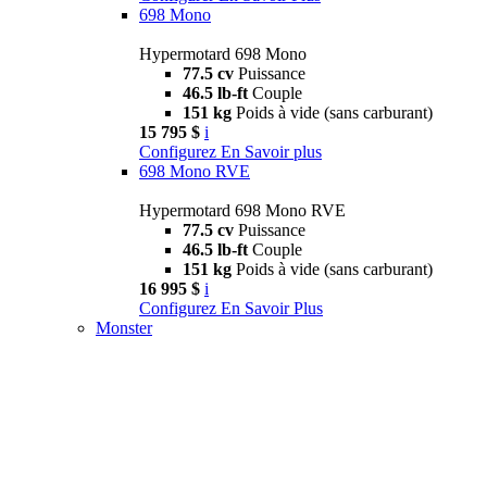
698 Mono
Hypermotard 698 Mono
77.5 cv
Puissance
46.5 lb-ft
Couple
151 kg
Poids à vide (sans carburant)
15 795 $
i
Configurez
En Savoir plus
698 Mono RVE
Hypermotard 698 Mono RVE
77.5 cv
Puissance
46.5 lb-ft
Couple
151 kg
Poids à vide (sans carburant)
16 995 $
i
Configurez
En Savoir Plus
Monster