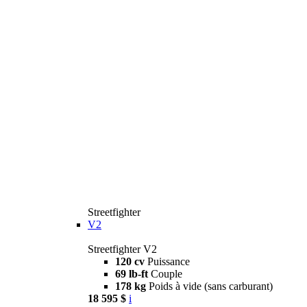
Streetfighter
V2
Streetfighter V2
120 cv
Puissance
69 lb-ft
Couple
178 kg
Poids à vide (sans carburant)
18 595 $
i