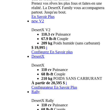
Prenez vos rêves les plus fous et faites-en une
réalité. La DesertX Family vous accompagnera
partout. Jusqu'au bout.
En Savoir Plus
new
V2
DesertX V2
110.3 cv
Puissance
67.9 lb-ft
Couple
209 kg
Poids humide (sans carburant)
$ 19,995
i
Configurez
En Savoir plus
DesertX
DesertX
110 cv
Puissance
68 lb-ft
Couple
210 kg
POIDS SANS CARBURANT
À partir de 20,595 $
i
Configurateur
En Savoir Plus
Rally
DesertX Rally
110 cv
Puissance
68 lb-ft
Couple