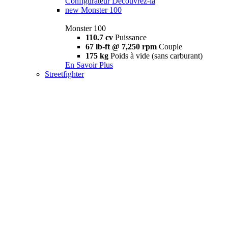
Configurateur
Découvrez-la
new
Monster 100
Monster 100
110.7 cv
Puissance
67 lb-ft @ 7,250 rpm
Couple
175 kg
Poids à vide (sans carburant)
En Savoir Plus
Streetfighter