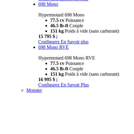
698 Mono
Hypermotard 698 Mono
77.5 cv
Puissance
46.5 lb-ft
Couple
151 kg
Poids à vide (sans carburant)
15 795 $
i
Configurez
En Savoir plus
698 Mono RVE
Hypermotard 698 Mono RVE
77.5 cv
Puissance
46.5 lb-ft
Couple
151 kg
Poids à vide (sans carburant)
16 995 $
i
Configurez
En Savoir Plus
Monster