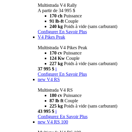
Multistrada V4 Rally
A partir de 34 995 $
170 ch
Puissance
91 lb-ft
Couple
240 kg
Poids à vide (sans carburant)
Configurer
En Savoir Plus
V4 Pikes Peak
Multistrada V4 Pikes Peak
170 cv
Puissance
124 Kw
Couple
227 kg
Poids à vide (sans carburant)
37 995 $
i
Configurer
En Savoir Plus
new
V4 RS
Multistrada V4 RS
180 cv
Puissance
87 lb ft
Couple
225 kg
Poids à vide (sans carburant)
43 995 $
i
Configurez
En Savoir Plus
new
V4 RS 100