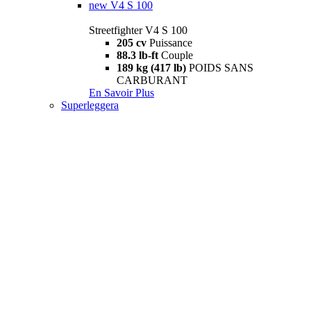
new
V4 S 100
Streetfighter V4 S 100
205 cv
Puissance
88.3 lb-ft
Couple
189 kg (417 lb)
POIDS SANS
CARBURANT
En Savoir Plus
Superleggera