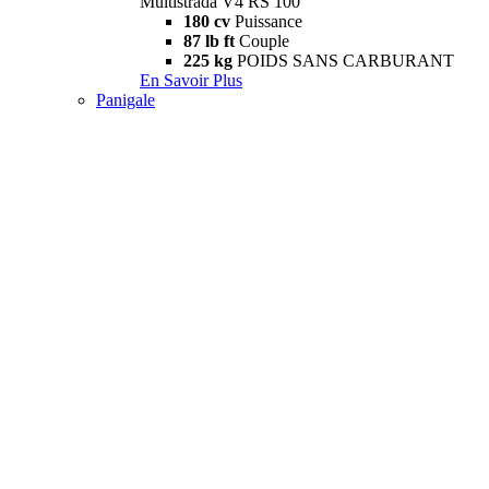
Multistrada V4 RS 100
180 cv
Puissance
87 lb ft
Couple
225 kg
POIDS SANS CARBURANT
En Savoir Plus
Panigale