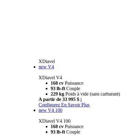
XDiavel
new
V4
XDiavel V4
168 cv
Puissance
93 lb-ft
Couple
229 kg
Poids à vide (sans carburant)
A partir de 33 995 $
i
Configurez
En Savoir Plus
new
V4 100
XDiavel V4 100
168 cv
Puissance
93 lb-ft
Couple