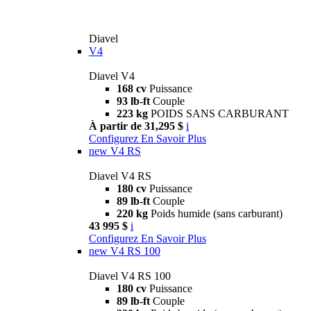
Diavel
V4
Diavel V4
168 cv
Puissance
93 lb-ft
Couple
223 kg
POIDS SANS CARBURANT
À partir de 31,295 $
i
Configurez
En Savoir Plus
new
V4 RS
Diavel V4 RS
180 cv
Puissance
89 lb-ft
Couple
220 kg
Poids humide (sans carburant)
43 995 $
i
Configurez
En Savoir Plus
new
V4 RS 100
Diavel V4 RS 100
180 cv
Puissance
89 lb-ft
Couple