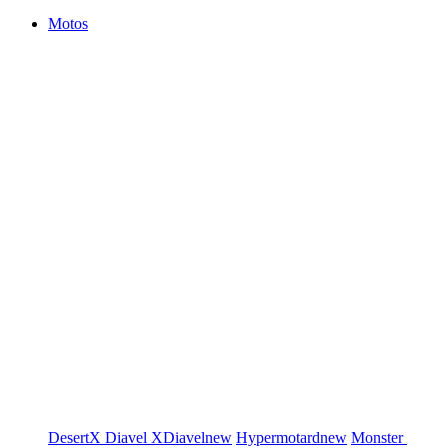
Motos
DesertX
Diavel
XDiavel
new
Hypermotard
new
Monster