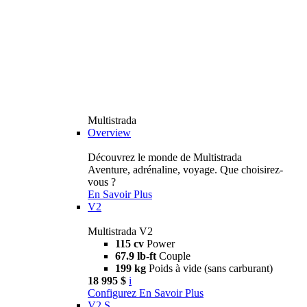
Multistrada
Overview
Découvrez le monde de Multistrada
Aventure, adrénaline, voyage. Que choisirez-
vous ?
En Savoir Plus
V2
Multistrada V2
115 cv
Power
67.9 lb-ft
Couple
199 kg
Poids à vide (sans carburant)
18 995 $
i
Configurez
En Savoir Plus
V2 S