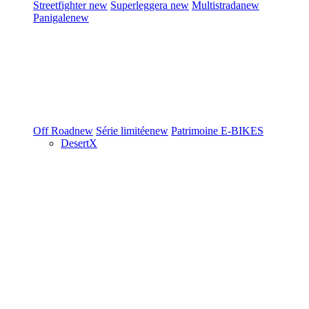
Streetfighter
new
Superleggera
new
Multistrada
new
Panigale
new
Off Road
new
Série limitée
new
Patrimoine
E-BIKES
DesertX