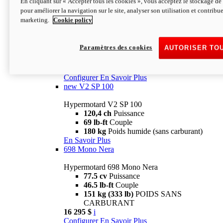
En cliquant sur « Accepter tous les cookies », vous acceptez le stockage de 
Configurer
En Savoir Plus
pour améliorer la navigation sur le site, analyser son utilisation et contribue
new
V2 SP
marketing.
Cookie policy
Hypermotard V2 SP
120,4 ch
Puissance
Paramètres des cookies
AUTORISER TO
69 lb-ft
Couple
180 kg
Poids humide (sans carburant)
22 995 $
i
Configurer
En Savoir Plus
new
V2 SP 100
Hypermotard V2 SP 100
120,4 ch
Puissance
69 lb-ft
Couple
180 kg
Poids humide (sans carburant)
En Savoir Plus
698 Mono Nera
Hypermotard 698 Mono Nera
77.5 cv
Puissance
46.5 lb-ft
Couple
151 kg (333 lb)
POIDS SANS
CARBURANT
16 295 $
i
Configurer
En Savoir Plus