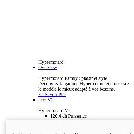
Hypermotard
Overview
Hypermotard Family : plaisir et style
Découvrez la gamme Hypermotard et choisissez
le modèle le mieux adapté à vos besoins.
En Savoir Plus
new
V2
Hypermotard V2
120,4 ch
Puissance
69 lb-ft
Couple
180 kg
Poids humide (sans carburant)
18 895 $
i