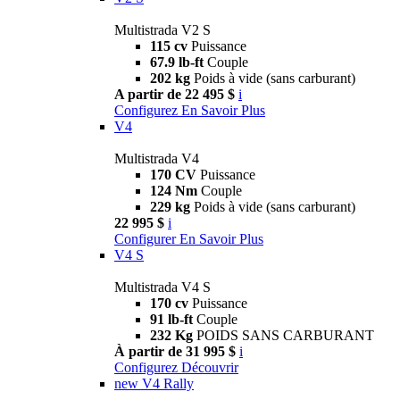
Multistrada V2 S
115 cv
Puissance
67.9 lb-ft
Couple
202 kg
Poids à vide (sans carburant)
A partir de 22 495 $
i
Configurez
En Savoir Plus
V4
Multistrada V4
170 CV
Puissance
124 Nm
Couple
229 kg
Poids à vide (sans carburant)
22 995 $
i
Configurer
En Savoir Plus
V4 S
Multistrada V4 S
170 cv
Puissance
91 lb-ft
Couple
232 Kg
POIDS SANS CARBURANT
À partir de 31 995 $
i
Configurez
Découvrir
new
V4 Rally