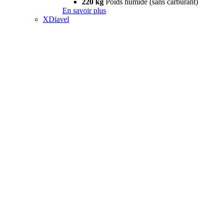
220 kg
Poids humide (sans carburant)
En savoir plus
XDiavel