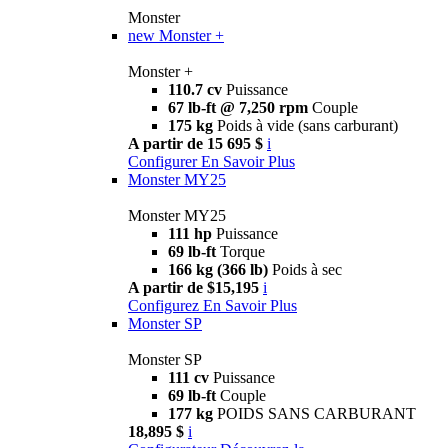
Monster
new
Monster +
Monster +
110.7 cv
Puissance
67 lb-ft @ 7,250 rpm
Couple
175 kg
Poids à vide (sans carburant)
A partir de 15 695 $
i
Configurer
En Savoir Plus
Monster MY25
Monster MY25
111 hp
Puissance
69 lb-ft
Torque
166 kg (366 lb)
Poids à sec
A partir de $15,195
i
Configurez
En Savoir Plus
Monster SP
Monster SP
111 cv
Puissance
69 lb-ft
Couple
177 kg
POIDS SANS CARBURANT
18,895 $
i