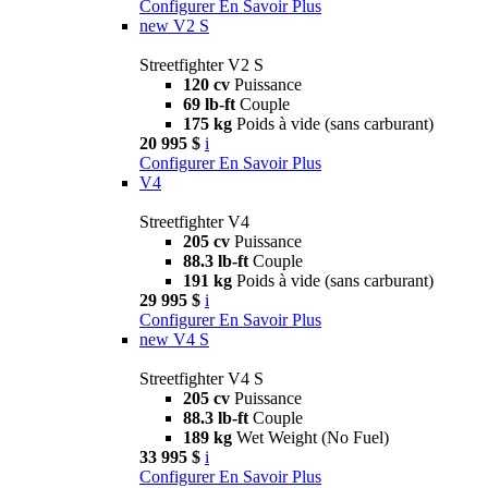
Configurer
En Savoir Plus
new
V2 S
Streetfighter V2 S
120 cv
Puissance
69 lb-ft
Couple
175 kg
Poids à vide (sans carburant)
20 995 $
i
Configurer
En Savoir Plus
V4
Streetfighter V4
205 cv
Puissance
88.3 lb-ft
Couple
191 kg
Poids à vide (sans carburant)
29 995 $
i
Configurer
En Savoir Plus
new
V4 S
Streetfighter V4 S
205 cv
Puissance
88.3 lb-ft
Couple
189 kg
Wet Weight (No Fuel)
33 995 $
i
Configurer
En Savoir Plus