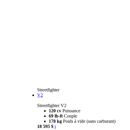
Streetfighter
V2
Streetfighter V2
120 cv
Puissance
69 lb-ft
Couple
178 kg
Poids à vide (sans carburant)
18 595 $
i