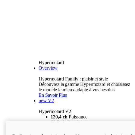
Hypermotard
Overview
Hypermotard Family : plaisir et style
Découvrez la gamme Hypermotard et choisissez
le modèle le mieux adapté à vos besoins.
En Savoir Plus
new
V2
Hypermotard V2
120,4 ch
Puissance
69 lb-ft
Couple
180 kg
Poids humide (sans carburant)
18 895 $
i