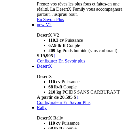
Prenez vos rêves les plus fous et faites-en une
réalité. La DesertX Family vous accompagnera
partout. Jusqu'au bout.
En Savoir Plus
new
V2
DesertX V2
110.3 cv
Puissance
67.9 lb-ft
Couple
209 kg
Poids humide (sans carburant)
$ 19,995
i
Configurez
En Savoir plus
DesertX
DesertX
110 cv
Puissance
68 lb-ft
Couple
210 kg
POIDS SANS CARBURANT
À partir de 20,595 $
i
Configurateur
En Savoir Plus
Rally
DesertX Rally
110 cv
Puissance
68 lb-ft
Couple