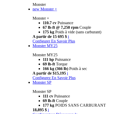
Monster
new
Monster +
Monster +
110.7 cv
Puissance
67 lb-ft @ 7,250 rpm
Couple
175 kg
Poids à vide (sans carburant)
A partir de 15 695 $
i
Configurer
En Savoir Plus
Monster MY25
Monster MY25
111 hp
Puissance
69 lb-ft
Torque
166 kg (366 lb)
Poids à sec
A partir de $15,195
i
Configurez
En Savoir Plus
Monster SP
Monster SP
111 cv
Puissance
69 lb-ft
Couple
177 kg
POIDS SANS CARBURANT
18,895 $
i