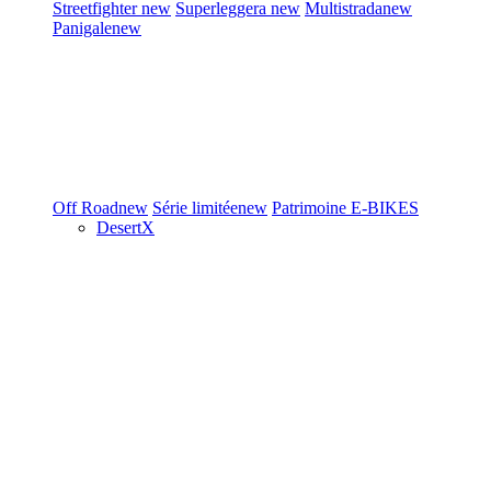
Streetfighter
new
Superleggera
new
Multistrada
new
Panigale
new
Off Road
new
Série limitée
new
Patrimoine
E-BIKES
DesertX