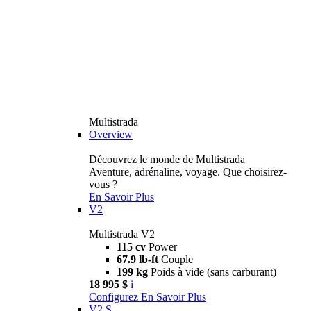
Multistrada
Overview
Découvrez le monde de Multistrada
Aventure, adrénaline, voyage. Que choisirez-
vous ?
En Savoir Plus
V2
Multistrada V2
115 cv
Power
67.9 lb-ft
Couple
199 kg
Poids à vide (sans carburant)
18 995 $
i
Configurez
En Savoir Plus
V2 S