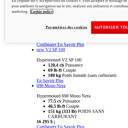
En cliquant sur « Accepter tous les cookies », vous acceptez le stockage de 
Configurer
En Savoir Plus
pour améliorer la navigation sur le site, analyser son utilisation et contribue
new
V2 SP
marketing.
Cookie policy
Hypermotard V2 SP
120,4 ch
Puissance
Paramètres des cookies
AUTORISER TO
69 lb-ft
Couple
180 kg
Poids humide (sans carburant)
22 995 $
i
Configurer
En Savoir Plus
new
V2 SP 100
Hypermotard V2 SP 100
120,4 ch
Puissance
69 lb-ft
Couple
180 kg
Poids humide (sans carburant)
En Savoir Plus
698 Mono Nera
Hypermotard 698 Mono Nera
77.5 cv
Puissance
46.5 lb-ft
Couple
151 kg (333 lb)
POIDS SANS
CARBURANT
16 295 $
i
Configurer
En Savoir Plus