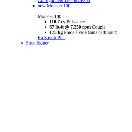
Configurateur
Découvrez-la
new
Monster 100
Monster 100
110.7 cv
Puissance
67 lb-ft @ 7,250 rpm
Couple
175 kg
Poids à vide (sans carburant)
En Savoir Plus
Streetfighter