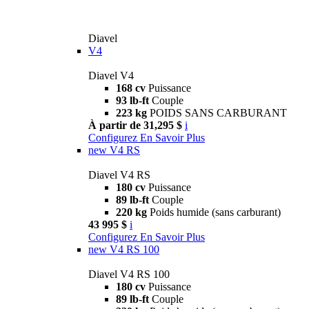
Diavel
V4
Diavel V4
168 cv
Puissance
93 lb-ft
Couple
223 kg
POIDS SANS CARBURANT
À partir de 31,295 $
i
Configurez
En Savoir Plus
new
V4 RS
Diavel V4 RS
180 cv
Puissance
89 lb-ft
Couple
220 kg
Poids humide (sans carburant)
43 995 $
i
Configurez
En Savoir Plus
new
V4 RS 100
Diavel V4 RS 100
180 cv
Puissance
89 lb-ft
Couple