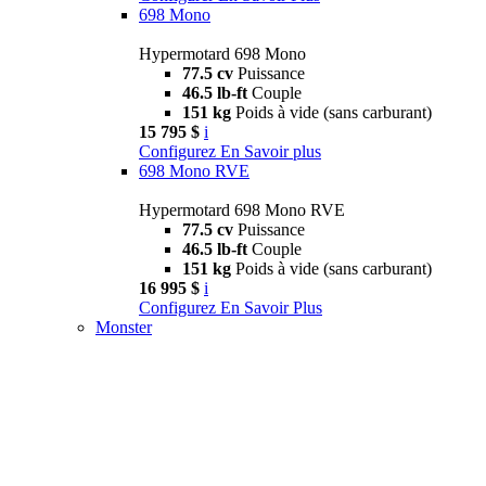
698 Mono
Hypermotard 698 Mono
77.5 cv
Puissance
46.5 lb-ft
Couple
151 kg
Poids à vide (sans carburant)
15 795 $
i
Configurez
En Savoir plus
698 Mono RVE
Hypermotard 698 Mono RVE
77.5 cv
Puissance
46.5 lb-ft
Couple
151 kg
Poids à vide (sans carburant)
16 995 $
i
Configurez
En Savoir Plus
Monster