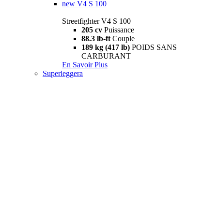
new
V4 S 100
Streetfighter V4 S 100
205 cv
Puissance
88.3 lb-ft
Couple
189 kg (417 lb)
POIDS SANS
CARBURANT
En Savoir Plus
Superleggera