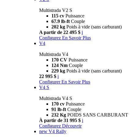
Multistrada V2 S
115 cv
Puissance
67.9 lb-ft
Couple
202 kg
Poids à vide (sans carburant)
A partir de 22 495 $
i
Configurez
En Savoir Plus
V4
Multistrada V4
170 CV
Puissance
124 Nm
Couple
229 kg
Poids à vide (sans carburant)
22 995 $
i
Configurer
En Savoir Plus
V4 S
Multistrada V4 S
170 cv
Puissance
91 lb-ft
Couple
232 Kg
POIDS SANS CARBURANT
À partir de 31 995 $
i
Configurez
Découvrir
new
V4 Rally