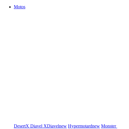
Motos
DesertX
Diavel
XDiavel
new
Hypermotard
new
Monster