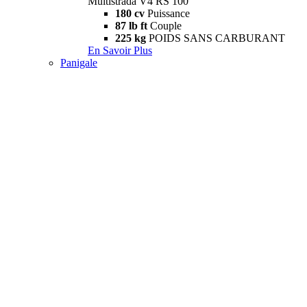
Multistrada V4 RS 100
180 cv
Puissance
87 lb ft
Couple
225 kg
POIDS SANS CARBURANT
En Savoir Plus
Panigale