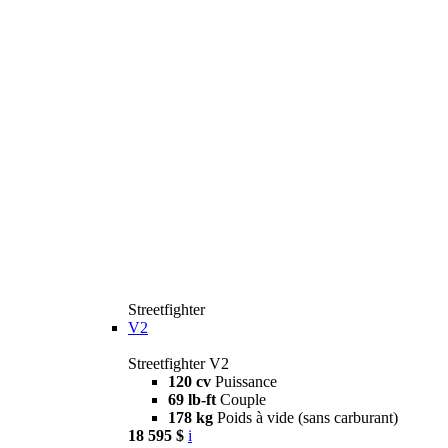
Streetfighter
V2
Streetfighter V2
120 cv
Puissance
69 lb-ft
Couple
178 kg
Poids à vide (sans carburant)
18 595 $
i