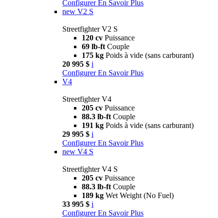
Configurer
En Savoir Plus
new
V2 S
Streetfighter V2 S
120 cv
Puissance
69 lb-ft
Couple
175 kg
Poids à vide (sans carburant)
20 995 $
i
Configurer
En Savoir Plus
V4
Streetfighter V4
205 cv
Puissance
88.3 lb-ft
Couple
191 kg
Poids à vide (sans carburant)
29 995 $
i
Configurer
En Savoir Plus
new
V4 S
Streetfighter V4 S
205 cv
Puissance
88.3 lb-ft
Couple
189 kg
Wet Weight (No Fuel)
33 995 $
i
Configurer
En Savoir Plus