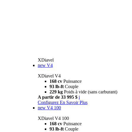
XDiavel
new
V4
XDiavel V4
168 cv
Puissance
93 lb-ft
Couple
229 kg
Poids à vide (sans carburant)
A partir de 33 995 $
i
Configurez
En Savoir Plus
new
V4 100
XDiavel V4 100
168 cv
Puissance
93 lb-ft
Couple