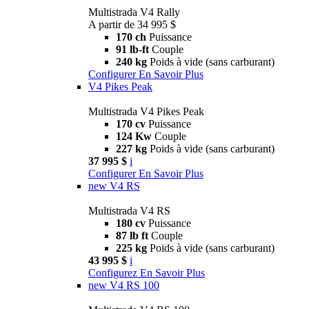
Multistrada V4 Rally
A partir de 34 995 $
170 ch
Puissance
91 lb-ft
Couple
240 kg
Poids à vide (sans carburant)
Configurer
En Savoir Plus
V4 Pikes Peak
Multistrada V4 Pikes Peak
170 cv
Puissance
124 Kw
Couple
227 kg
Poids à vide (sans carburant)
37 995 $
i
Configurer
En Savoir Plus
new
V4 RS
Multistrada V4 RS
180 cv
Puissance
87 lb ft
Couple
225 kg
Poids à vide (sans carburant)
43 995 $
i
Configurez
En Savoir Plus
new
V4 RS 100