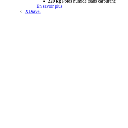
220 kg
Poids humide (sans carburant)
En savoir plus
XDiavel