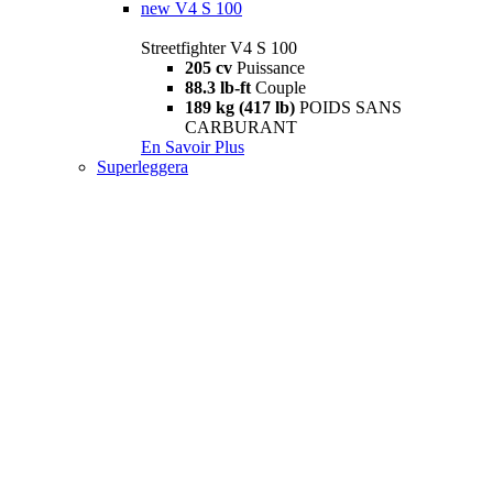
new
V4 S 100
Streetfighter V4 S 100
205 cv
Puissance
88.3 lb-ft
Couple
189 kg (417 lb)
POIDS SANS
CARBURANT
En Savoir Plus
Superleggera