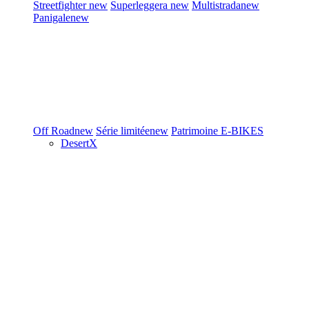
Streetfighter
new
Superleggera
new
Multistrada
new
Panigale
new
Off Road
new
Série limitée
new
Patrimoine
E-BIKES
DesertX