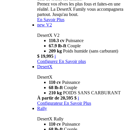
Prenez vos rêves les plus fous et faites-en une
réalité. La DesertX Family vous accompagnera
partout. Jusqu'au bout.
En Savoir Plus
new
V2
DesertX V2
110.3 cv
Puissance
67.9 lb-ft
Couple
209 kg
Poids humide (sans carburant)
$ 19,995
i
Configurez
En Savoir plus
DesertX
DesertX
110 cv
Puissance
68 lb-ft
Couple
210 kg
POIDS SANS CARBURANT
À partir de 20,595 $
i
Configurateur
En Savoir Plus
Rally
DesertX Rally
110 cv
Puissance
68 lb-ft
Couple