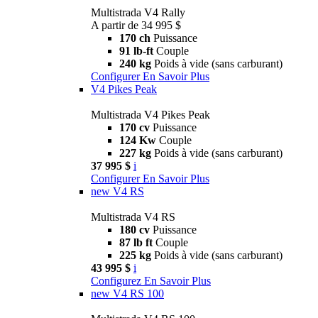
Multistrada V4 Rally
A partir de 34 995 $
170 ch
Puissance
91 lb-ft
Couple
240 kg
Poids à vide (sans carburant)
Configurer
En Savoir Plus
V4 Pikes Peak
Multistrada V4 Pikes Peak
170 cv
Puissance
124 Kw
Couple
227 kg
Poids à vide (sans carburant)
37 995 $
i
Configurer
En Savoir Plus
new
V4 RS
Multistrada V4 RS
180 cv
Puissance
87 lb ft
Couple
225 kg
Poids à vide (sans carburant)
43 995 $
i
Configurez
En Savoir Plus
new
V4 RS 100