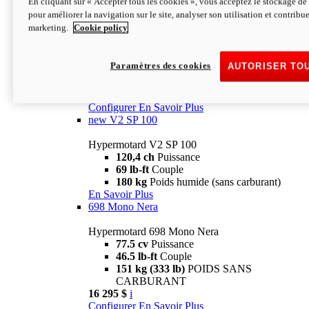
En cliquant sur « Accepter tous les cookies », vous acceptez le stockage de 
Configurer
En Savoir Plus
pour améliorer la navigation sur le site, analyser son utilisation et contribue
new
V2 SP
marketing.
Cookie policy
Hypermotard V2 SP
120,4 ch
Puissance
Paramètres des cookies
AUTORISER TO
69 lb-ft
Couple
180 kg
Poids humide (sans carburant)
22 995 $
i
Configurer
En Savoir Plus
new
V2 SP 100
Hypermotard V2 SP 100
120,4 ch
Puissance
69 lb-ft
Couple
180 kg
Poids humide (sans carburant)
En Savoir Plus
698 Mono Nera
Hypermotard 698 Mono Nera
77.5 cv
Puissance
46.5 lb-ft
Couple
151 kg (333 lb)
POIDS SANS
CARBURANT
16 295 $
i
Configurer
En Savoir Plus