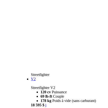
Streetfighter
V2
Streetfighter V2
120 cv
Puissance
69 lb-ft
Couple
178 kg
Poids à vide (sans carburant)
18 595 $
i