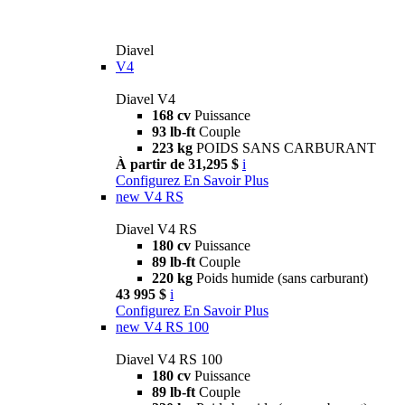
Diavel
V4
Diavel V4
168 cv
Puissance
93 lb-ft
Couple
223 kg
POIDS SANS CARBURANT
À partir de 31,295 $
i
Configurez
En Savoir Plus
new
V4 RS
Diavel V4 RS
180 cv
Puissance
89 lb-ft
Couple
220 kg
Poids humide (sans carburant)
43 995 $
i
Configurez
En Savoir Plus
new
V4 RS 100
Diavel V4 RS 100
180 cv
Puissance
89 lb-ft
Couple