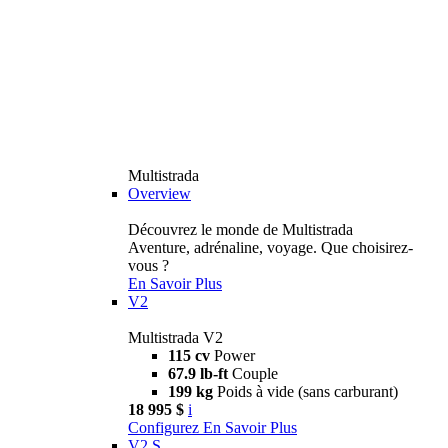
Multistrada
Overview
Découvrez le monde de Multistrada
Aventure, adrénaline, voyage. Que choisirez-
vous ?
En Savoir Plus
V2
Multistrada V2
115 cv
Power
67.9 lb-ft
Couple
199 kg
Poids à vide (sans carburant)
18 995 $
i
Configurez
En Savoir Plus
V2 S