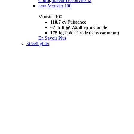
Configurateur
Découvrez-la
new
Monster 100
Monster 100
110.7 cv
Puissance
67 lb-ft @ 7,250 rpm
Couple
175 kg
Poids à vide (sans carburant)
En Savoir Plus
Streetfighter