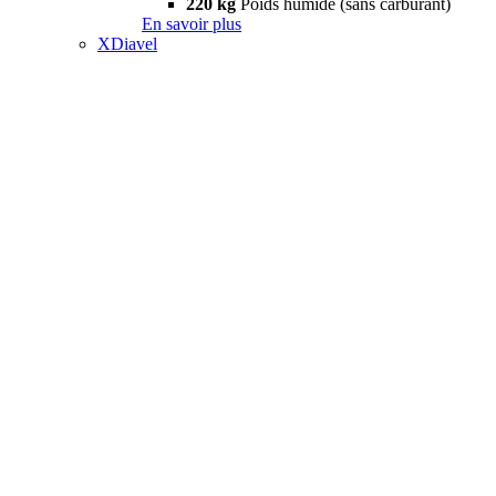
220 kg
Poids humide (sans carburant)
En savoir plus
XDiavel