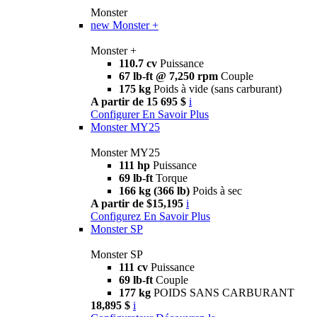
Monster
new
Monster +
Monster +
110.7 cv
Puissance
67 lb-ft @ 7,250 rpm
Couple
175 kg
Poids à vide (sans carburant)
A partir de 15 695 $
i
Configurer
En Savoir Plus
Monster MY25
Monster MY25
111 hp
Puissance
69 lb-ft
Torque
166 kg (366 lb)
Poids à sec
A partir de $15,195
i
Configurez
En Savoir Plus
Monster SP
Monster SP
111 cv
Puissance
69 lb-ft
Couple
177 kg
POIDS SANS CARBURANT
18,895 $
i