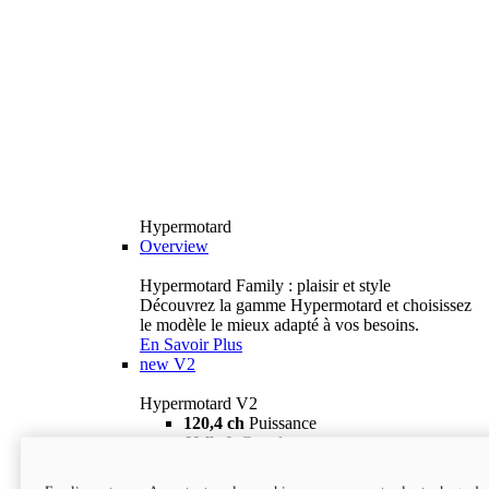
Hypermotard
Overview
Hypermotard Family : plaisir et style
Découvrez la gamme Hypermotard et choisissez
le modèle le mieux adapté à vos besoins.
En Savoir Plus
new
V2
Hypermotard V2
120,4 ch
Puissance
69 lb-ft
Couple
180 kg
Poids humide (sans carburant)
18 895 $
i