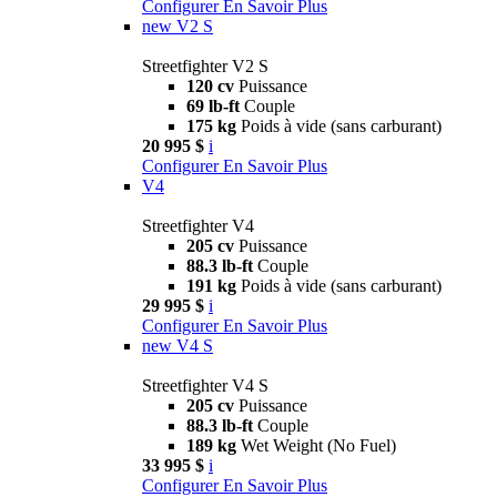
Configurer
En Savoir Plus
new
V2 S
Streetfighter V2 S
120 cv
Puissance
69 lb-ft
Couple
175 kg
Poids à vide (sans carburant)
20 995 $
i
Configurer
En Savoir Plus
V4
Streetfighter V4
205 cv
Puissance
88.3 lb-ft
Couple
191 kg
Poids à vide (sans carburant)
29 995 $
i
Configurer
En Savoir Plus
new
V4 S
Streetfighter V4 S
205 cv
Puissance
88.3 lb-ft
Couple
189 kg
Wet Weight (No Fuel)
33 995 $
i
Configurer
En Savoir Plus