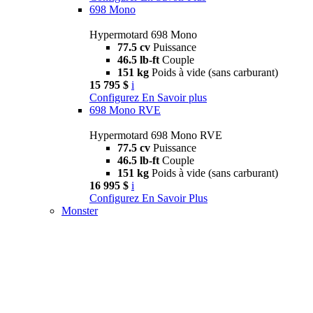
698 Mono
Hypermotard 698 Mono
77.5 cv
Puissance
46.5 lb-ft
Couple
151 kg
Poids à vide (sans carburant)
15 795 $
i
Configurez
En Savoir plus
698 Mono RVE
Hypermotard 698 Mono RVE
77.5 cv
Puissance
46.5 lb-ft
Couple
151 kg
Poids à vide (sans carburant)
16 995 $
i
Configurez
En Savoir Plus
Monster