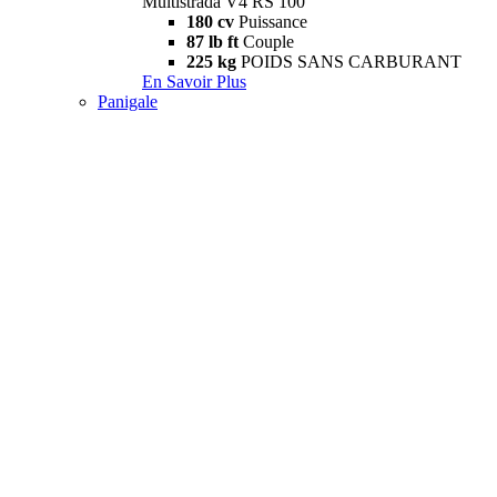
Multistrada V4 RS 100
180 cv
Puissance
87 lb ft
Couple
225 kg
POIDS SANS CARBURANT
En Savoir Plus
Panigale