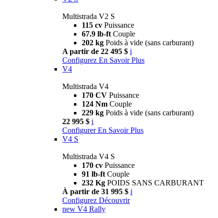
Multistrada V2 S
115 cv
Puissance
67.9 lb-ft
Couple
202 kg
Poids à vide (sans carburant)
A partir de 22 495 $
i
Configurez
En Savoir Plus
V4
Multistrada V4
170 CV
Puissance
124 Nm
Couple
229 kg
Poids à vide (sans carburant)
22 995 $
i
Configurer
En Savoir Plus
V4 S
Multistrada V4 S
170 cv
Puissance
91 lb-ft
Couple
232 Kg
POIDS SANS CARBURANT
À partir de 31 995 $
i
Configurez
Découvrir
new
V4 Rally