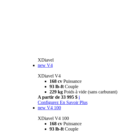
XDiavel
new
V4
XDiavel V4
168 cv
Puissance
93 lb-ft
Couple
229 kg
Poids à vide (sans carburant)
A partir de 33 995 $
i
Configurez
En Savoir Plus
new
V4 100
XDiavel V4 100
168 cv
Puissance
93 lb-ft
Couple