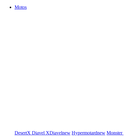
Motos
DesertX
Diavel
XDiavel
new
Hypermotard
new
Monster