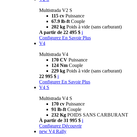
Multistrada V2 S
115 cv
Puissance
67.9 lb-ft
Couple
202 kg
Poids à vide (sans carburant)
A partir de 22 495 $
i
Configurez
En Savoir Plus
V4
Multistrada V4
170 CV
Puissance
124 Nm
Couple
229 kg
Poids à vide (sans carburant)
22 995 $
i
Configurer
En Savoir Plus
V4 S
Multistrada V4 S
170 cv
Puissance
91 lb-ft
Couple
232 Kg
POIDS SANS CARBURANT
À partir de 31 995 $
i
Configurez
Découvrir
new
V4 Rally