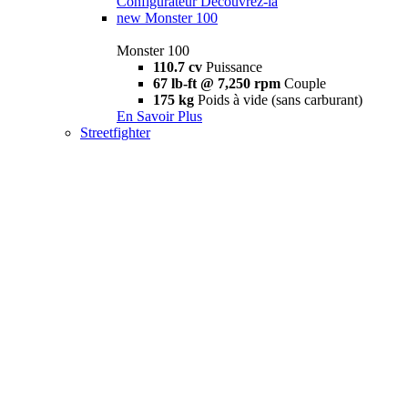
Configurateur
Découvrez-la
new
Monster 100
Monster 100
110.7 cv
Puissance
67 lb-ft @ 7,250 rpm
Couple
175 kg
Poids à vide (sans carburant)
En Savoir Plus
Streetfighter