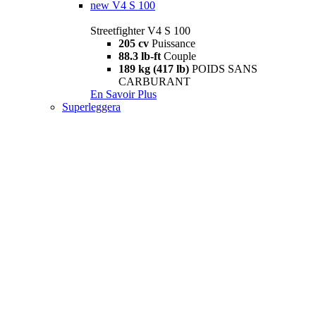
new
V4 S 100
Streetfighter V4 S 100
205 cv
Puissance
88.3 lb-ft
Couple
189 kg (417 lb)
POIDS SANS
CARBURANT
En Savoir Plus
Superleggera