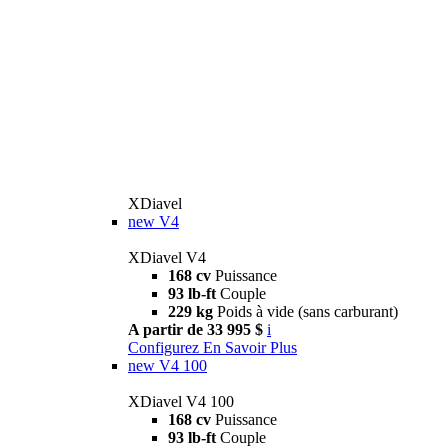
XDiavel
new
V4
XDiavel V4
168 cv
Puissance
93 lb-ft
Couple
229 kg
Poids à vide (sans carburant)
A partir de 33 995 $
i
Configurez
En Savoir Plus
new
V4 100
XDiavel V4 100
168 cv
Puissance
93 lb-ft
Couple