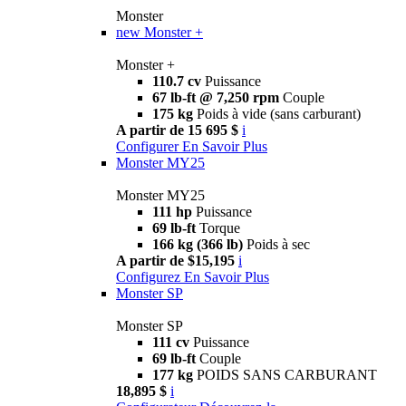
Monster
new
Monster +
Monster +
110.7 cv
Puissance
67 lb-ft @ 7,250 rpm
Couple
175 kg
Poids à vide (sans carburant)
A partir de 15 695 $
i
Configurer
En Savoir Plus
Monster MY25
Monster MY25
111 hp
Puissance
69 lb-ft
Torque
166 kg (366 lb)
Poids à sec
A partir de $15,195
i
Configurez
En Savoir Plus
Monster SP
Monster SP
111 cv
Puissance
69 lb-ft
Couple
177 kg
POIDS SANS CARBURANT
18,895 $
i