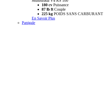
Multistrada V4 RS 100
180 cv
Puissance
87 lb ft
Couple
225 kg
POIDS SANS CARBURANT
En Savoir Plus
Panigale