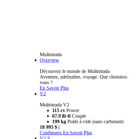
Multistrada
Overview
Découvrez le monde de Multistrada
Aventure, adrénaline, voyage. Que choisirez-
vous ?
En Savoir Plus
V2
Multistrada V2
115 cv
Power
67.9 lb-ft
Couple
199 kg
Poids à vide (sans carburant)
18 995 $
i
Configurez
En Savoir Plus
V2 S