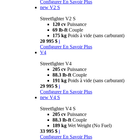
Configurer
En Savoir Plus
new
V2 S
Streetfighter V2 S
120 cv
Puissance
69 lb-ft
Couple
175 kg
Poids à vide (sans carburant)
20 995 $
i
Configurer
En Savoir Plus
V4
Streetfighter V4
205 cv
Puissance
88.3 lb-ft
Couple
191 kg
Poids à vide (sans carburant)
29 995 $
i
Configurer
En Savoir Plus
new
V4 S
Streetfighter V4 S
205 cv
Puissance
88.3 lb-ft
Couple
189 kg
Wet Weight (No Fuel)
33 995 $
i
Configurer
En Savoir Plus