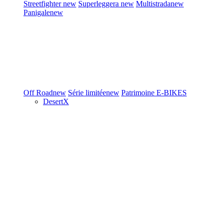
Streetfighter
new
Superleggera
new
Multistrada
new
Panigale
new
Off Road
new
Série limitée
new
Patrimoine
E-BIKES
DesertX