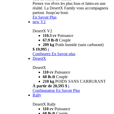
Prenez vos rêves les plus fous et faites-en une
réalité. La DesertX Family vous accompagnera
partout. Jusqu'au bout.
En Savoir Plus
new
V2
DesertX V2
110.3 cv
Puissance
67.9 lb-ft
Couple
209 kg
Poids humide (sans carburant)
$ 19,995
i
Configurez
En Savoir plus
DesertX
DesertX
110 cv
Puissance
68 lb-ft
Couple
210 kg
POIDS SANS CARBURANT
À partir de 20,595 $
i
Configurateur
En Savoir Plus
Rally
DesertX Rally
110 cv
Puissance
68 lb-ft
Couple