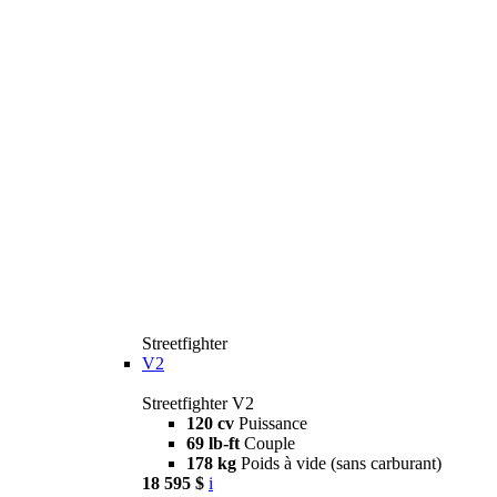
Streetfighter
V2
Streetfighter V2
120 cv
Puissance
69 lb-ft
Couple
178 kg
Poids à vide (sans carburant)
18 595 $
i