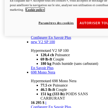
En cliquant sur « Accepter tous les cookies », vous acceptez le stockage de 
Configurer
En Savoir Plus
pour améliorer la navigation sur le site, analyser son utilisation et contribue
new
V2 SP
marketing.
Cookie policy
Hypermotard V2 SP
120,4 ch
Puissance
Paramètres des cookies
AUTORISER TO
69 lb-ft
Couple
180 kg
Poids humide (sans carburant)
22 995 $
i
Configurer
En Savoir Plus
new
V2 SP 100
Hypermotard V2 SP 100
120,4 ch
Puissance
69 lb-ft
Couple
180 kg
Poids humide (sans carburant)
En Savoir Plus
698 Mono Nera
Hypermotard 698 Mono Nera
77.5 cv
Puissance
46.5 lb-ft
Couple
151 kg (333 lb)
POIDS SANS
CARBURANT
16 295 $
i
Configurer
En Savoir Plus