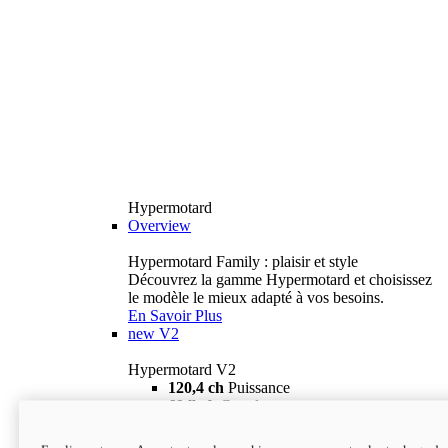
Hypermotard
Overview
Hypermotard Family : plaisir et style
Découvrez la gamme Hypermotard et choisissez
le modèle le mieux adapté à vos besoins.
En Savoir Plus
new
V2
Hypermotard V2
120,4 ch
Puissance
69 lb-ft
Couple
180 kg
Poids humide (sans carburant)
18 895 $
i