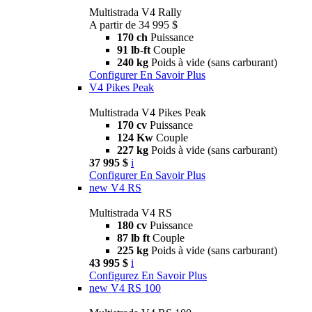
Multistrada V4 Rally
A partir de 34 995 $
170 ch
Puissance
91 lb-ft
Couple
240 kg
Poids à vide (sans carburant)
Configurer
En Savoir Plus
V4 Pikes Peak
Multistrada V4 Pikes Peak
170 cv
Puissance
124 Kw
Couple
227 kg
Poids à vide (sans carburant)
37 995 $
i
Configurer
En Savoir Plus
new
V4 RS
Multistrada V4 RS
180 cv
Puissance
87 lb ft
Couple
225 kg
Poids à vide (sans carburant)
43 995 $
i
Configurez
En Savoir Plus
new
V4 RS 100