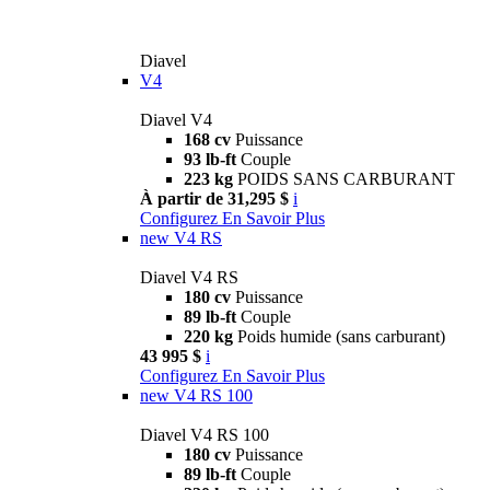
Diavel
V4
Diavel V4
168 cv
Puissance
93 lb-ft
Couple
223 kg
POIDS SANS CARBURANT
À partir de 31,295 $
i
Configurez
En Savoir Plus
new
V4 RS
Diavel V4 RS
180 cv
Puissance
89 lb-ft
Couple
220 kg
Poids humide (sans carburant)
43 995 $
i
Configurez
En Savoir Plus
new
V4 RS 100
Diavel V4 RS 100
180 cv
Puissance
89 lb-ft
Couple