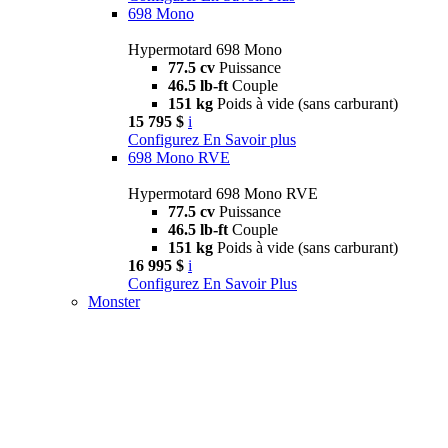
698 Mono
Hypermotard 698 Mono
77.5 cv
Puissance
46.5 lb-ft
Couple
151 kg
Poids à vide (sans carburant)
15 795 $
i
Configurez
En Savoir plus
698 Mono RVE
Hypermotard 698 Mono RVE
77.5 cv
Puissance
46.5 lb-ft
Couple
151 kg
Poids à vide (sans carburant)
16 995 $
i
Configurez
En Savoir Plus
Monster