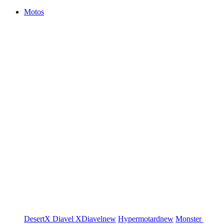
Motos
DesertX
Diavel
XDiavel
new
Hypermotard
new
Monster