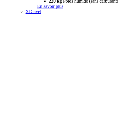
220 kg
Poids humide (sans carburant)
En savoir plus
XDiavel