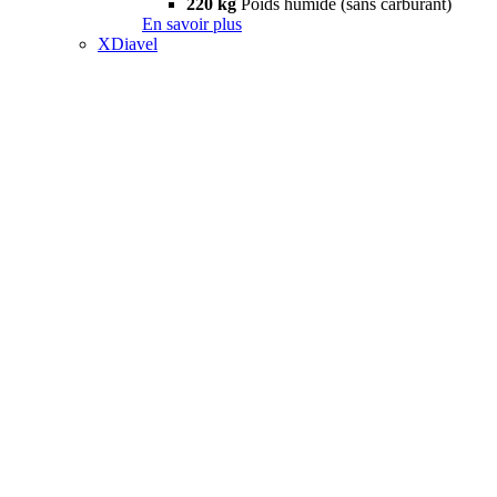
220 kg
Poids humide (sans carburant)
En savoir plus
XDiavel