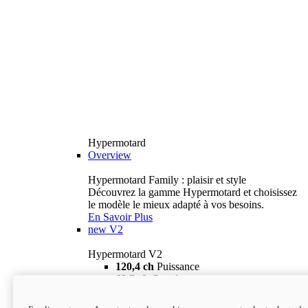
Hypermotard
Overview
Hypermotard Family : plaisir et style
Découvrez la gamme Hypermotard et choisissez
le modèle le mieux adapté à vos besoins.
En Savoir Plus
new
V2
Hypermotard V2
120,4 ch
Puissance
69 lb-ft
Couple
180 kg
Poids humide (sans carburant)
18 895 $
i