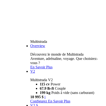
Multistrada
Overview
Découvrez le monde de Multistrada
Aventure, adrénaline, voyage. Que choisirez-
vous ?
En Savoir Plus
V2
Multistrada V2
115 cv
Power
67.9 lb-ft
Couple
199 kg
Poids à vide (sans carburant)
18 995 $
i
Configurez
En Savoir Plus
V2 S