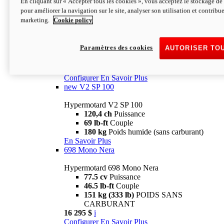
En cliquant sur « Accepter tous les cookies », vous acceptez le stockage de 
Configurer
En Savoir Plus
pour améliorer la navigation sur le site, analyser son utilisation et contribue
new
V2 SP
marketing.
Cookie policy
Hypermotard V2 SP
120,4 ch
Puissance
Paramètres des cookies
AUTORISER TO
69 lb-ft
Couple
180 kg
Poids humide (sans carburant)
22 995 $
i
Configurer
En Savoir Plus
new
V2 SP 100
Hypermotard V2 SP 100
120,4 ch
Puissance
69 lb-ft
Couple
180 kg
Poids humide (sans carburant)
En Savoir Plus
698 Mono Nera
Hypermotard 698 Mono Nera
77.5 cv
Puissance
46.5 lb-ft
Couple
151 kg (333 lb)
POIDS SANS
CARBURANT
16 295 $
i
Configurer
En Savoir Plus