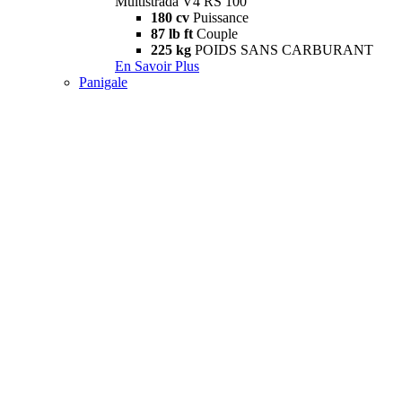
Multistrada V4 RS 100
180 cv
Puissance
87 lb ft
Couple
225 kg
POIDS SANS CARBURANT
En Savoir Plus
Panigale