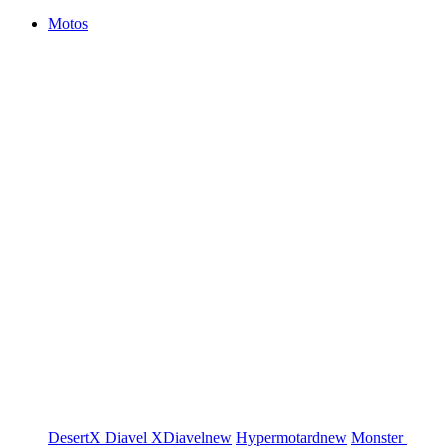
Motos
DesertX
Diavel
XDiavel
new
Hypermotard
new
Monster