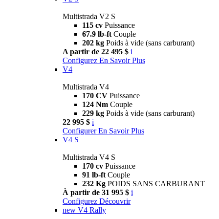
Multistrada V2 S
115 cv
Puissance
67.9 lb-ft
Couple
202 kg
Poids à vide (sans carburant)
A partir de 22 495 $
i
Configurez
En Savoir Plus
V4
Multistrada V4
170 CV
Puissance
124 Nm
Couple
229 kg
Poids à vide (sans carburant)
22 995 $
i
Configurer
En Savoir Plus
V4 S
Multistrada V4 S
170 cv
Puissance
91 lb-ft
Couple
232 Kg
POIDS SANS CARBURANT
À partir de 31 995 $
i
Configurez
Découvrir
new
V4 Rally