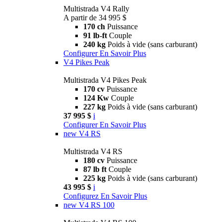
Multistrada V4 Rally
A partir de 34 995 $
170 ch
Puissance
91 lb-ft
Couple
240 kg
Poids à vide (sans carburant)
Configurer
En Savoir Plus
V4 Pikes Peak
Multistrada V4 Pikes Peak
170 cv
Puissance
124 Kw
Couple
227 kg
Poids à vide (sans carburant)
37 995 $
i
Configurer
En Savoir Plus
new
V4 RS
Multistrada V4 RS
180 cv
Puissance
87 lb ft
Couple
225 kg
Poids à vide (sans carburant)
43 995 $
i
Configurez
En Savoir Plus
new
V4 RS 100