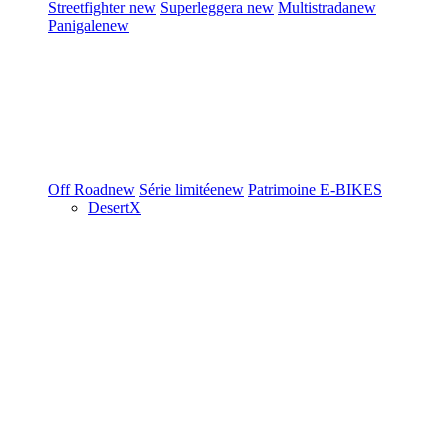
Streetfighter
new
Superleggera
new
Multistrada
new
Panigale
new
Off Road
new
Série limitée
new
Patrimoine
E-BIKES
DesertX