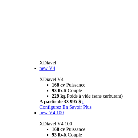
XDiavel
new
V4
XDiavel V4
168 cv
Puissance
93 lb-ft
Couple
229 kg
Poids à vide (sans carburant)
A partir de 33 995 $
i
Configurez
En Savoir Plus
new
V4 100
XDiavel V4 100
168 cv
Puissance
93 lb-ft
Couple