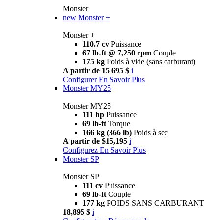
Monster
new
Monster +
Monster +
110.7 cv
Puissance
67 lb-ft @ 7,250 rpm
Couple
175 kg
Poids à vide (sans carburant)
A partir de 15 695 $
i
Configurer
En Savoir Plus
Monster MY25
Monster MY25
111 hp
Puissance
69 lb-ft
Torque
166 kg (366 lb)
Poids à sec
A partir de $15,195
i
Configurez
En Savoir Plus
Monster SP
Monster SP
111 cv
Puissance
69 lb-ft
Couple
177 kg
POIDS SANS CARBURANT
18,895 $
i