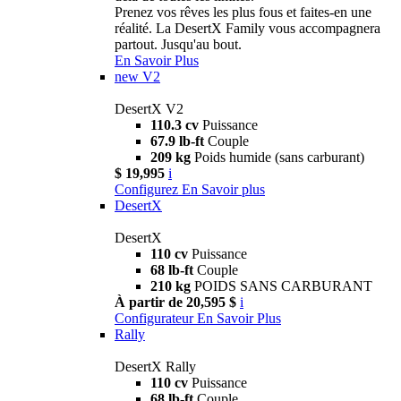
Prenez vos rêves les plus fous et faites-en une
réalité. La DesertX Family vous accompagnera
partout. Jusqu'au bout.
En Savoir Plus
new
V2
DesertX V2
110.3 cv
Puissance
67.9 lb-ft
Couple
209 kg
Poids humide (sans carburant)
$ 19,995
i
Configurez
En Savoir plus
DesertX
DesertX
110 cv
Puissance
68 lb-ft
Couple
210 kg
POIDS SANS CARBURANT
À partir de 20,595 $
i
Configurateur
En Savoir Plus
Rally
DesertX Rally
110 cv
Puissance
68 lb-ft
Couple