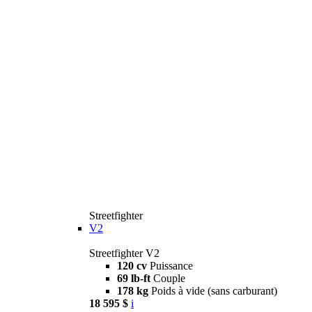
Streetfighter
V2
Streetfighter V2
120 cv
Puissance
69 lb-ft
Couple
178 kg
Poids à vide (sans carburant)
18 595 $
i