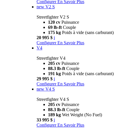
Configurer
En Savoir Plus
new
V2 S
Streetfighter V2 S
120 cv
Puissance
69 lb-ft
Couple
175 kg
Poids à vide (sans carburant)
20 995 $
i
Configurer
En Savoir Plus
V4
Streetfighter V4
205 cv
Puissance
88.3 lb-ft
Couple
191 kg
Poids à vide (sans carburant)
29 995 $
i
Configurer
En Savoir Plus
new
V4 S
Streetfighter V4 S
205 cv
Puissance
88.3 lb-ft
Couple
189 kg
Wet Weight (No Fuel)
33 995 $
i
Configurer
En Savoir Plus