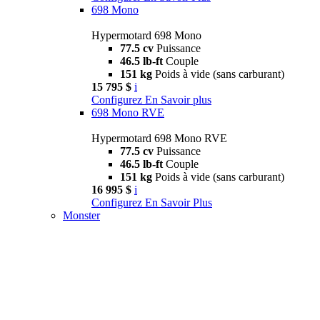
698 Mono
Hypermotard 698 Mono
77.5 cv
Puissance
46.5 lb-ft
Couple
151 kg
Poids à vide (sans carburant)
15 795 $
i
Configurez
En Savoir plus
698 Mono RVE
Hypermotard 698 Mono RVE
77.5 cv
Puissance
46.5 lb-ft
Couple
151 kg
Poids à vide (sans carburant)
16 995 $
i
Configurez
En Savoir Plus
Monster