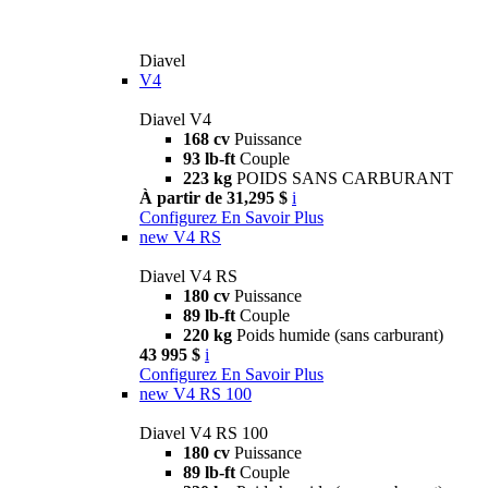
Diavel
V4
Diavel V4
168 cv
Puissance
93 lb-ft
Couple
223 kg
POIDS SANS CARBURANT
À partir de 31,295 $
i
Configurez
En Savoir Plus
new
V4 RS
Diavel V4 RS
180 cv
Puissance
89 lb-ft
Couple
220 kg
Poids humide (sans carburant)
43 995 $
i
Configurez
En Savoir Plus
new
V4 RS 100
Diavel V4 RS 100
180 cv
Puissance
89 lb-ft
Couple