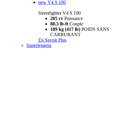
new
V4 S 100
Streetfighter V4 S 100
205 cv
Puissance
88.3 lb-ft
Couple
189 kg (417 lb)
POIDS SANS
CARBURANT
En Savoir Plus
Superleggera