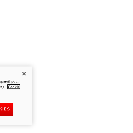
ppareil pour
ting.
Cookie
KIES