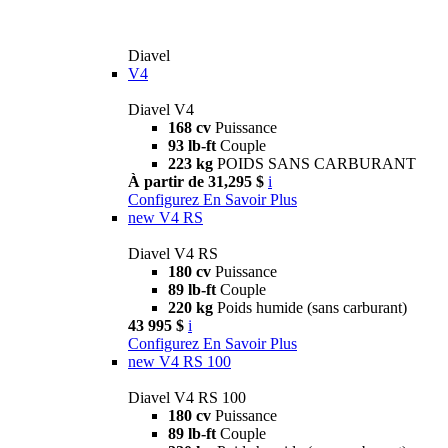
Diavel
V4
Diavel V4
168 cv
Puissance
93 lb-ft
Couple
223 kg
POIDS SANS CARBURANT
À partir de 31,295 $
i
Configurez
En Savoir Plus
new
V4 RS
Diavel V4 RS
180 cv
Puissance
89 lb-ft
Couple
220 kg
Poids humide (sans carburant)
43 995 $
i
Configurez
En Savoir Plus
new
V4 RS 100
Diavel V4 RS 100
180 cv
Puissance
89 lb-ft
Couple