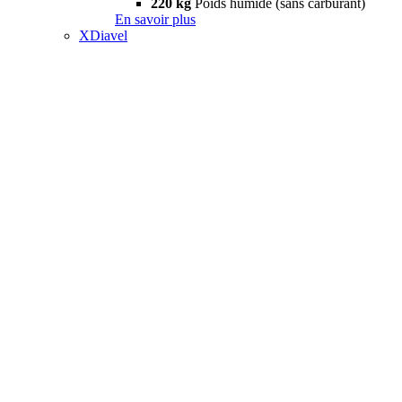
220 kg
Poids humide (sans carburant)
En savoir plus
XDiavel