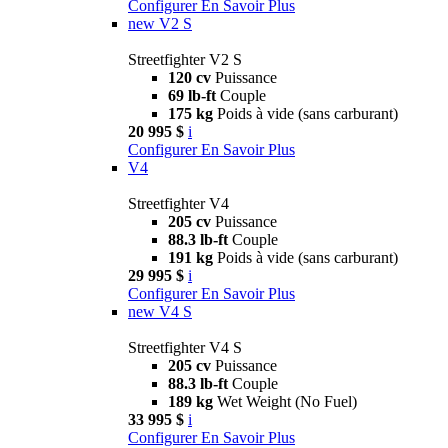
Configurer
En Savoir Plus
new
V2 S
Streetfighter V2 S
120 cv
Puissance
69 lb-ft
Couple
175 kg
Poids à vide (sans carburant)
20 995 $
i
Configurer
En Savoir Plus
V4
Streetfighter V4
205 cv
Puissance
88.3 lb-ft
Couple
191 kg
Poids à vide (sans carburant)
29 995 $
i
Configurer
En Savoir Plus
new
V4 S
Streetfighter V4 S
205 cv
Puissance
88.3 lb-ft
Couple
189 kg
Wet Weight (No Fuel)
33 995 $
i
Configurer
En Savoir Plus