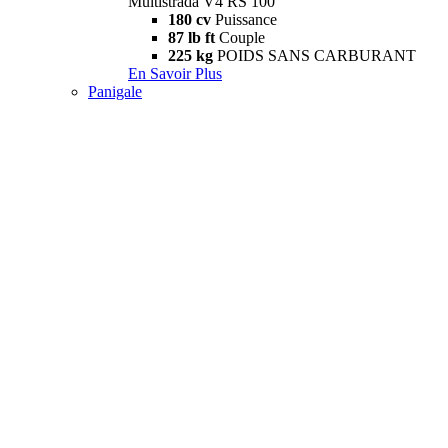
Multistrada V4 RS 100
180 cv
Puissance
87 lb ft
Couple
225 kg
POIDS SANS CARBURANT
En Savoir Plus
Panigale