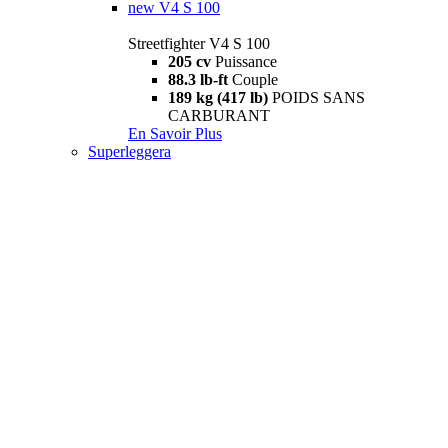
new
V4 S 100
Streetfighter V4 S 100
205 cv
Puissance
88.3 lb-ft
Couple
189 kg (417 lb)
POIDS SANS
CARBURANT
En Savoir Plus
Superleggera