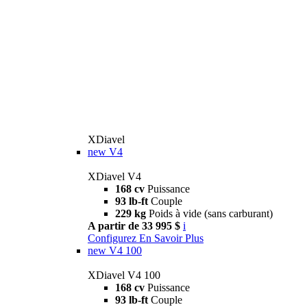
XDiavel
new
V4
XDiavel V4
168 cv
Puissance
93 lb-ft
Couple
229 kg
Poids à vide (sans carburant)
A partir de 33 995 $
i
Configurez
En Savoir Plus
new
V4 100
XDiavel V4 100
168 cv
Puissance
93 lb-ft
Couple