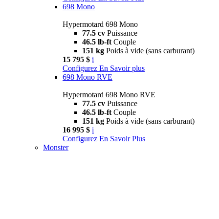
698 Mono
Hypermotard 698 Mono
77.5 cv
Puissance
46.5 lb-ft
Couple
151 kg
Poids à vide (sans carburant)
15 795 $
i
Configurez
En Savoir plus
698 Mono RVE
Hypermotard 698 Mono RVE
77.5 cv
Puissance
46.5 lb-ft
Couple
151 kg
Poids à vide (sans carburant)
16 995 $
i
Configurez
En Savoir Plus
Monster