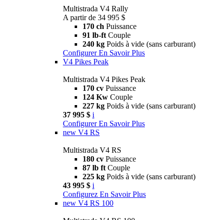
Multistrada V4 Rally
A partir de 34 995 $
170 ch
Puissance
91 lb-ft
Couple
240 kg
Poids à vide (sans carburant)
Configurer
En Savoir Plus
V4 Pikes Peak
Multistrada V4 Pikes Peak
170 cv
Puissance
124 Kw
Couple
227 kg
Poids à vide (sans carburant)
37 995 $
i
Configurer
En Savoir Plus
new
V4 RS
Multistrada V4 RS
180 cv
Puissance
87 lb ft
Couple
225 kg
Poids à vide (sans carburant)
43 995 $
i
Configurez
En Savoir Plus
new
V4 RS 100