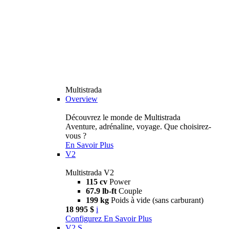
Multistrada
Overview
Découvrez le monde de Multistrada
Aventure, adrénaline, voyage. Que choisirez-
vous ?
En Savoir Plus
V2
Multistrada V2
115 cv
Power
67.9 lb-ft
Couple
199 kg
Poids à vide (sans carburant)
18 995 $
i
Configurez
En Savoir Plus
V2 S