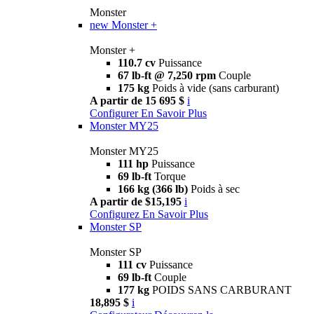
Monster
new
Monster +
Monster +
110.7 cv
Puissance
67 lb-ft @ 7,250 rpm
Couple
175 kg
Poids à vide (sans carburant)
A partir de 15 695 $
i
Configurer
En Savoir Plus
Monster MY25
Monster MY25
111 hp
Puissance
69 lb-ft
Torque
166 kg (366 lb)
Poids à sec
A partir de $15,195
i
Configurez
En Savoir Plus
Monster SP
Monster SP
111 cv
Puissance
69 lb-ft
Couple
177 kg
POIDS SANS CARBURANT
18,895 $
i