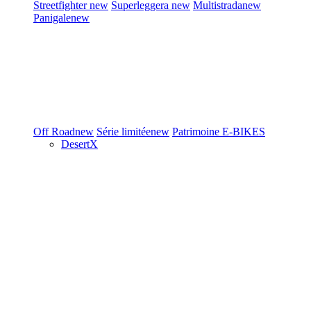
Streetfighter
new
Superleggera
new
Multistrada
new
Panigale
new
Off Road
new
Série limitée
new
Patrimoine
E-BIKES
DesertX