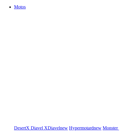
Motos
DesertX
Diavel
XDiavel
new
Hypermotard
new
Monster