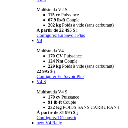
Multistrada V2 S
115 cv
Puissance
67.9 lb-ft
Couple
202 kg
Poids à vide (sans carburant)
A partir de 22 495 $
i
Configurez
En Savoir Plus
V4
Multistrada V4
170 CV
Puissance
124 Nm
Couple
229 kg
Poids à vide (sans carburant)
22 995 $
i
Configurer
En Savoir Plus
V4 S
Multistrada V4 S
170 cv
Puissance
91 lb-ft
Couple
232 Kg
POIDS SANS CARBURANT
À partir de 31 995 $
i
Configurez
Découvrir
new
V4 Rally