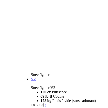
Streetfighter
V2
Streetfighter V2
120 cv
Puissance
69 lb-ft
Couple
178 kg
Poids à vide (sans carburant)
18 595 $
i