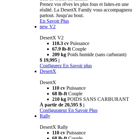
Prenez vos rêves les plus fous et faites-en une
réalité. La DesertX Family vous accompagnera
partout. Jusqu'au bout.
En Savoir Plus
new
V2
DesertX V2
110.3 cv
Puissance
67.9 lb-ft
Couple
209 kg
Poids humide (sans carburant)
$ 19,995
i
Configurez
En Savoir plus
DesertX
DesertX
110 cv
Puissance
68 lb-ft
Couple
210 kg
POIDS SANS CARBURANT
À partir de 20,595 $
i
Configurateur
En Savoir Plus
Rally
DesertX Rally
110 cv
Puissance
68 lb-ft
Couple