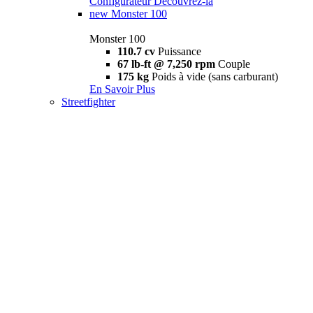
Configurateur
Découvrez-la
new
Monster 100
Monster 100
110.7 cv
Puissance
67 lb-ft @ 7,250 rpm
Couple
175 kg
Poids à vide (sans carburant)
En Savoir Plus
Streetfighter