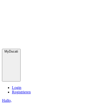
MyDucati
Login
Registrieren
Hallo,