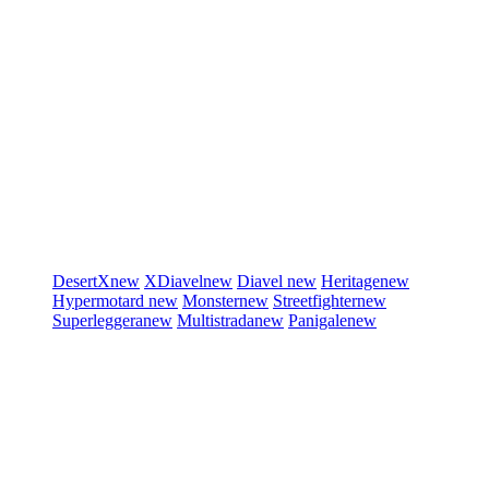
DesertX
new
XDiavel
new
Diavel
new
Heritage
new
Hypermotard
new
Monster
new
Streetfighter
new
Superleggera
new
Multistrada
new
Panigale
new