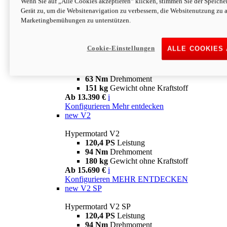
Wenn Sie auf „Alle Cookies akzeptieren“ klicken, stimmen Sie der Speich
63 Nm
Drehmoment
Gerät zu, um die Websitenavigation zu verbessern, die Websitenutzung zu 
151 kg
Gewicht ohne Kraftstoff
Marketingbemühungen zu unterstützen.
Ab 13.890 €
i
Konfigurieren
MEHR ENTDECKEN
new
698 Mono Nera
Cookie-Einstellungen
ALLE COOKIES
Hypermotard 698 Mono Nera
77,5 PS
Leistung
63 Nm
Drehmoment
151 kg
Gewicht ohne Kraftstoff
Ab 13.390 €
i
Konfigurieren
Mehr entdecken
new
V2
Hypermotard V2
120,4 PS
Leistung
94 Nm
Drehmoment
180 kg
Gewicht ohne Kraftstoff
Ab 15.690 €
i
Konfigurieren
MEHR ENTDECKEN
new
V2 SP
Hypermotard V2 SP
120,4 PS
Leistung
94 Nm
Drehmoment