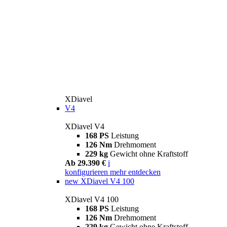
XDiavel
V4
XDiavel V4
168 PS
Leistung
126 Nm
Drehmoment
229 kg
Gewicht ohne Kraftstoff
Ab 29.390 €
i
konfigurieren
mehr entdecken
new
XDiavel V4 100
XDiavel V4 100
168 PS
Leistung
126 Nm
Drehmoment
229 kg
Gewicht ohne Kraftstoff