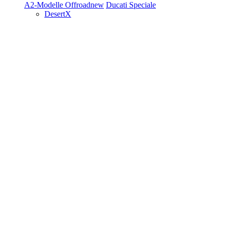
A2-Modelle
Offroad
new
Ducati Speciale
DesertX