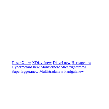
DesertX
new
XDiavel
new
Diavel
new
Heritage
new
Hypermotard
new
Monster
new
Streetfighter
new
Superleggera
new
Multistrada
new
Panigale
new