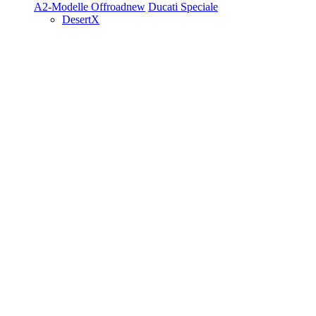
A2-Modelle
Offroad
new
Ducati Speciale
DesertX