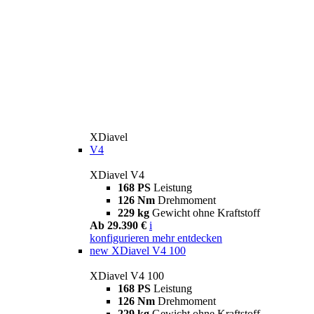
XDiavel
V4
XDiavel V4
168 PS
Leistung
126 Nm
Drehmoment
229 kg
Gewicht ohne Kraftstoff
Ab 29.390 €
i
konfigurieren
mehr entdecken
new
XDiavel V4 100
XDiavel V4 100
168 PS
Leistung
126 Nm
Drehmoment
229 kg
Gewicht ohne Kraftstoff