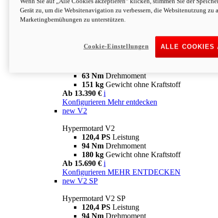
Wenn Sie auf „Alle Cookies akzeptieren“ klicken, stimmen Sie der Speich
63 Nm
Drehmoment
Gerät zu, um die Websitenavigation zu verbessern, die Websitenutzung zu 
151 kg
Gewicht ohne Kraftstoff
Marketingbemühungen zu unterstützen.
Ab 13.890 €
i
Konfigurieren
MEHR ENTDECKEN
new
698 Mono Nera
Cookie-Einstellungen
ALLE COOKIES
Hypermotard 698 Mono Nera
77,5 PS
Leistung
63 Nm
Drehmoment
151 kg
Gewicht ohne Kraftstoff
Ab 13.390 €
i
Konfigurieren
Mehr entdecken
new
V2
Hypermotard V2
120,4 PS
Leistung
94 Nm
Drehmoment
180 kg
Gewicht ohne Kraftstoff
Ab 15.690 €
i
Konfigurieren
MEHR ENTDECKEN
new
V2 SP
Hypermotard V2 SP
120,4 PS
Leistung
94 Nm
Drehmoment