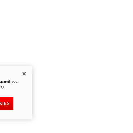
ppareil pour
ing.
KIES