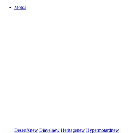
Motos
DesertX
new
Diavel
new
Heritage
new
Hypermotard
new