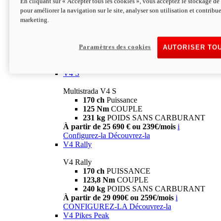
En cliquant sur « Accepter tous les cookies », vous acceptez le stockage de 
V4
pour améliorer la navigation sur le site, analyser son utilisation et contribue
marketing.
Multistrada V4
170 ch
Puissance
125 Nm
Couple
229 Kg
POIDS SANS CARBURANT
Paramètres des cookies
AUTORISER TO
À partir de 21 590€ ou 199€/mois
i
Configurez-la
Découvrez-la
V4 S
Multistrada V4 S
170 ch
Puissance
125 Nm
COUPLE
231 kg
POIDS SANS CARBURANT
À partir de 25 690 € ou 239€/mois
i
Configurez-la
Découvrez-la
V4 Rally
V4 Rally
170 ch
PUISSANCE
123,8 Nm
COUPLE
240 kg
POIDS SANS CARBURANT
À partir de 29 090€ ou 259€/mois
i
CONFIGUREZ-LA
Découvrez-la
V4 Pikes Peak