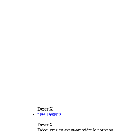
DesertX
new
DesertX
DesertX
Découvrez en avant-première le nouveau