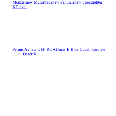
Monster
new
Multistrada
new
Panigale
new
Streetfighter
XDiavel
Permis A2
new
OFF-ROAD
new
E-Bike
Ducati Speciale
DesertX