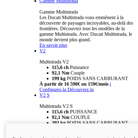
Gamme Multistrada
Gamme Multistrada
Les Ducati Multistrada vous emmènent à la
découverte de paysages incroyables, au-delà des
frontières. Découvrez tous les modèles de la
gamme Multistrada. Avec Ducati Multistrada, le
monde devient plus grand.
En savoir plus
V2
Multistrada V2
115,6 ch
Puissance
92,1 Nm
Couple
199 kg
POIDS SANS CARBURANT
À partir de 16 590€ ou 159€/mois
i
Configurez-la
Découvrez-la
V2 S
Multistrada V2 S
115,6 ch
PUISSANCE
92,1 Nm
COUPLE
202 kg
POIDS SANS CARBURANT
À partir de 19 290€ ou 199€/mois
i
Configurez-la
Découvrez-la