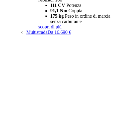
111 CV
Potenza
91,1 Nm
Coppia
175 kg
Peso in ordine di marcia
senza carburante
scopri di più
Multistrada
Da 16.690 €