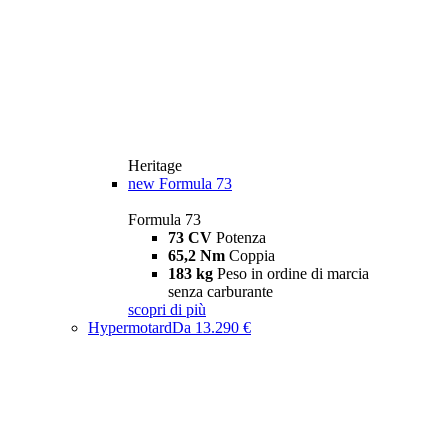
Heritage
new
Formula 73
Formula 73
73 CV
Potenza
65,2 Nm
Coppia
183 kg
Peso in ordine di marcia
senza carburante
scopri di più
Hypermotard
Da 13.290 €