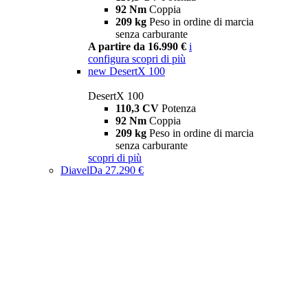
92 Nm
Coppia
209 kg
Peso in ordine di marcia
senza carburante
A partire da 16.990 €
i
configura
scopri di più
new
DesertX 100
DesertX 100
110,3 CV
Potenza
92 Nm
Coppia
209 kg
Peso in ordine di marcia
senza carburante
scopri di più
Diavel
Da 27.290 €