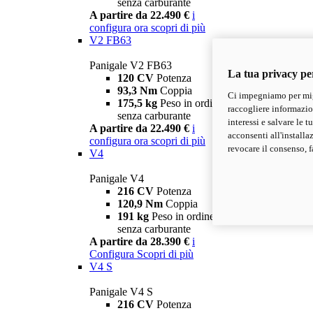
senza carburante
A partire da 22.490 €
i
configura ora
scopri di più
V2 FB63
Panigale V2 FB63
La tua privacy pe
120 CV
Potenza
93,3 Nm
Coppia
Ci impegniamo per migl
175,5 kg
Peso in ordine di marcia
raccogliere informazioni
senza carburante
interessi e salvare le 
A partire da 22.490 €
i
acconsenti all'installa
configura ora
scopri di più
revocare il consenso, f
V4
Panigale V4
216 CV
Potenza
120,9 Nm
Coppia
191 kg
Peso in ordine di marcia
senza carburante
A partire da 28.390 €
i
Configura
Scopri di più
V4 S
Panigale V4 S
216 CV
Potenza