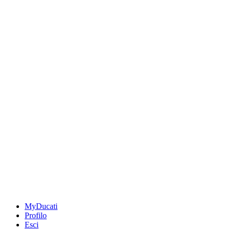
MyDucati
Profilo
Esci