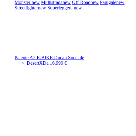
Monster
new
Multistrada
new
Off-Road
new
Panigale
new
Streetfighter
new
Superleggera
new
Patente A2
E-BIKE
Ducati Speciale
DesertX
Da 16.990 €