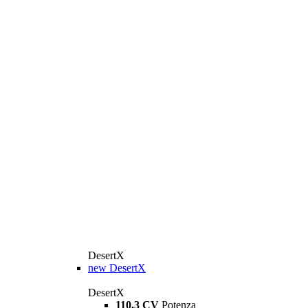
DesertX
new
DesertX
DesertX
110,3 CV
Potenza