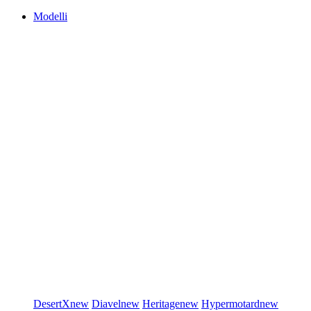
Modelli
DesertX
new
Diavel
new
Heritage
new
Hypermotard
new