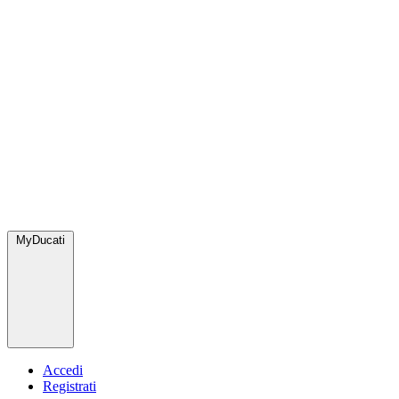
MyDucati
Accedi
Registrati