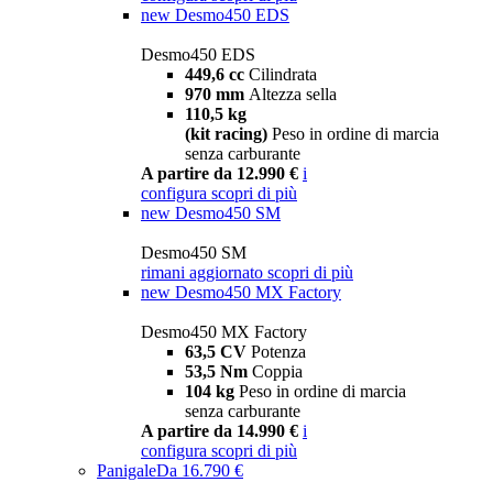
new
Desmo450 EDS
Desmo450 EDS
449,6 cc
Cilindrata
970 mm
Altezza sella
110,5 kg
(kit racing)
Peso in ordine di marcia
senza carburante
A partire da 12.990 €
i
configura
scopri di più
new
Desmo450 SM
Desmo450 SM
rimani aggiornato
scopri di più
new
Desmo450 MX Factory
Desmo450 MX Factory
63,5 CV
Potenza
53,5 Nm
Coppia
104 kg
Peso in ordine di marcia
senza carburante
A partire da 14.990 €
i
configura
scopri di più
Panigale
Da 16.790 €