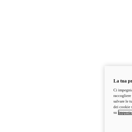
La tua pr
Ci impegnia
raccogliere 
salvare le t
dei cookie s
su
imposta