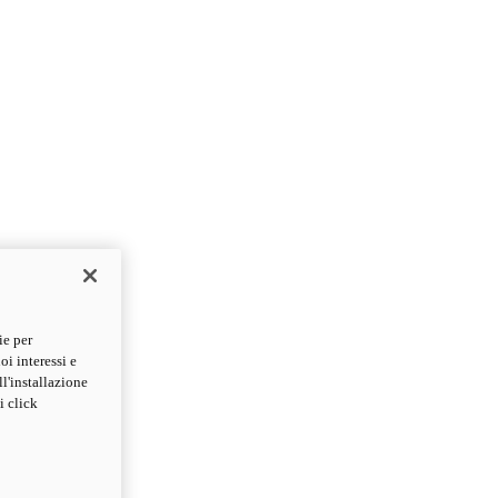
ie per
oi interessi e
ll'installazione
i click