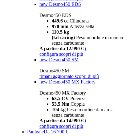
new
Desmo450 EDS
Desmo450 EDS
449,6 cc
Cilindrata
970 mm
Altezza sella
110,5 kg
(kit racing)
Peso in ordine di marcia
senza carburante
A partire da 12.990 €
i
configura
scopri di più
new
Desmo450 SM
Desmo450 SM
rimani aggiornato
scopri di più
new
Desmo450 MX Factory
Desmo450 MX Factory
63,5 CV
Potenza
53,5 Nm
Coppia
104 kg
Peso in ordine di marcia
senza carburante
A partire da 14.990 €
i
configura
scopri di più
Panigale
Da 16.790 €