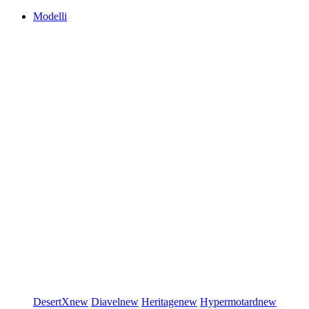
Modelli
DesertX
new
Diavel
new
Heritage
new
Hypermotard
new