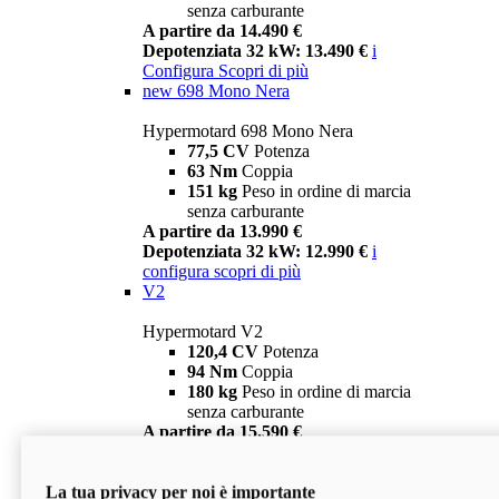
senza carburante
A partire da 14.490 €
Depotenziata 32 kW: 13.490 €
i
Configura
Scopri di più
new
698 Mono Nera
Hypermotard 698 Mono Nera
77,5 CV
Potenza
63 Nm
Coppia
151 kg
Peso in ordine di marcia
senza carburante
A partire da 13.990 €
Depotenziata 32 kW: 12.990 €
i
configura
scopri di più
V2
Hypermotard V2
120,4 CV
Potenza
94 Nm
Coppia
180 kg
Peso in ordine di marcia
senza carburante
A partire da 15.590 €
Depotenziata 35 kW: 14.590 €
i
configura
scopri di più
La tua privacy per noi è importante
V2 SP