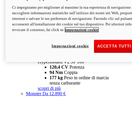
Ci impegniamo per migliorare al massimo la tua esperienza di navigazione.
Hypermotard V2 SP
raccogliere informazioni statistiche sull’utilizzo dei nostri siti Web, proporti
120,4 CV
Potenza
interessi e salvare le tue preferenze di navigazione. Facendo clic sul pulsant
94 Nm
Coppia
acconsenti all'installazione dei cookie sul tuo dispositivo. Per ulteriori in
177 kg
Peso in ordine di marcia
revocare il consenso, fai click su
impostazioni cookie
senza carburante
A partire da 19.890 €
Depotenziata 35 kW: 18.890 €
i
configura
scopri di più
Impostazioni cookie
ACCETTA TUTTI
new
V2 SP 100
Hypermotard V2 SP 100
120,4 CV
Potenza
94 Nm
Coppia
177 kg
Peso in ordine di marcia
senza carburante
scopri di più
Monster
Da 12.890 €