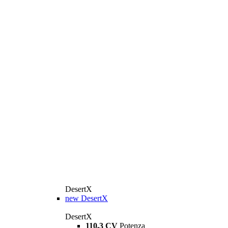
DesertX
new
DesertX
DesertX
110,3 CV
Potenza