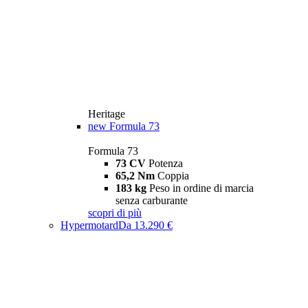
Heritage
new
Formula 73
Formula 73
73 CV
Potenza
65,2 Nm
Coppia
183 kg
Peso in ordine di marcia
senza carburante
scopri di più
Hypermotard
Da 13.290 €