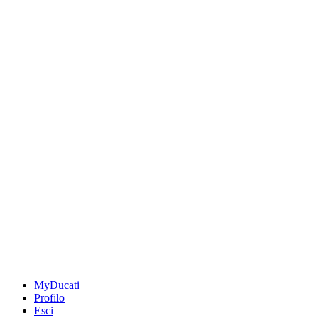
MyDucati
Profilo
Esci