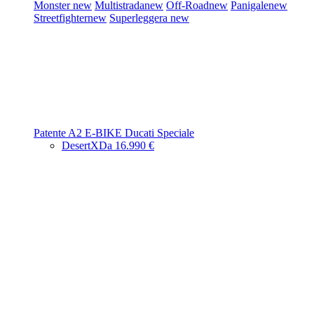
Monster
new
Multistrada
new
Off-Road
new
Panigale
new
Streetfighter
new
Superleggera
new
Patente A2
E-BIKE
Ducati Speciale
DesertX
Da 16.990 €