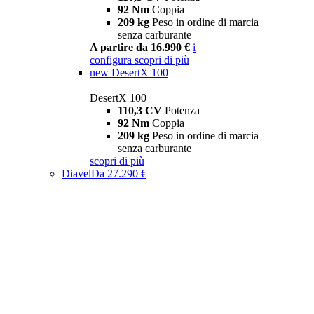
92 Nm
Coppia
209 kg
Peso in ordine di marcia
senza carburante
A partire da 16.990 €
i
configura
scopri di più
new
DesertX 100
DesertX 100
110,3 CV
Potenza
92 Nm
Coppia
209 kg
Peso in ordine di marcia
senza carburante
scopri di più
Diavel
Da 27.290 €