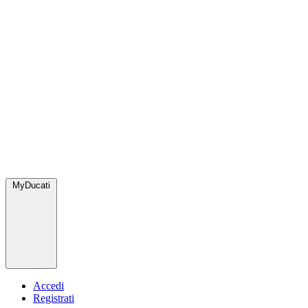
MyDucati
Accedi
Registrati