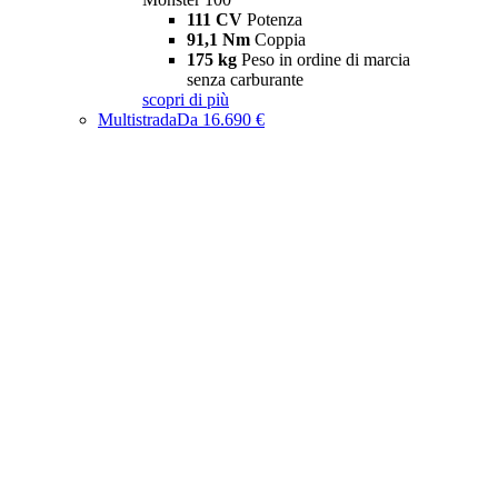
111 CV
Potenza
91,1 Nm
Coppia
175 kg
Peso in ordine di marcia
senza carburante
scopri di più
Multistrada
Da 16.690 €