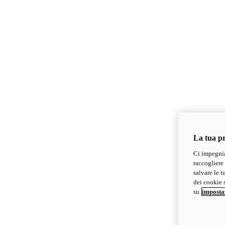
La tua pr
Ci impegnia
raccogliere 
salvare le t
dei cookie s
su
imposta