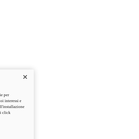
ie per
oi interessi e
ll'installazione
i click