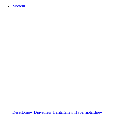
Modelli
DesertX
new
Diavel
new
Heritage
new
Hypermotard
new