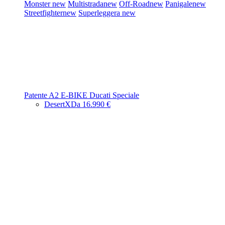
Monster
new
Multistrada
new
Off-Road
new
Panigale
new
Streetfighter
new
Superleggera
new
Patente A2
E-BIKE
Ducati Speciale
DesertX
Da 16.990 €