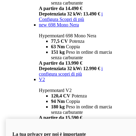
senza carburante
A partire da 14.490 €
Depotenziata 32 kW: 13.490 €
i
Configura
Scopri di più
new
698 Mono Nera
Hypermotard 698 Mono Nera
77,5 CV
Potenza
63 Nm
Coppia
151 kg
Peso in ordine di marcia
senza carburante
A partire da 13.990 €
Depotenziata 32 kW: 12.990 €
i
configura
scopri di più
V2
Hypermotard V2
120,4 CV
Potenza
94 Nm
Coppia
180 kg
Peso in ordine di marcia
senza carburante
A partire da 15.590 €
Depotenziata 35 kW: 14.590 €
i
configura
scopri di più
La tua privacy per noi è importante
V2 SP