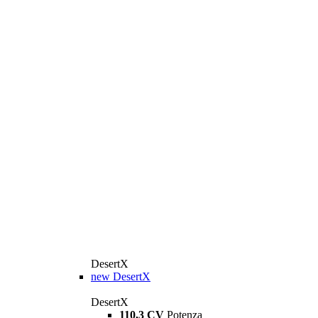
DesertX
new
DesertX
DesertX
110,3 CV
Potenza