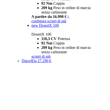
92 Nm
Coppia
209 kg
Peso in ordine di marcia
senza carburante
A partire da 16.990 €
i
configura
scopri di più
new
DesertX 100
DesertX 100
110,3 CV
Potenza
92 Nm
Coppia
209 kg
Peso in ordine di marcia
senza carburante
scopri di più
Diavel
Da 27.290 €