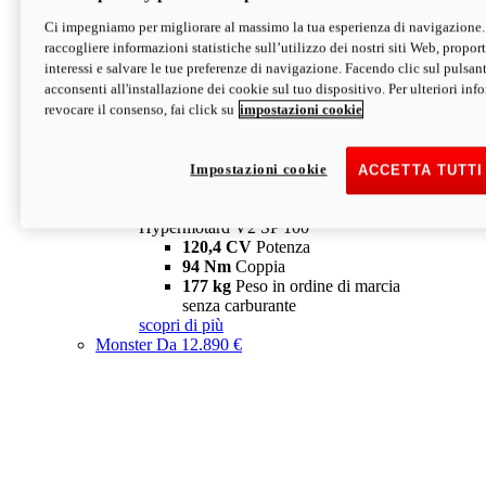
Ci impegniamo per migliorare al massimo la tua esperienza di navigazione.
Hypermotard V2 SP
raccogliere informazioni statistiche sull’utilizzo dei nostri siti Web, proporti
120,4 CV
Potenza
interessi e salvare le tue preferenze di navigazione. Facendo clic sul pulsant
94 Nm
Coppia
acconsenti all'installazione dei cookie sul tuo dispositivo. Per ulteriori in
177 kg
Peso in ordine di marcia
revocare il consenso, fai click su
impostazioni cookie
senza carburante
A partire da 19.890 €
Depotenziata 35 kW: 18.890 €
i
configura
scopri di più
Impostazioni cookie
ACCETTA TUTTI
new
V2 SP 100
Hypermotard V2 SP 100
120,4 CV
Potenza
94 Nm
Coppia
177 kg
Peso in ordine di marcia
senza carburante
scopri di più
Monster
Da 12.890 €