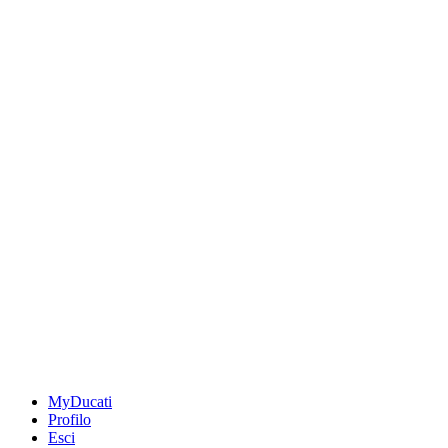
MyDucati
Profilo
Esci