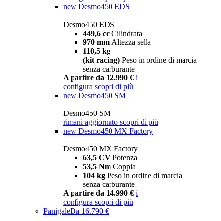
new
Desmo450 EDS
Desmo450 EDS
449,6 cc
Cilindrata
970 mm
Altezza sella
110,5 kg
(kit racing)
Peso in ordine di marcia
senza carburante
A partire da 12.990 €
i
configura
scopri di più
new
Desmo450 SM
Desmo450 SM
rimani aggiornato
scopri di più
new
Desmo450 MX Factory
Desmo450 MX Factory
63,5 CV
Potenza
53,5 Nm
Coppia
104 kg
Peso in ordine di marcia
senza carburante
A partire da 14.990 €
i
configura
scopri di più
Panigale
Da 16.790 €