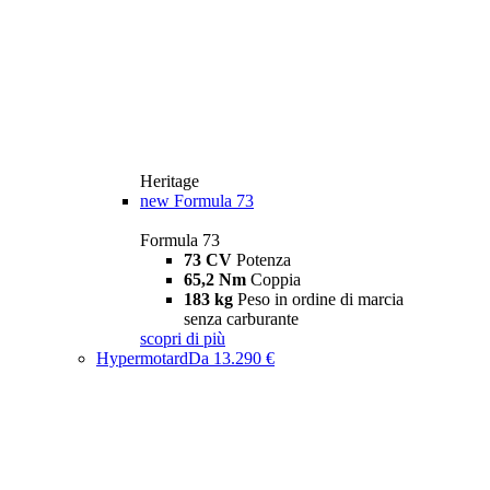
Heritage
new
Formula 73
Formula 73
73 CV
Potenza
65,2 Nm
Coppia
183 kg
Peso in ordine di marcia
senza carburante
scopri di più
Hypermotard
Da 13.290 €