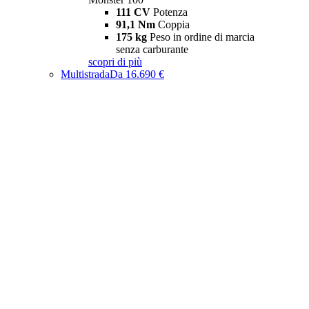
111 CV
Potenza
91,1 Nm
Coppia
175 kg
Peso in ordine di marcia
senza carburante
scopri di più
Multistrada
Da 16.690 €