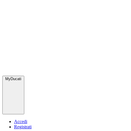
MyDucati
Accedi
Registrati