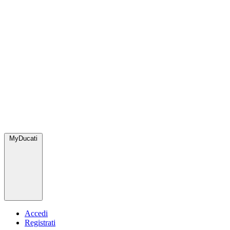
MyDucati
Accedi
Registrati