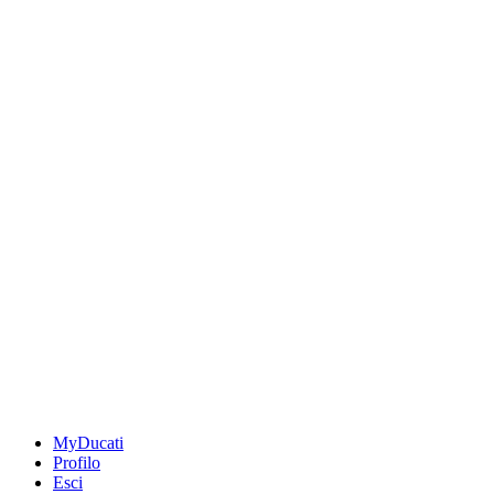
MyDucati
Profilo
Esci