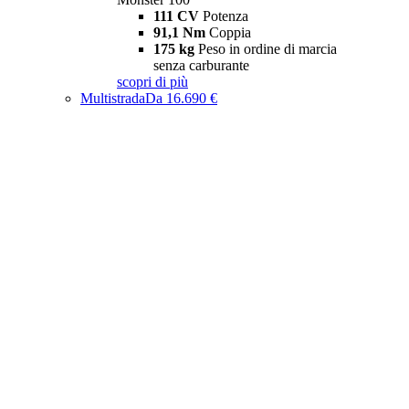
111 CV
Potenza
91,1 Nm
Coppia
175 kg
Peso in ordine di marcia
senza carburante
scopri di più
Multistrada
Da 16.690 €