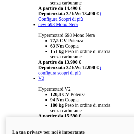
senza carburante
A partire da 14.490 €
Depotenziata 32 kW: 13.490 €
i
Configura
Scopri di più
new
698 Mono Nera
Hypermotard 698 Mono Nera
77,5 CV
Potenza
63 Nm
Coppia
151 kg
Peso in ordine di marcia
senza carburante
A partire da 13.990 €
Depotenziata 32 kW: 12.990 €
i
configura
scopri di più
V2
Hypermotard V2
120,4 CV
Potenza
94 Nm
Coppia
180 kg
Peso in ordine di marcia
senza carburante
A partire da 15.590 €
Depotenziata 35 kW: 14.590 €
i
configura
scopri di più
La tua privacy per noi è importante
V2 SP