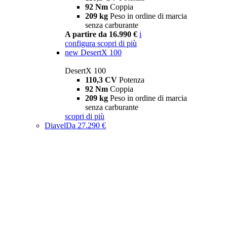
92 Nm
Coppia
209 kg
Peso in ordine di marcia
senza carburante
A partire da 16.990 €
i
configura
scopri di più
new
DesertX 100
DesertX 100
110,3 CV
Potenza
92 Nm
Coppia
209 kg
Peso in ordine di marcia
senza carburante
scopri di più
Diavel
Da 27.290 €