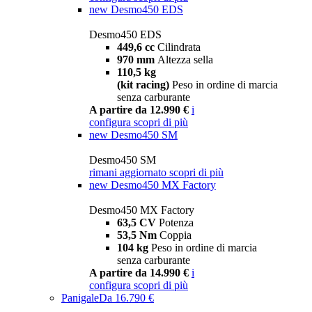
new
Desmo450 EDS
Desmo450 EDS
449,6 cc
Cilindrata
970 mm
Altezza sella
110,5 kg
(kit racing)
Peso in ordine di marcia
senza carburante
A partire da 12.990 €
i
configura
scopri di più
new
Desmo450 SM
Desmo450 SM
rimani aggiornato
scopri di più
new
Desmo450 MX Factory
Desmo450 MX Factory
63,5 CV
Potenza
53,5 Nm
Coppia
104 kg
Peso in ordine di marcia
senza carburante
A partire da 14.990 €
i
configura
scopri di più
Panigale
Da 16.790 €