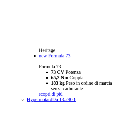
Heritage
new
Formula 73
Formula 73
73 CV
Potenza
65,2 Nm
Coppia
183 kg
Peso in ordine di marcia
senza carburante
scopri di più
Hypermotard
Da 13.290 €