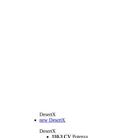
DesertX
new
DesertX
DesertX
110,3 CV
Potenza