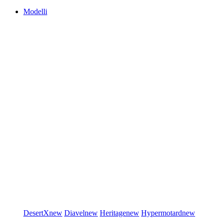
Modelli
DesertX
new
Diavel
new
Heritage
new
Hypermotard
new