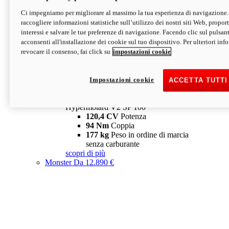
Ci impegniamo per migliorare al massimo la tua esperienza di navigazione.
Hypermotard V2 SP
raccogliere informazioni statistiche sull’utilizzo dei nostri siti Web, proporti
120,4 CV
Potenza
interessi e salvare le tue preferenze di navigazione. Facendo clic sul pulsant
94 Nm
Coppia
acconsenti all'installazione dei cookie sul tuo dispositivo. Per ulteriori in
177 kg
Peso in ordine di marcia
revocare il consenso, fai click su
impostazioni cookie
senza carburante
A partire da 19.890 €
Depotenziata 35 kW: 18.890 €
i
configura
scopri di più
Impostazioni cookie
ACCETTA TUTTI
new
V2 SP 100
Hypermotard V2 SP 100
120,4 CV
Potenza
94 Nm
Coppia
177 kg
Peso in ordine di marcia
senza carburante
scopri di più
Monster
Da 12.890 €