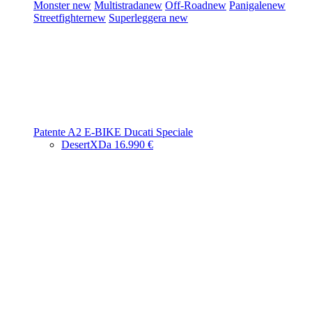
Monster
new
Multistrada
new
Off-Road
new
Panigale
new
Streetfighter
new
Superleggera
new
Patente A2
E-BIKE
Ducati Speciale
DesertX
Da 16.990 €