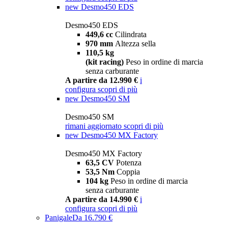
new
Desmo450 EDS
Desmo450 EDS
449,6 cc
Cilindrata
970 mm
Altezza sella
110,5 kg
(kit racing)
Peso in ordine di marcia
senza carburante
A partire da 12.990 €
i
configura
scopri di più
new
Desmo450 SM
Desmo450 SM
rimani aggiornato
scopri di più
new
Desmo450 MX Factory
Desmo450 MX Factory
63,5 CV
Potenza
53,5 Nm
Coppia
104 kg
Peso in ordine di marcia
senza carburante
A partire da 14.990 €
i
configura
scopri di più
Panigale
Da 16.790 €