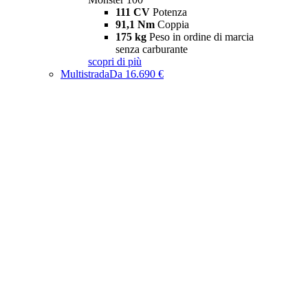
111 CV
Potenza
91,1 Nm
Coppia
175 kg
Peso in ordine di marcia
senza carburante
scopri di più
Multistrada
Da 16.690 €