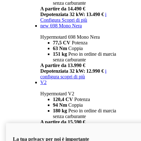
senza carburante
A partire da 14.490 €
Depotenziata 32 kW: 13.490 €
i
Configura
Scopri di più
new
698 Mono Nera
Hypermotard 698 Mono Nera
77,5 CV
Potenza
63 Nm
Coppia
151 kg
Peso in ordine di marcia
senza carburante
A partire da 13.990 €
Depotenziata 32 kW: 12.990 €
i
configura
scopri di più
V2
Hypermotard V2
120,4 CV
Potenza
94 Nm
Coppia
180 kg
Peso in ordine di marcia
senza carburante
A partire da 15.590 €
Depotenziata 35 kW: 14.590 €
i
configura
scopri di più
La tua privacy per noi è importante
V2 SP