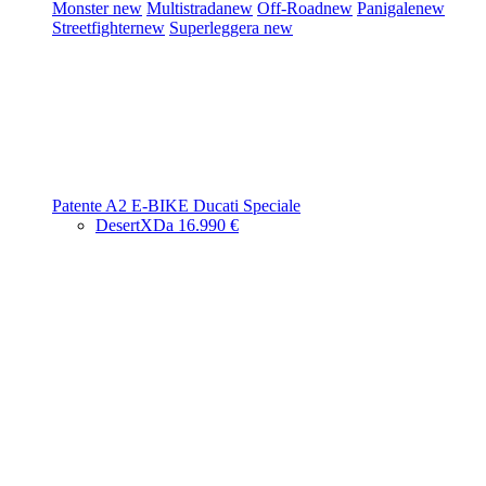
Monster
new
Multistrada
new
Off-Road
new
Panigale
new
Streetfighter
new
Superleggera
new
Patente A2
E-BIKE
Ducati Speciale
DesertX
Da 16.990 €