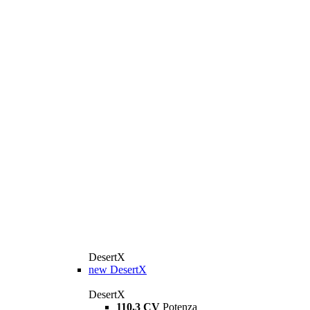
DesertX
new
DesertX
DesertX
110,3 CV
Potenza