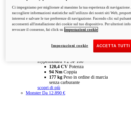
Ci impegniamo per migliorare al massimo la tua esperienza di navigazione.
Hypermotard V2 SP
raccogliere informazioni statistiche sull’utilizzo dei nostri siti Web, proporti
120,4 CV
Potenza
interessi e salvare le tue preferenze di navigazione. Facendo clic sul pulsant
94 Nm
Coppia
acconsenti all'installazione dei cookie sul tuo dispositivo. Per ulteriori in
177 kg
Peso in ordine di marcia
revocare il consenso, fai click su
impostazioni cookie
senza carburante
A partire da 19.890 €
Depotenziata 35 kW: 18.890 €
i
configura
scopri di più
Impostazioni cookie
ACCETTA TUTTI
new
V2 SP 100
Hypermotard V2 SP 100
120,4 CV
Potenza
94 Nm
Coppia
177 kg
Peso in ordine di marcia
senza carburante
scopri di più
Monster
Da 12.890 €