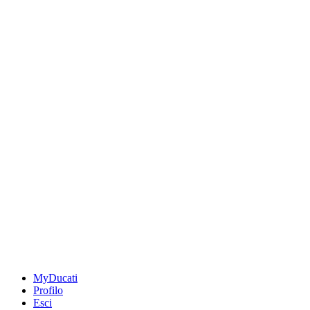
MyDucati
Profilo
Esci