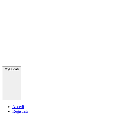
MyDucati
Accedi
Registrati