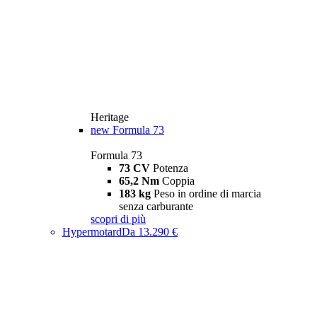
Heritage
new
Formula 73
Formula 73
73 CV
Potenza
65,2 Nm
Coppia
183 kg
Peso in ordine di marcia
senza carburante
scopri di più
Hypermotard
Da 13.290 €