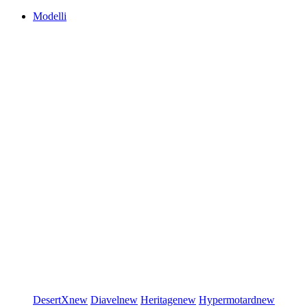
Modelli
DesertX
new
Diavel
new
Heritage
new
Hypermotard
new