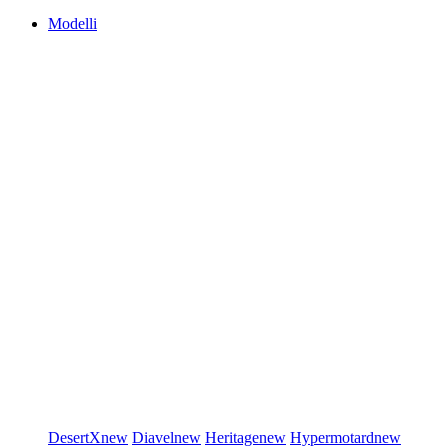
Modelli
DesertX
new
Diavel
new
Heritage
new
Hypermotard
new