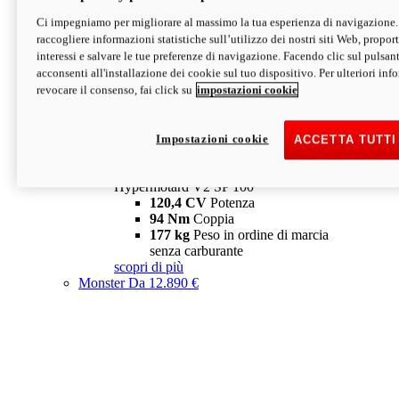
Ci impegniamo per migliorare al massimo la tua esperienza di navigazione.
Hypermotard V2 SP
raccogliere informazioni statistiche sull’utilizzo dei nostri siti Web, proporti
120,4 CV
Potenza
interessi e salvare le tue preferenze di navigazione. Facendo clic sul pulsant
94 Nm
Coppia
acconsenti all'installazione dei cookie sul tuo dispositivo. Per ulteriori in
177 kg
Peso in ordine di marcia
revocare il consenso, fai click su
impostazioni cookie
senza carburante
A partire da 19.890 €
Depotenziata 35 kW: 18.890 €
i
configura
scopri di più
Impostazioni cookie
ACCETTA TUTTI
new
V2 SP 100
Hypermotard V2 SP 100
120,4 CV
Potenza
94 Nm
Coppia
177 kg
Peso in ordine di marcia
senza carburante
scopri di più
Monster
Da 12.890 €