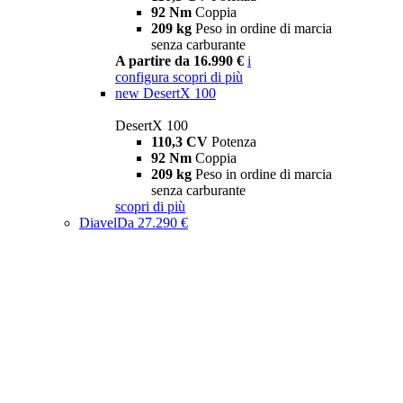
92 Nm
Coppia
209 kg
Peso in ordine di marcia
senza carburante
A partire da 16.990 €
i
configura
scopri di più
new
DesertX 100
DesertX 100
110,3 CV
Potenza
92 Nm
Coppia
209 kg
Peso in ordine di marcia
senza carburante
scopri di più
Diavel
Da 27.290 €