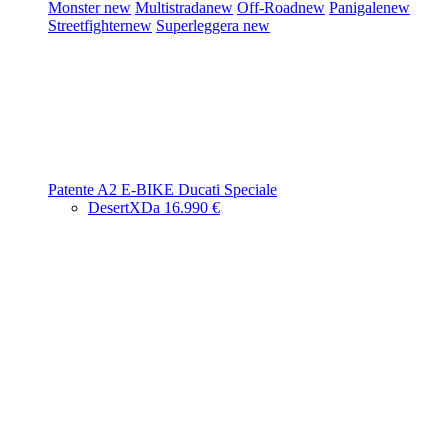
Monster
new
Multistrada
new
Off-Road
new
Panigale
new
Streetfighter
new
Superleggera
new
Patente A2
E-BIKE
Ducati Speciale
DesertX
Da 16.990 €