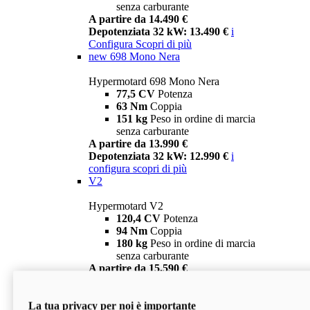
senza carburante
A partire da 14.490 €
Depotenziata 32 kW: 13.490 €
i
Configura
Scopri di più
new
698 Mono Nera
Hypermotard 698 Mono Nera
77,5 CV
Potenza
63 Nm
Coppia
151 kg
Peso in ordine di marcia
senza carburante
A partire da 13.990 €
Depotenziata 32 kW: 12.990 €
i
configura
scopri di più
V2
Hypermotard V2
120,4 CV
Potenza
94 Nm
Coppia
180 kg
Peso in ordine di marcia
senza carburante
A partire da 15.590 €
Depotenziata 35 kW: 14.590 €
i
configura
scopri di più
La tua privacy per noi è importante
V2 SP