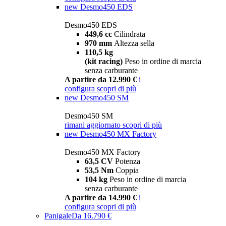
new
Desmo450 EDS
Desmo450 EDS
449,6 cc
Cilindrata
970 mm
Altezza sella
110,5 kg
(kit racing)
Peso in ordine di marcia
senza carburante
A partire da 12.990 €
i
configura
scopri di più
new
Desmo450 SM
Desmo450 SM
rimani aggiornato
scopri di più
new
Desmo450 MX Factory
Desmo450 MX Factory
63,5 CV
Potenza
53,5 Nm
Coppia
104 kg
Peso in ordine di marcia
senza carburante
A partire da 14.990 €
i
configura
scopri di più
Panigale
Da 16.790 €