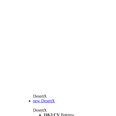
DesertX
new
DesertX
DesertX
110,3 CV
Potenza