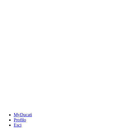
MyDucati
Profilo
Esci