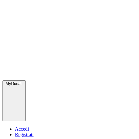
MyDucati
Accedi
Registrati