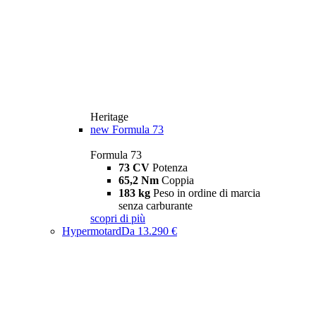
Heritage
new
Formula 73
Formula 73
73 CV
Potenza
65,2 Nm
Coppia
183 kg
Peso in ordine di marcia
senza carburante
scopri di più
Hypermotard
Da 13.290 €