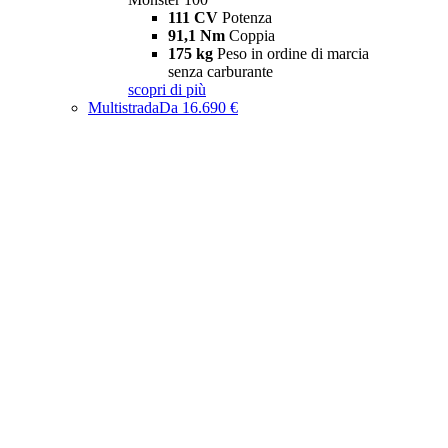
111 CV
Potenza
91,1 Nm
Coppia
175 kg
Peso in ordine di marcia
senza carburante
scopri di più
Multistrada
Da 16.690 €