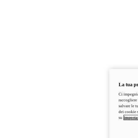
La tua pr
Ci impegnia
raccogliere 
salvare le t
dei cookie s
su
imposta