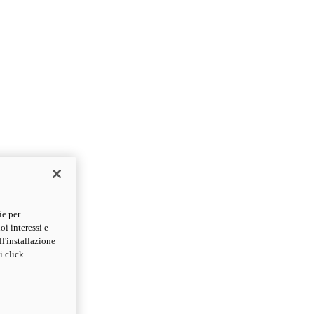
ie per
oi interessi e
ll'installazione
i click