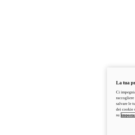
La tua pr
Ci impegnia
raccogliere 
salvare le t
dei cookie s
su
imposta