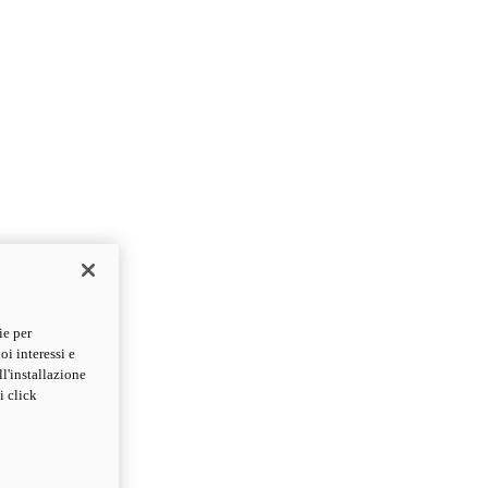
ie per
oi interessi e
ll'installazione
i click