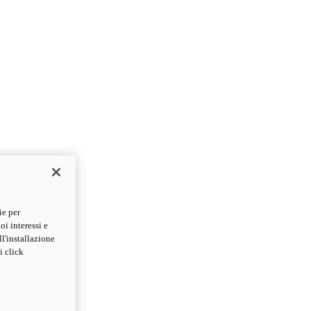
ie per
oi interessi e
ll'installazione
i click