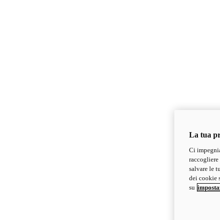
La tua pr
Ci impegnia
raccogliere 
salvare le t
dei cookie s
su
imposta