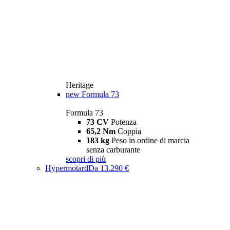
Heritage
new
Formula 73
Formula 73
73 CV
Potenza
65,2 Nm
Coppia
183 kg
Peso in ordine di marcia
senza carburante
scopri di più
Hypermotard
Da 13.290 €