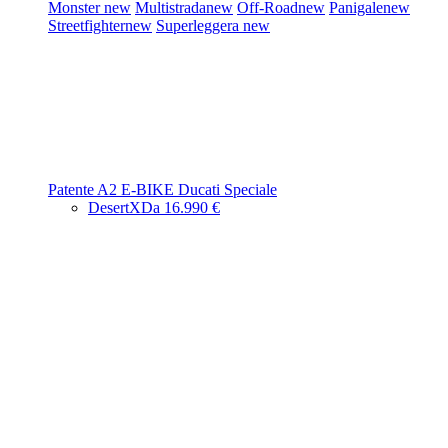
Monster
new
Multistrada
new
Off-Road
new
Panigale
new
Streetfighter
new
Superleggera
new
Patente A2
E-BIKE
Ducati Speciale
DesertX
Da 16.990 €