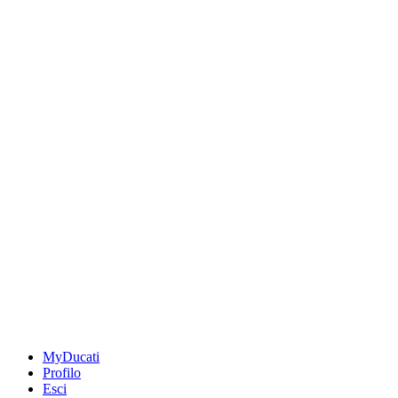
MyDucati
Profilo
Esci