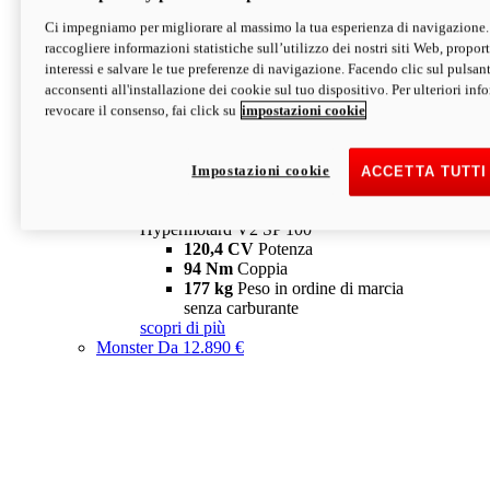
Ci impegniamo per migliorare al massimo la tua esperienza di navigazione.
Hypermotard V2 SP
raccogliere informazioni statistiche sull’utilizzo dei nostri siti Web, proporti
120,4 CV
Potenza
interessi e salvare le tue preferenze di navigazione. Facendo clic sul pulsant
94 Nm
Coppia
acconsenti all'installazione dei cookie sul tuo dispositivo. Per ulteriori in
177 kg
Peso in ordine di marcia
revocare il consenso, fai click su
impostazioni cookie
senza carburante
A partire da 19.890 €
Depotenziata 35 kW: 18.890 €
i
configura
scopri di più
Impostazioni cookie
ACCETTA TUTTI
new
V2 SP 100
Hypermotard V2 SP 100
120,4 CV
Potenza
94 Nm
Coppia
177 kg
Peso in ordine di marcia
senza carburante
scopri di più
Monster
Da 12.890 €