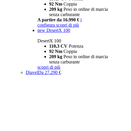
92 Nm
Coppia
209 kg
Peso in ordine di marcia
senza carburante
A partire da 16.990 €
i
configura
scopri di più
new
DesertX 100
DesertX 100
110,3 CV
Potenza
92 Nm
Coppia
209 kg
Peso in ordine di marcia
senza carburante
scopri di più
Diavel
Da 27.290 €