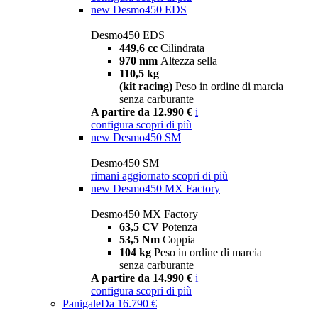
new
Desmo450 EDS
Desmo450 EDS
449,6 cc
Cilindrata
970 mm
Altezza sella
110,5 kg
(kit racing)
Peso in ordine di marcia
senza carburante
A partire da 12.990 €
i
configura
scopri di più
new
Desmo450 SM
Desmo450 SM
rimani aggiornato
scopri di più
new
Desmo450 MX Factory
Desmo450 MX Factory
63,5 CV
Potenza
53,5 Nm
Coppia
104 kg
Peso in ordine di marcia
senza carburante
A partire da 14.990 €
i
configura
scopri di più
Panigale
Da 16.790 €