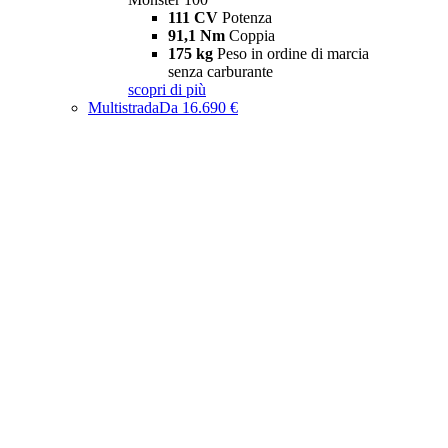
111 CV
Potenza
91,1 Nm
Coppia
175 kg
Peso in ordine di marcia
senza carburante
scopri di più
Multistrada
Da 16.690 €