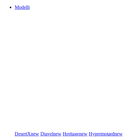
Modelli
DesertX
new
Diavel
new
Heritage
new
Hypermotard
new