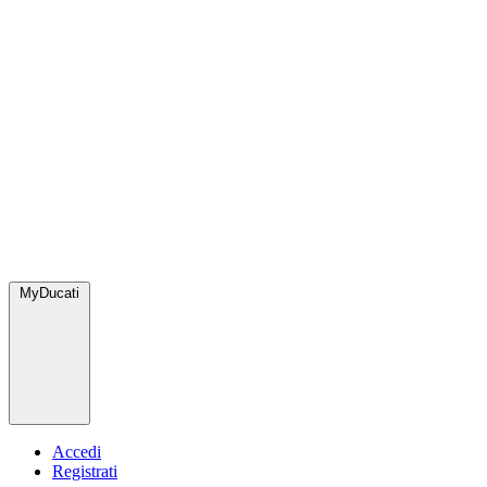
MyDucati
Accedi
Registrati