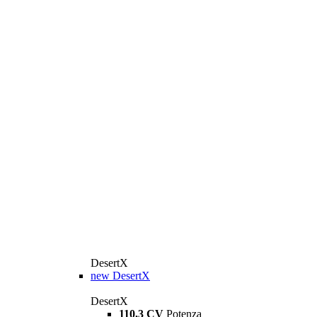
DesertX
new
DesertX
DesertX
110,3 CV
Potenza