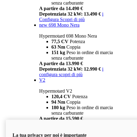
senza carburante
A partire da 14.490 €
Depotenziata 32 kW: 13.490 €
i
Configura
Scopri di più
new
698 Mono Nera
Hypermotard 698 Mono Nera
77,5 CV
Potenza
63 Nm
Coppia
151 kg
Peso in ordine di marcia
senza carburante
A partire da 13.990 €
Depotenziata 32 kW: 12.990 €
i
configura
scopri di più
V2
Hypermotard V2
120,4 CV
Potenza
94 Nm
Coppia
180 kg
Peso in ordine di marcia
senza carburante
A partire da 15.590 €
Depotenziata 35 kW: 14.590 €
i
configura
scopri di più
La tua privacy per noi è importante
V2 SP