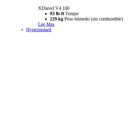
XDiavel V4 100
93 lb-ft
Torque
229 kg
Peso húmedo (sin combustible)
Lee Mas
Hypermotard