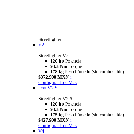
Streetfighter
V2
Streetfighter V2
120 hp
Potencia
93.3 Nm
Torque
178 kg
Peso húmedo (sin combustible)
$372,900 MXN
i
Configurar
Lee Mas
new
V2 S
Streetfighter V2 S
120 hp
Potencia
93.3 Nm
Torque
175 kg
Peso húmedo (sin combustible)
$427,900 MXN
i
Configurar
Lee Mas
V4