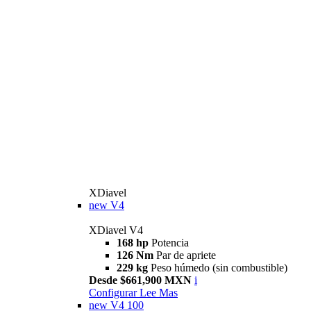
XDiavel
new
V4
XDiavel V4
168 hp
Potencia
126 Nm
Par de apriete
229 kg
Peso húmedo (sin combustible)
Desde $661,900 MXN
i
Configurar
Lee Mas
new
V4 100