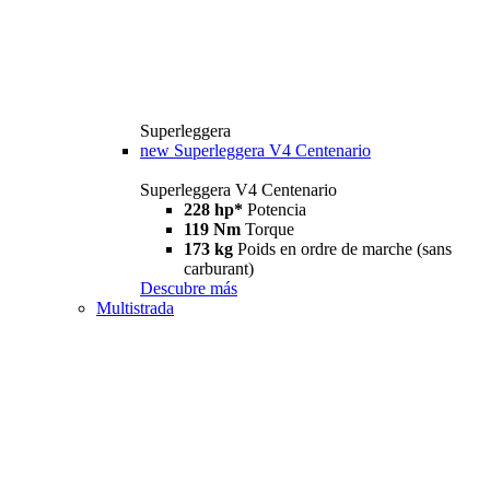
Superleggera
new
Superleggera V4 Centenario
Superleggera V4 Centenario
228 hp*
Potencia
119 Nm
Torque
173 kg
Poids en ordre de marche (sans
carburant)
Descubre más
Multistrada