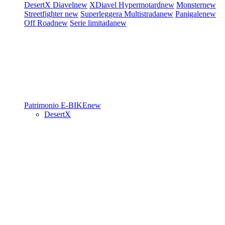
DesertX
Diavel
new
XDiavel
Hypermotard
new
Monster
new
Streetfighter
new
Superleggera
Multistrada
new
Panigale
new
Off Road
new
Serie limitada
new
Patrimonio
E-BIKE
new
DesertX