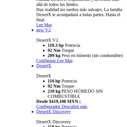
allá de todos los límites.
Haz realidad tus sueños más salvajes. La familia
DesertX te acompañará a todas partes. Hasta el
final.
Lee Mas
new
V2
DesertX V2
110.3 hp
Potencia
92 Nm
Torque
209 kg
Peso en húmedo (sin combustible)
Configurar
Lee Mas
DesertX
DesertX
110 hp
Potencia
92 Nm
Torque
210 kg
PESO HÚMEDO SIN
COMBUSTIBLE
Desde $419,100 MXN
i
Configurador
Descubrir más
DesertX Discovery
DesertX Discovery
110 hp
Potencia