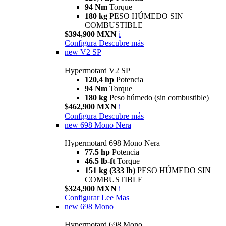
94 Nm
Torque
180 kg
PESO HÚMEDO SIN
COMBUSTIBLE
$394,900 MXN
i
Configura
Descubre más
new
V2 SP
Hypermotard V2 SP
120,4 hp
Potencia
94 Nm
Torque
180 kg
Peso húmedo (sin combustible)
$462,900 MXN
i
Configura
Descubre más
new
698 Mono Nera
Hypermotard 698 Mono Nera
77.5 hp
Potencia
46.5 lb-ft
Torque
151 kg (333 lb)
PESO HÚMEDO SIN
COMBUSTIBLE
$324,900 MXN
i
Configurar
Lee Mas
new
698 Mono
Hypermotard 698 Mono