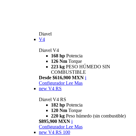
Diavel
V4
Diavel V4
168 hp
Potencia
126 Nm
Torque
223 kg
PESO HÚMEDO SIN
COMBUSTIBLE
Desde $616,900 MXN
i
Configurador
Lee Mas
new
V4 RS
Diavel V4 RS
182 hp
Potencia
120 Nm
Torque
220 kg
Peso húmedo (sin combustible)
$895,900 MXN
i
Configurador
Lee Mas
new
V4 RS 100