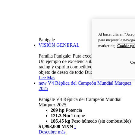
Al hacer clic en “Acep
Panigale
para mejorar la navega
VISIÓN GENERAL
marketing.
Cookie po
Familia Panigale: Pura excelencia italiana.
Un ejemplo de excelencia italiana, con ADN
Co
racing y espíritu competitivo: la Panigale es el
objeto de deseo de todo Ducatista.
Lee Mas
new
V4 Réplica del Campeón Mundial Márquez
2025
Panigale V4 Réplica del Campeón Mundial
Márquez 2025
209 hp
Potencia
121.3 Nm
Torque
186.45 kg
Peso húmedo (sin combustible)
$1,993,000 MXN
i
Descubre más