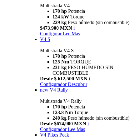
Multistrada V4
170 hp
Potencia
124 kW
Torque
229 kg
Peso húmedo (sin combustible)
$473,900 MXN
i
Configurar
Lee Mas
V4 S
Multistrada V4 S
170 hp
Potencia
125 Nm
TORQUE
231 kg
PESO HÚMEDO SIN
COMBUSTIBLE
Desde $ 612,500 MXN
i
Configurador
Descubrir
new
V4 Rally
Multistrada V4 Rally
170 hp
Potencia
123.8 Nm
Torque
240 kg
Peso húmedo (sin combustible)
Desde $674,900 MXN
i
Configurador
Lee Mas
V4 Pikes Peak