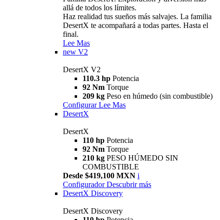
allá de todos los límites.
Haz realidad tus sueños más salvajes. La familia
DesertX te acompañará a todas partes. Hasta el
final.
Lee Mas
new
V2
DesertX V2
110.3 hp
Potencia
92 Nm
Torque
209 kg
Peso en húmedo (sin combustible)
Configurar
Lee Mas
DesertX
DesertX
110 hp
Potencia
92 Nm
Torque
210 kg
PESO HÚMEDO SIN
COMBUSTIBLE
Desde $419,100 MXN
i
Configurador
Descubrir más
DesertX Discovery
DesertX Discovery
110 hp
Potencia