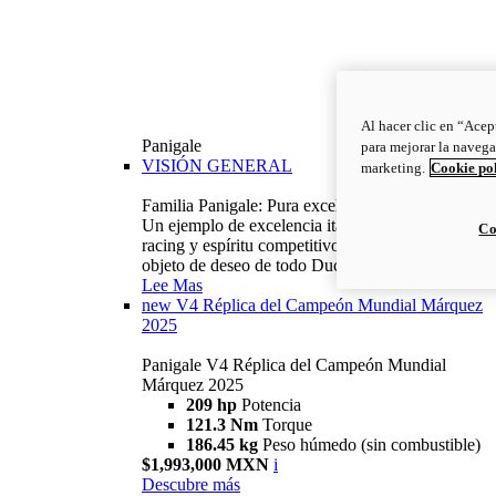
Al hacer clic en “Acep
Panigale
para mejorar la navega
VISIÓN GENERAL
marketing.
Cookie po
Familia Panigale: Pura excelencia italiana.
Un ejemplo de excelencia italiana, con ADN
Co
racing y espíritu competitivo: la Panigale es el
objeto de deseo de todo Ducatista.
Lee Mas
new
V4 Réplica del Campeón Mundial Márquez
2025
Panigale V4 Réplica del Campeón Mundial
Márquez 2025
209 hp
Potencia
121.3 Nm
Torque
186.45 kg
Peso húmedo (sin combustible)
$1,993,000 MXN
i
Descubre más