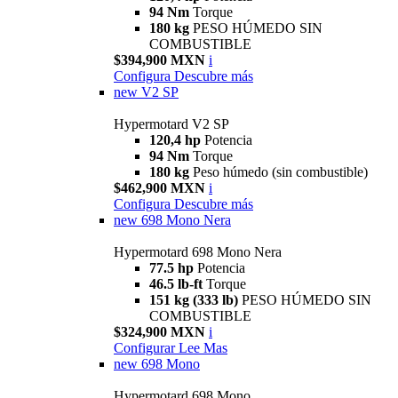
94 Nm
Torque
180 kg
PESO HÚMEDO SIN
COMBUSTIBLE
$394,900 MXN
i
Configura
Descubre más
new
V2 SP
Hypermotard V2 SP
120,4 hp
Potencia
94 Nm
Torque
180 kg
Peso húmedo (sin combustible)
$462,900 MXN
i
Configura
Descubre más
new
698 Mono Nera
Hypermotard 698 Mono Nera
77.5 hp
Potencia
46.5 lb-ft
Torque
151 kg (333 lb)
PESO HÚMEDO SIN
COMBUSTIBLE
$324,900 MXN
i
Configurar
Lee Mas
new
698 Mono
Hypermotard 698 Mono