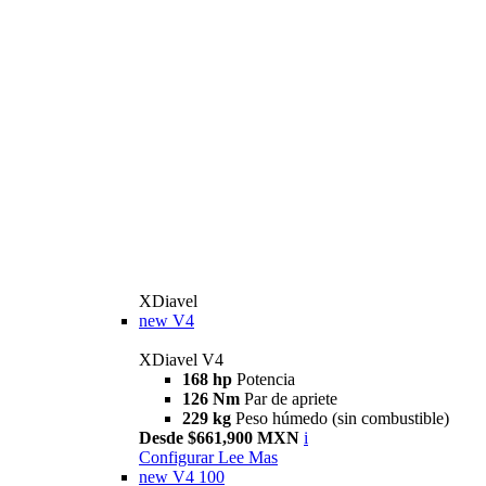
XDiavel
new
V4
XDiavel V4
168 hp
Potencia
126 Nm
Par de apriete
229 kg
Peso húmedo (sin combustible)
Desde $661,900 MXN
i
Configurar
Lee Mas
new
V4 100