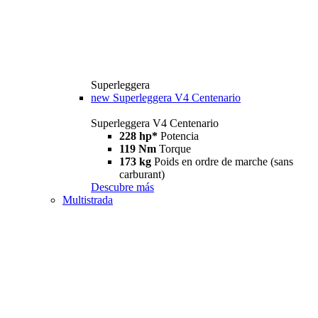
Superleggera
new
Superleggera V4 Centenario
Superleggera V4 Centenario
228 hp*
Potencia
119 Nm
Torque
173 kg
Poids en ordre de marche (sans
carburant)
Descubre más
Multistrada