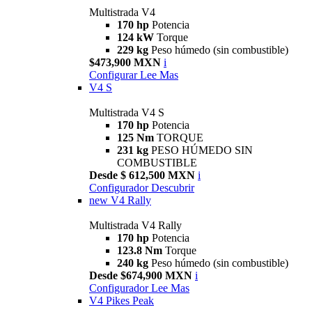
Multistrada V4
170 hp
Potencia
124 kW
Torque
229 kg
Peso húmedo (sin combustible)
$473,900 MXN
i
Configurar
Lee Mas
V4 S
Multistrada V4 S
170 hp
Potencia
125 Nm
TORQUE
231 kg
PESO HÚMEDO SIN
COMBUSTIBLE
Desde $ 612,500 MXN
i
Configurador
Descubrir
new
V4 Rally
Multistrada V4 Rally
170 hp
Potencia
123.8 Nm
Torque
240 kg
Peso húmedo (sin combustible)
Desde $674,900 MXN
i
Configurador
Lee Mas
V4 Pikes Peak