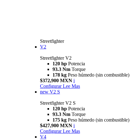
Streetfighter
V2
Streetfighter V2
120 hp
Potencia
93.3 Nm
Torque
178 kg
Peso húmedo (sin combustible)
$372,900 MXN
i
Configurar
Lee Mas
new
V2 S
Streetfighter V2 S
120 hp
Potencia
93.3 Nm
Torque
175 kg
Peso húmedo (sin combustible)
$427,900 MXN
i
Configurar
Lee Mas
V4