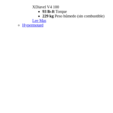
XDiavel V4 100
93 lb-ft
Torque
229 kg
Peso húmedo (sin combustible)
Lee Mas
Hypermotard