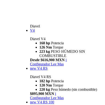
Diavel
V4
Diavel V4
168 hp
Potencia
126 Nm
Torque
223 kg
PESO HÚMEDO SIN
COMBUSTIBLE
Desde $616,900 MXN
i
Configurador
Lee Mas
new
V4 RS
Diavel V4 RS
182 hp
Potencia
120 Nm
Torque
220 kg
Peso húmedo (sin combustible)
$895,900 MXN
i
Configurador
Lee Mas
new
V4 RS 100