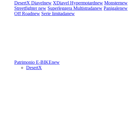
DesertX
Diavel
new
XDiavel
Hypermotard
new
Monster
new
Streetfighter
new
Superleggera
Multistrada
new
Panigale
new
Off Road
new
Serie limitada
new
Patrimonio
E-BIKE
new
DesertX