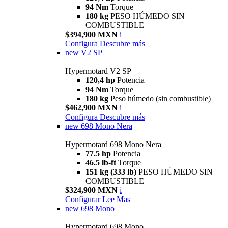
94 Nm
Torque
180 kg
PESO HÚMEDO SIN
COMBUSTIBLE
$394,900 MXN
i
Configura
Descubre más
new
V2 SP
Hypermotard V2 SP
120,4 hp
Potencia
94 Nm
Torque
180 kg
Peso húmedo (sin combustible)
$462,900 MXN
i
Configura
Descubre más
new
698 Mono Nera
Hypermotard 698 Mono Nera
77.5 hp
Potencia
46.5 lb-ft
Torque
151 kg (333 lb)
PESO HÚMEDO SIN
COMBUSTIBLE
$324,900 MXN
i
Configurar
Lee Mas
new
698 Mono
Hypermotard 698 Mono