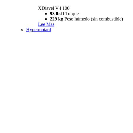
XDiavel V4 100
93 lb-ft
Torque
229 kg
Peso húmedo (sin combustible)
Lee Mas
Hypermotard