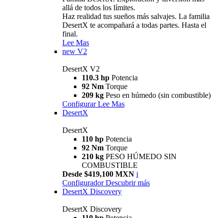
allá de todos los límites.
Haz realidad tus sueños más salvajes. La familia
DesertX te acompañará a todas partes. Hasta el
final.
Lee Mas
new
V2
DesertX V2
110.3 hp
Potencia
92 Nm
Torque
209 kg
Peso en húmedo (sin combustible)
Configurar
Lee Mas
DesertX
DesertX
110 hp
Potencia
92 Nm
Torque
210 kg
PESO HÚMEDO SIN
COMBUSTIBLE
Desde $419,100 MXN
i
Configurador
Descubrir más
DesertX Discovery
DesertX Discovery
110 hp
Potencia