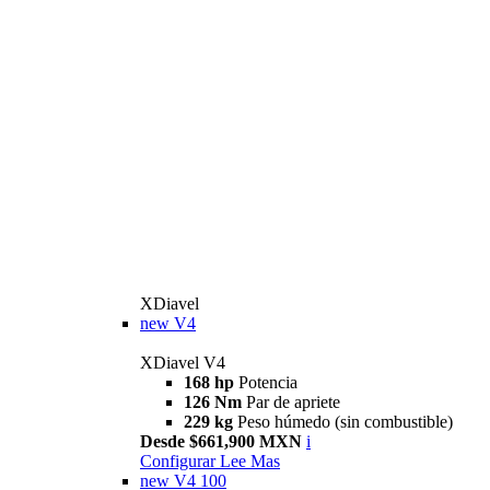
XDiavel
new
V4
XDiavel V4
168 hp
Potencia
126 Nm
Par de apriete
229 kg
Peso húmedo (sin combustible)
Desde $661,900 MXN
i
Configurar
Lee Mas
new
V4 100