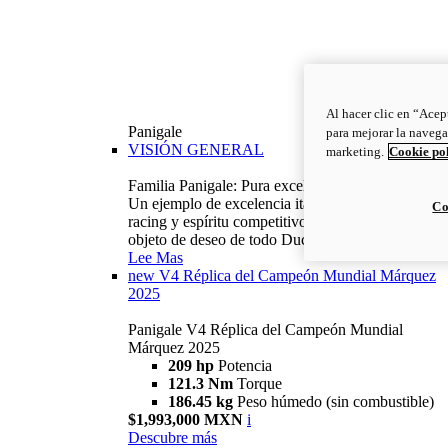
Al hacer clic en “Acep
Panigale
para mejorar la navega
VISIÓN GENERAL
marketing.
Cookie po
Familia Panigale: Pura excelencia italiana.
Un ejemplo de excelencia italiana, con ADN
Co
racing y espíritu competitivo: la Panigale es el
objeto de deseo de todo Ducatista.
Lee Mas
new
V4 Réplica del Campeón Mundial Márquez
2025
Panigale V4 Réplica del Campeón Mundial
Márquez 2025
209 hp
Potencia
121.3 Nm
Torque
186.45 kg
Peso húmedo (sin combustible)
$1,993,000 MXN
i
Descubre más