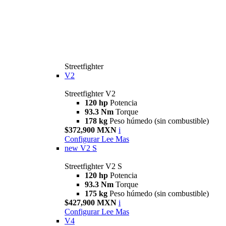
Streetfighter
V2
Streetfighter V2
120 hp
Potencia
93.3 Nm
Torque
178 kg
Peso húmedo (sin combustible)
$372,900 MXN
i
Configurar
Lee Mas
new
V2 S
Streetfighter V2 S
120 hp
Potencia
93.3 Nm
Torque
175 kg
Peso húmedo (sin combustible)
$427,900 MXN
i
Configurar
Lee Mas
V4