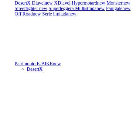
DesertX
Diavel
new
XDiavel
Hypermotard
new
Monster
new
Streetfighter
new
Superleggera
Multistrada
new
Panigale
new
Off Road
new
Serie limitada
new
Patrimonio
E-BIKE
new
DesertX