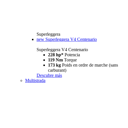
Superleggera
new
Superleggera V4 Centenario
Superleggera V4 Centenario
228 hp*
Potencia
119 Nm
Torque
173 kg
Poids en ordre de marche (sans
carburant)
Descubre más
Multistrada