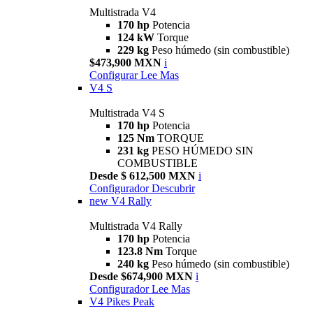
Multistrada V4
170 hp
Potencia
124 kW
Torque
229 kg
Peso húmedo (sin combustible)
$473,900 MXN
i
Configurar
Lee Mas
V4 S
Multistrada V4 S
170 hp
Potencia
125 Nm
TORQUE
231 kg
PESO HÚMEDO SIN
COMBUSTIBLE
Desde $ 612,500 MXN
i
Configurador
Descubrir
new
V4 Rally
Multistrada V4 Rally
170 hp
Potencia
123.8 Nm
Torque
240 kg
Peso húmedo (sin combustible)
Desde $674,900 MXN
i
Configurador
Lee Mas
V4 Pikes Peak