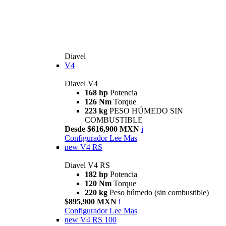
Diavel
V4
Diavel V4
168 hp
Potencia
126 Nm
Torque
223 kg
PESO HÚMEDO SIN
COMBUSTIBLE
Desde $616,900 MXN
i
Configurador
Lee Mas
new
V4 RS
Diavel V4 RS
182 hp
Potencia
120 Nm
Torque
220 kg
Peso húmedo (sin combustible)
$895,900 MXN
i
Configurador
Lee Mas
new
V4 RS 100