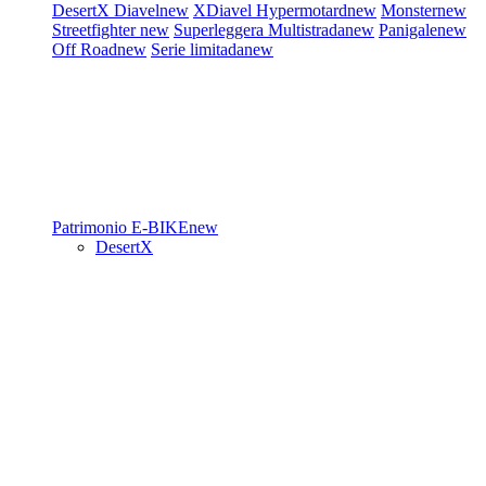
DesertX
Diavel
new
XDiavel
Hypermotard
new
Monster
new
Streetfighter
new
Superleggera
Multistrada
new
Panigale
new
Off Road
new
Serie limitada
new
Patrimonio
E-BIKE
new
DesertX