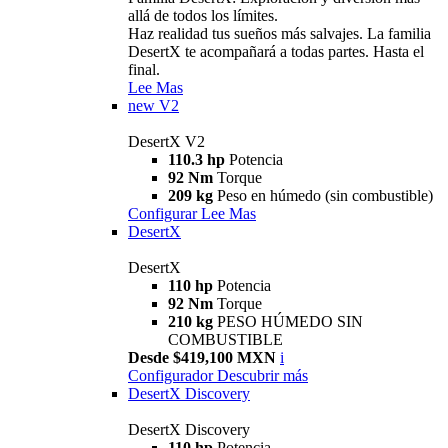
allá de todos los límites.
Haz realidad tus sueños más salvajes. La familia
DesertX te acompañará a todas partes. Hasta el
final.
Lee Mas
new
V2
DesertX V2
110.3 hp
Potencia
92 Nm
Torque
209 kg
Peso en húmedo (sin combustible)
Configurar
Lee Mas
DesertX
DesertX
110 hp
Potencia
92 Nm
Torque
210 kg
PESO HÚMEDO SIN
COMBUSTIBLE
Desde $419,100 MXN
i
Configurador
Descubrir más
DesertX Discovery
DesertX Discovery
110 hp
Potencia