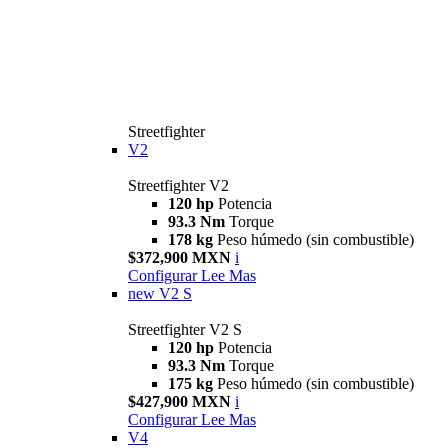
Streetfighter
V2
Streetfighter V2
120 hp
Potencia
93.3 Nm
Torque
178 kg
Peso húmedo (sin combustible)
$372,900 MXN
i
Configurar
Lee Mas
new
V2 S
Streetfighter V2 S
120 hp
Potencia
93.3 Nm
Torque
175 kg
Peso húmedo (sin combustible)
$427,900 MXN
i
Configurar
Lee Mas
V4