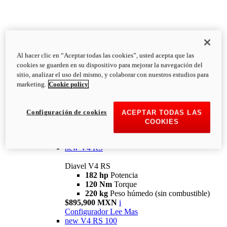
Al hacer clic en “Aceptar todas las cookies”, usted acepta que las
Diavel
cookies se guarden en su dispositivo para mejorar la navegación del
V4
sitio, analizar el uso del mismo, y colaborar con nuestros estudios para
Diavel V4
marketing.
Cookie policy
168 hp
Potencia
126 Nm
Torque
223 kg
PESO HÚMEDO SIN
Configuración de cookies
ACEPTAR TODAS LAS
COMBUSTIBLE
COOKIES
Desde $616,900 MXN
i
Configurador
Lee Mas
new
V4 RS
Diavel V4 RS
182 hp
Potencia
120 Nm
Torque
220 kg
Peso húmedo (sin combustible)
$895,900 MXN
i
Configurador
Lee Mas
new
V4 RS 100