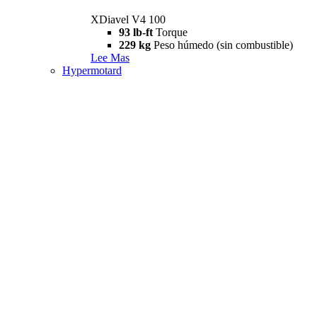
XDiavel V4 100
93 lb-ft
Torque
229 kg
Peso húmedo (sin combustible)
Lee Mas
Hypermotard