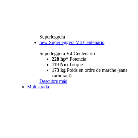
Superleggera
new
Superleggera V4 Centenario
Superleggera V4 Centenario
228 hp*
Potencia
119 Nm
Torque
173 kg
Poids en ordre de marche (sans
carburant)
Descubre más
Multistrada