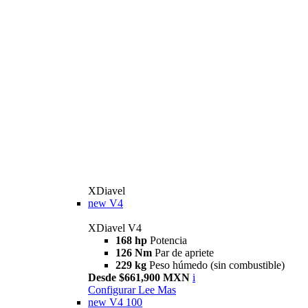
XDiavel
new
V4
XDiavel V4
168 hp
Potencia
126 Nm
Par de apriete
229 kg
Peso húmedo (sin combustible)
Desde $661,900 MXN
i
Configurar
Lee Mas
new
V4 100