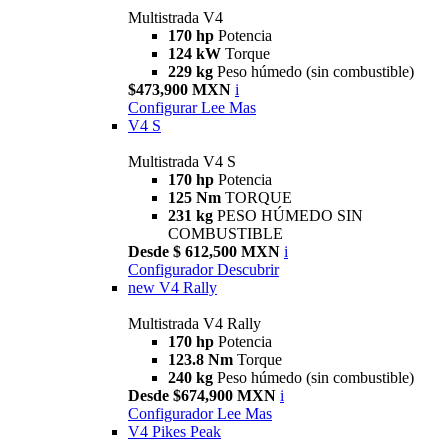
Multistrada V4
170 hp
Potencia
124 kW
Torque
229 kg
Peso húmedo (sin combustible)
$473,900 MXN
i
Configurar
Lee Mas
V4 S
Multistrada V4 S
170 hp
Potencia
125 Nm
TORQUE
231 kg
PESO HÚMEDO SIN
COMBUSTIBLE
Desde $ 612,500 MXN
i
Configurador
Descubrir
new
V4 Rally
Multistrada V4 Rally
170 hp
Potencia
123.8 Nm
Torque
240 kg
Peso húmedo (sin combustible)
Desde $674,900 MXN
i
Configurador
Lee Mas
V4 Pikes Peak