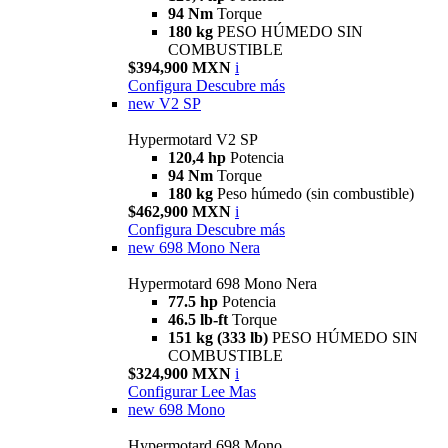
94 Nm
Torque
180 kg
PESO HÚMEDO SIN
COMBUSTIBLE
$394,900 MXN
i
Configura
Descubre más
new
V2 SP
Hypermotard V2 SP
120,4 hp
Potencia
94 Nm
Torque
180 kg
Peso húmedo (sin combustible)
$462,900 MXN
i
Configura
Descubre más
new
698 Mono Nera
Hypermotard 698 Mono Nera
77.5 hp
Potencia
46.5 lb-ft
Torque
151 kg (333 lb)
PESO HÚMEDO SIN
COMBUSTIBLE
$324,900 MXN
i
Configurar
Lee Mas
new
698 Mono
Hypermotard 698 Mono