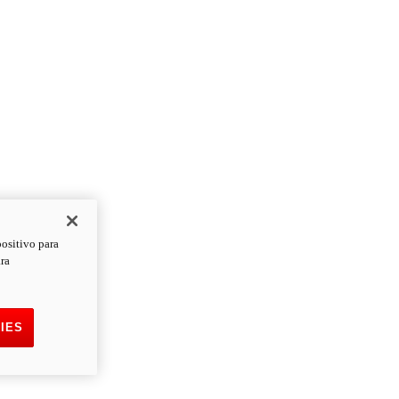
positivo para
ara
IES