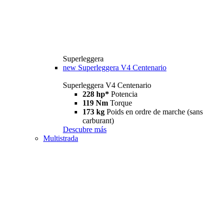
Superleggera
new
Superleggera V4 Centenario
Superleggera V4 Centenario
228 hp*
Potencia
119 Nm
Torque
173 kg
Poids en ordre de marche (sans
carburant)
Descubre más
Multistrada