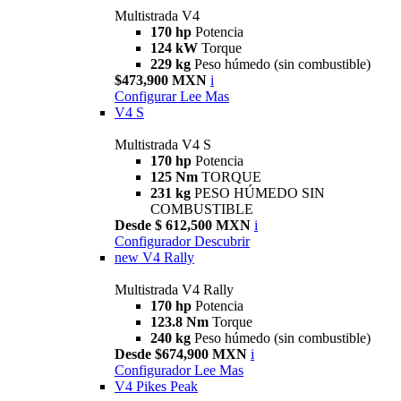
Multistrada V4
170 hp
Potencia
124 kW
Torque
229 kg
Peso húmedo (sin combustible)
$473,900 MXN
i
Configurar
Lee Mas
V4 S
Multistrada V4 S
170 hp
Potencia
125 Nm
TORQUE
231 kg
PESO HÚMEDO SIN
COMBUSTIBLE
Desde $ 612,500 MXN
i
Configurador
Descubrir
new
V4 Rally
Multistrada V4 Rally
170 hp
Potencia
123.8 Nm
Torque
240 kg
Peso húmedo (sin combustible)
Desde $674,900 MXN
i
Configurador
Lee Mas
V4 Pikes Peak