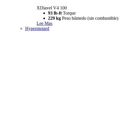
XDiavel V4 100
93 lb-ft
Torque
229 kg
Peso húmedo (sin combustible)
Lee Mas
Hypermotard