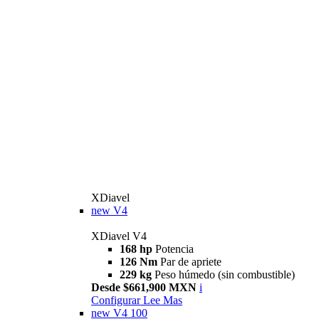
XDiavel
new
V4
XDiavel V4
168 hp
Potencia
126 Nm
Par de apriete
229 kg
Peso húmedo (sin combustible)
Desde $661,900 MXN
i
Configurar
Lee Mas
new
V4 100