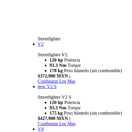
Streetfighter
V2
Streetfighter V2
120 hp
Potencia
93.3 Nm
Torque
178 kg
Peso húmedo (sin combustible)
$372,900 MXN
i
Configurar
Lee Mas
new
V2 S
Streetfighter V2 S
120 hp
Potencia
93.3 Nm
Torque
175 kg
Peso húmedo (sin combustible)
$427,900 MXN
i
Configurar
Lee Mas
V4