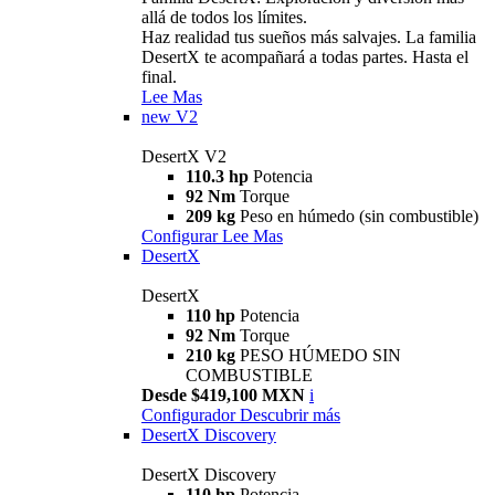
allá de todos los límites.
Haz realidad tus sueños más salvajes. La familia
DesertX te acompañará a todas partes. Hasta el
final.
Lee Mas
new
V2
DesertX V2
110.3 hp
Potencia
92 Nm
Torque
209 kg
Peso en húmedo (sin combustible)
Configurar
Lee Mas
DesertX
DesertX
110 hp
Potencia
92 Nm
Torque
210 kg
PESO HÚMEDO SIN
COMBUSTIBLE
Desde $419,100 MXN
i
Configurador
Descubrir más
DesertX Discovery
DesertX Discovery
110 hp
Potencia