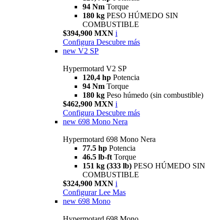
94 Nm
Torque
180 kg
PESO HÚMEDO SIN
COMBUSTIBLE
$394,900 MXN
i
Configura
Descubre más
new
V2 SP
Hypermotard V2 SP
120,4 hp
Potencia
94 Nm
Torque
180 kg
Peso húmedo (sin combustible)
$462,900 MXN
i
Configura
Descubre más
new
698 Mono Nera
Hypermotard 698 Mono Nera
77.5 hp
Potencia
46.5 lb-ft
Torque
151 kg (333 lb)
PESO HÚMEDO SIN
COMBUSTIBLE
$324,900 MXN
i
Configurar
Lee Mas
new
698 Mono
Hypermotard 698 Mono