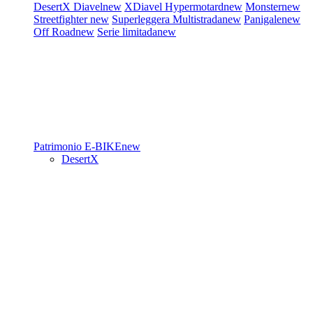
DesertX
Diavel
new
XDiavel
Hypermotard
new
Monster
new
Streetfighter
new
Superleggera
Multistrada
new
Panigale
new
Off Road
new
Serie limitada
new
Patrimonio
E-BIKE
new
DesertX