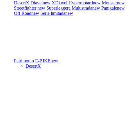
DesertX
Diavel
new
XDiavel
Hypermotard
new
Monster
new
Streetfighter
new
Superleggera
Multistrada
new
Panigale
new
Off Road
new
Serie limitada
new
Patrimonio
E-BIKE
new
DesertX