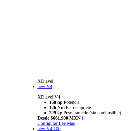
XDiavel
new
V4
XDiavel V4
168 hp
Potencia
126 Nm
Par de apriete
229 kg
Peso húmedo (sin combustible)
Desde $661,900 MXN
i
Configurar
Lee Mas
new
V4 100