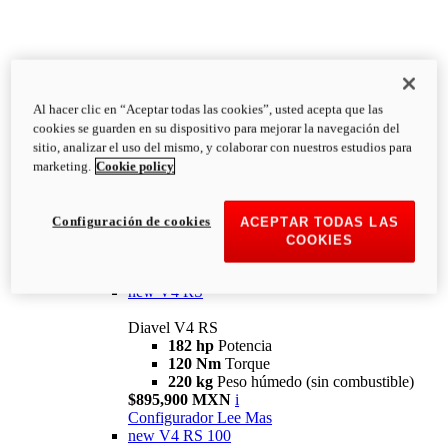
Al hacer clic en “Aceptar todas las cookies”, usted acepta que las
Diavel
cookies se guarden en su dispositivo para mejorar la navegación del
V4
sitio, analizar el uso del mismo, y colaborar con nuestros estudios para
Diavel V4
marketing.
Cookie policy
168 hp
Potencia
126 Nm
Torque
223 kg
PESO HÚMEDO SIN
Configuración de cookies
ACEPTAR TODAS LAS
COMBUSTIBLE
COOKIES
Desde $616,900 MXN
i
Configurador
Lee Mas
new
V4 RS
Diavel V4 RS
182 hp
Potencia
120 Nm
Torque
220 kg
Peso húmedo (sin combustible)
$895,900 MXN
i
Configurador
Lee Mas
new
V4 RS 100