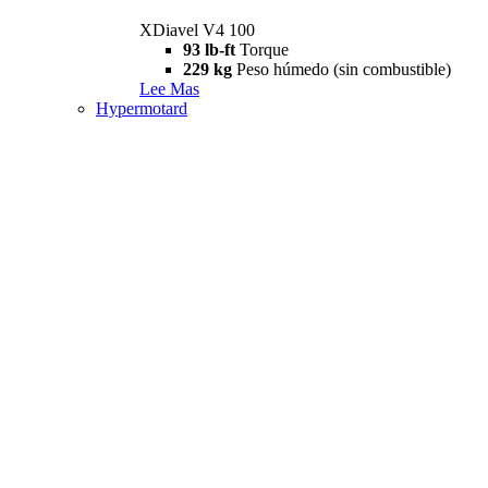
XDiavel V4 100
93 lb-ft
Torque
229 kg
Peso húmedo (sin combustible)
Lee Mas
Hypermotard