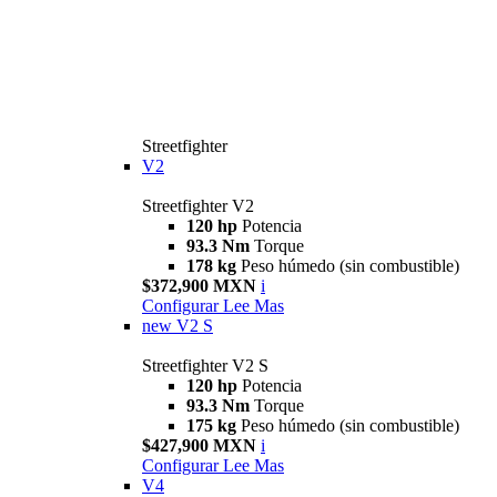
Streetfighter
V2
Streetfighter V2
120 hp
Potencia
93.3 Nm
Torque
178 kg
Peso húmedo (sin combustible)
$372,900 MXN
i
Configurar
Lee Mas
new
V2 S
Streetfighter V2 S
120 hp
Potencia
93.3 Nm
Torque
175 kg
Peso húmedo (sin combustible)
$427,900 MXN
i
Configurar
Lee Mas
V4