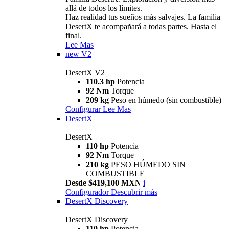
allá de todos los límites.
Haz realidad tus sueños más salvajes. La familia
DesertX te acompañará a todas partes. Hasta el
final.
Lee Mas
new
V2
DesertX V2
110.3 hp
Potencia
92 Nm
Torque
209 kg
Peso en húmedo (sin combustible)
Configurar
Lee Mas
DesertX
DesertX
110 hp
Potencia
92 Nm
Torque
210 kg
PESO HÚMEDO SIN
COMBUSTIBLE
Desde $419,100 MXN
i
Configurador
Descubrir más
DesertX Discovery
DesertX Discovery
110 hp
Potencia