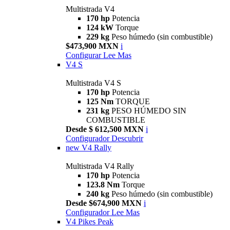
Multistrada V4
170 hp
Potencia
124 kW
Torque
229 kg
Peso húmedo (sin combustible)
$473,900 MXN
i
Configurar
Lee Mas
V4 S
Multistrada V4 S
170 hp
Potencia
125 Nm
TORQUE
231 kg
PESO HÚMEDO SIN
COMBUSTIBLE
Desde $ 612,500 MXN
i
Configurador
Descubrir
new
V4 Rally
Multistrada V4 Rally
170 hp
Potencia
123.8 Nm
Torque
240 kg
Peso húmedo (sin combustible)
Desde $674,900 MXN
i
Configurador
Lee Mas
V4 Pikes Peak