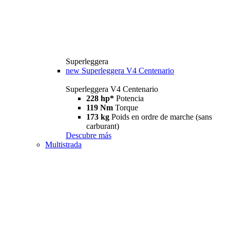
Superleggera
new
Superleggera V4 Centenario
Superleggera V4 Centenario
228 hp*
Potencia
119 Nm
Torque
173 kg
Poids en ordre de marche (sans
carburant)
Descubre más
Multistrada