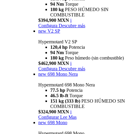
94 Nm
Torque
180 kg
PESO HÚMEDO SIN
COMBUSTIBLE
$394,900 MXN
i
Configura
Descubre más
new
V2 SP
Hypermotard V2 SP
120,4 hp
Potencia
94 Nm
Torque
180 kg
Peso húmedo (sin combustible)
$462,900 MXN
i
Configura
Descubre más
new
698 Mono Nera
Hypermotard 698 Mono Nera
77.5 hp
Potencia
46.5 lb-ft
Torque
151 kg (333 lb)
PESO HÚMEDO SIN
COMBUSTIBLE
$324,900 MXN
i
Configurar
Lee Mas
new
698 Mono
Hypermotard 698 Mono