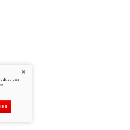
positivo para
ara
IES