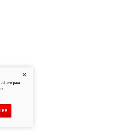
positivo para
ara
IES