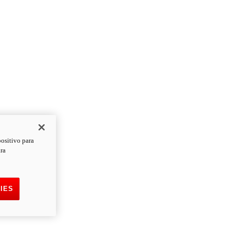
positivo para
ara
IES