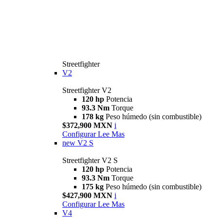
Streetfighter
V2
Streetfighter V2
120 hp
Potencia
93.3 Nm
Torque
178 kg
Peso húmedo (sin combustible)
$372,900 MXN
i
Configurar
Lee Mas
new
V2 S
Streetfighter V2 S
120 hp
Potencia
93.3 Nm
Torque
175 kg
Peso húmedo (sin combustible)
$427,900 MXN
i
Configurar
Lee Mas
V4