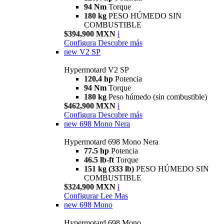
94 Nm
Torque
180 kg
PESO HÚMEDO SIN
COMBUSTIBLE
$394,900 MXN
i
Configura
Descubre más
new
V2 SP
Hypermotard V2 SP
120,4 hp
Potencia
94 Nm
Torque
180 kg
Peso húmedo (sin combustible)
$462,900 MXN
i
Configura
Descubre más
new
698 Mono Nera
Hypermotard 698 Mono Nera
77.5 hp
Potencia
46.5 lb-ft
Torque
151 kg (333 lb)
PESO HÚMEDO SIN
COMBUSTIBLE
$324,900 MXN
i
Configurar
Lee Mas
new
698 Mono
Hypermotard 698 Mono