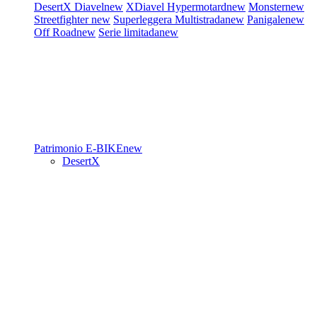
DesertX
Diavel
new
XDiavel
Hypermotard
new
Monster
new
Streetfighter
new
Superleggera
Multistrada
new
Panigale
new
Off Road
new
Serie limitada
new
Patrimonio
E-BIKE
new
DesertX