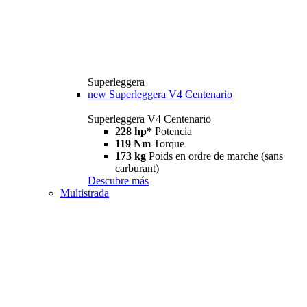
Superleggera
new
Superleggera V4 Centenario
Superleggera V4 Centenario
228 hp*
Potencia
119 Nm
Torque
173 kg
Poids en ordre de marche (sans
carburant)
Descubre más
Multistrada