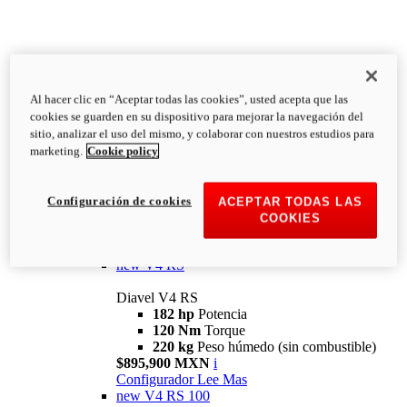
Al hacer clic en “Aceptar todas las cookies”, usted acepta que las
Diavel
cookies se guarden en su dispositivo para mejorar la navegación del
V4
sitio, analizar el uso del mismo, y colaborar con nuestros estudios para
Diavel V4
marketing.
Cookie policy
168 hp
Potencia
126 Nm
Torque
223 kg
PESO HÚMEDO SIN
Configuración de cookies
ACEPTAR TODAS LAS
COMBUSTIBLE
COOKIES
Desde $616,900 MXN
i
Configurador
Lee Mas
new
V4 RS
Diavel V4 RS
182 hp
Potencia
120 Nm
Torque
220 kg
Peso húmedo (sin combustible)
$895,900 MXN
i
Configurador
Lee Mas
new
V4 RS 100