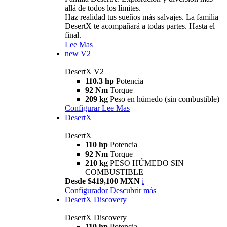
allá de todos los límites.
Haz realidad tus sueños más salvajes. La familia
DesertX te acompañará a todas partes. Hasta el
final.
Lee Mas
new
V2
DesertX V2
110.3 hp
Potencia
92 Nm
Torque
209 kg
Peso en húmedo (sin combustible)
Configurar
Lee Mas
DesertX
DesertX
110 hp
Potencia
92 Nm
Torque
210 kg
PESO HÚMEDO SIN
COMBUSTIBLE
Desde $419,100 MXN
i
Configurador
Descubrir más
DesertX Discovery
DesertX Discovery
110 hp
Potencia