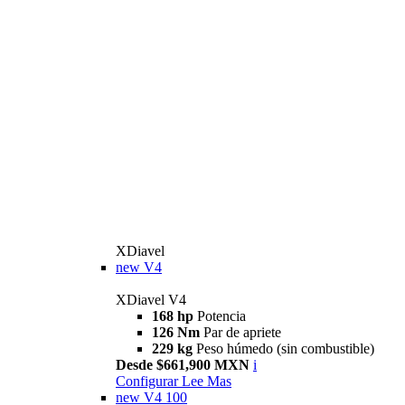
XDiavel
new
V4
XDiavel V4
168 hp
Potencia
126 Nm
Par de apriete
229 kg
Peso húmedo (sin combustible)
Desde $661,900 MXN
i
Configurar
Lee Mas
new
V4 100