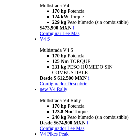
Multistrada V4
170 hp
Potencia
124 kW
Torque
229 kg
Peso húmedo (sin combustible)
$473,900 MXN
i
Configurar
Lee Mas
V4 S
Multistrada V4 S
170 hp
Potencia
125 Nm
TORQUE
231 kg
PESO HÚMEDO SIN
COMBUSTIBLE
Desde $ 612,500 MXN
i
Configurador
Descubrir
new
V4 Rally
Multistrada V4 Rally
170 hp
Potencia
123.8 Nm
Torque
240 kg
Peso húmedo (sin combustible)
Desde $674,900 MXN
i
Configurador
Lee Mas
V4 Pikes Peak