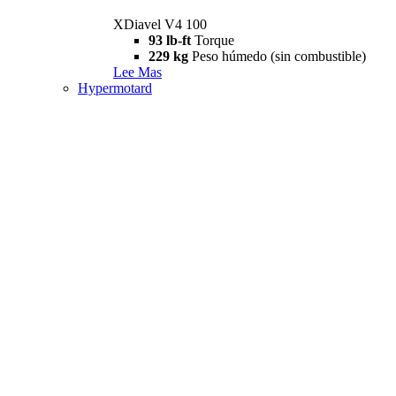
XDiavel V4 100
93 lb-ft
Torque
229 kg
Peso húmedo (sin combustible)
Lee Mas
Hypermotard