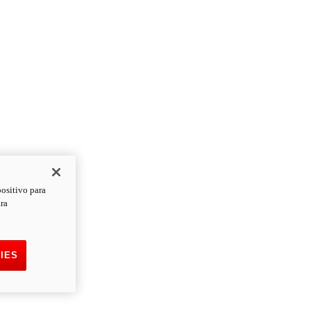
positivo para
ara
IES