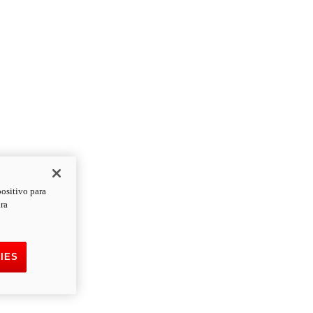
positivo para
ara
IES