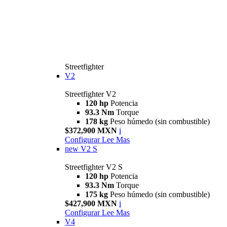
Streetfighter
V2
Streetfighter V2
120 hp
Potencia
93.3 Nm
Torque
178 kg
Peso húmedo (sin combustible)
$372,900 MXN
i
Configurar
Lee Mas
new
V2 S
Streetfighter V2 S
120 hp
Potencia
93.3 Nm
Torque
175 kg
Peso húmedo (sin combustible)
$427,900 MXN
i
Configurar
Lee Mas
V4