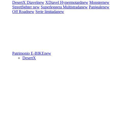
DesertX
Diavel
new
XDiavel
Hypermotard
new
Monster
new
Streetfighter
new
Superleggera
Multistrada
new
Panigale
new
Off Road
new
Serie limitada
new
Patrimonio
E-BIKE
new
DesertX