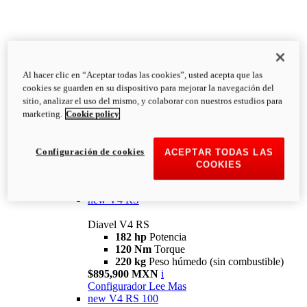
Al hacer clic en “Aceptar todas las cookies”, usted acepta que las
Diavel
cookies se guarden en su dispositivo para mejorar la navegación del
V4
sitio, analizar el uso del mismo, y colaborar con nuestros estudios para
Diavel V4
marketing.
Cookie policy
168 hp
Potencia
126 Nm
Torque
223 kg
PESO HÚMEDO SIN
Configuración de cookies
ACEPTAR TODAS LAS
COMBUSTIBLE
COOKIES
Desde $616,900 MXN
i
Configurador
Lee Mas
new
V4 RS
Diavel V4 RS
182 hp
Potencia
120 Nm
Torque
220 kg
Peso húmedo (sin combustible)
$895,900 MXN
i
Configurador
Lee Mas
new
V4 RS 100