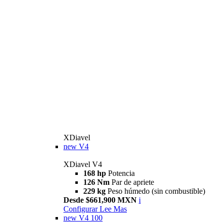
XDiavel
new
V4
XDiavel V4
168 hp
Potencia
126 Nm
Par de apriete
229 kg
Peso húmedo (sin combustible)
Desde $661,900 MXN
i
Configurar
Lee Mas
new
V4 100