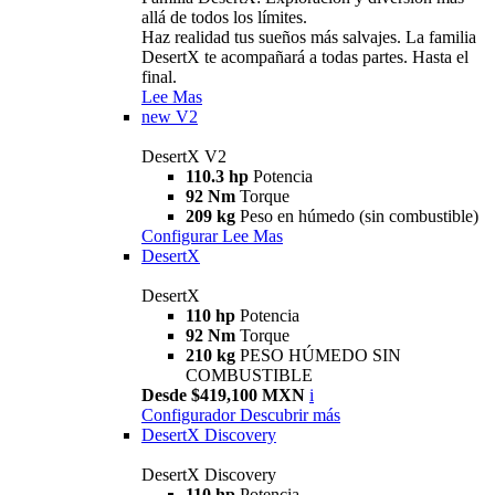
allá de todos los límites.
Haz realidad tus sueños más salvajes. La familia
DesertX te acompañará a todas partes. Hasta el
final.
Lee Mas
new
V2
DesertX V2
110.3 hp
Potencia
92 Nm
Torque
209 kg
Peso en húmedo (sin combustible)
Configurar
Lee Mas
DesertX
DesertX
110 hp
Potencia
92 Nm
Torque
210 kg
PESO HÚMEDO SIN
COMBUSTIBLE
Desde $419,100 MXN
i
Configurador
Descubrir más
DesertX Discovery
DesertX Discovery
110 hp
Potencia