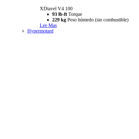
XDiavel V4 100
93 lb-ft
Torque
229 kg
Peso húmedo (sin combustible)
Lee Mas
Hypermotard