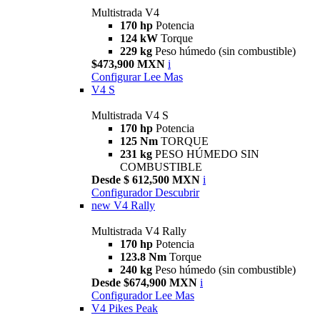
Multistrada V4
170 hp
Potencia
124 kW
Torque
229 kg
Peso húmedo (sin combustible)
$473,900 MXN
i
Configurar
Lee Mas
V4 S
Multistrada V4 S
170 hp
Potencia
125 Nm
TORQUE
231 kg
PESO HÚMEDO SIN
COMBUSTIBLE
Desde $ 612,500 MXN
i
Configurador
Descubrir
new
V4 Rally
Multistrada V4 Rally
170 hp
Potencia
123.8 Nm
Torque
240 kg
Peso húmedo (sin combustible)
Desde $674,900 MXN
i
Configurador
Lee Mas
V4 Pikes Peak