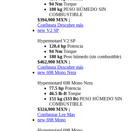
94 Nm
Torque
180 kg
PESO HÚMEDO SIN
COMBUSTIBLE
$394,900 MXN
i
Configura
Descubre más
new
V2 SP
Hypermotard V2 SP
120,4 hp
Potencia
94 Nm
Torque
180 kg
Peso húmedo (sin combustible)
$462,900 MXN
i
Configura
Descubre más
new
698 Mono Nera
Hypermotard 698 Mono Nera
77.5 hp
Potencia
46.5 lb-ft
Torque
151 kg (333 lb)
PESO HÚMEDO SIN
COMBUSTIBLE
$324,900 MXN
i
Configurar
Lee Mas
new
698 Mono
Hypermotard 698 Mono