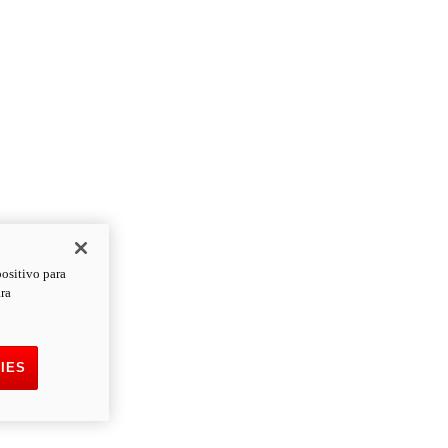
positivo para
ara
IES