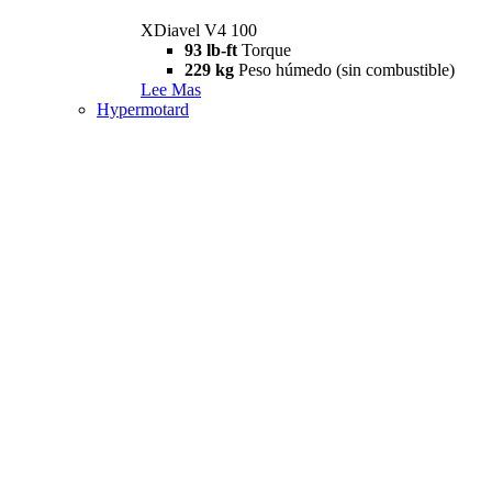
XDiavel V4 100
93 lb-ft
Torque
229 kg
Peso húmedo (sin combustible)
Lee Mas
Hypermotard