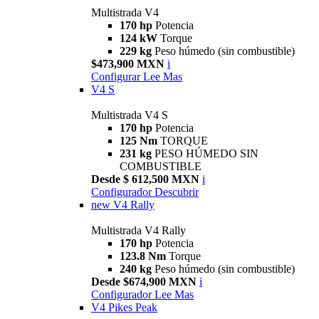
Multistrada V4
170 hp
Potencia
124 kW
Torque
229 kg
Peso húmedo (sin combustible)
$473,900 MXN
i
Configurar
Lee Mas
V4 S
Multistrada V4 S
170 hp
Potencia
125 Nm
TORQUE
231 kg
PESO HÚMEDO SIN
COMBUSTIBLE
Desde $ 612,500 MXN
i
Configurador
Descubrir
new
V4 Rally
Multistrada V4 Rally
170 hp
Potencia
123.8 Nm
Torque
240 kg
Peso húmedo (sin combustible)
Desde $674,900 MXN
i
Configurador
Lee Mas
V4 Pikes Peak