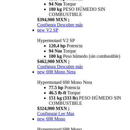
94 Nm
Torque
180 kg
PESO HÚMEDO SIN
COMBUSTIBLE
$394,900 MXN
i
Configura
Descubre más
new
V2 SP
Hypermotard V2 SP
120,4 hp
Potencia
94 Nm
Torque
180 kg
Peso húmedo (sin combustible)
$462,900 MXN
i
Configura
Descubre más
new
698 Mono Nera
Hypermotard 698 Mono Nera
77.5 hp
Potencia
46.5 lb-ft
Torque
151 kg (333 lb)
PESO HÚMEDO SIN
COMBUSTIBLE
$324,900 MXN
i
Configurar
Lee Mas
new
698 Mono
Hypermotard 698 Mono