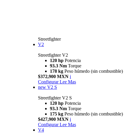
Streetfighter
V2
Streetfighter V2
120 hp
Potencia
93.3 Nm
Torque
178 kg
Peso húmedo (sin combustible)
$372,900 MXN
i
Configurar
Lee Mas
new
V2 S
Streetfighter V2 S
120 hp
Potencia
93.3 Nm
Torque
175 kg
Peso húmedo (sin combustible)
$427,900 MXN
i
Configurar
Lee Mas
V4