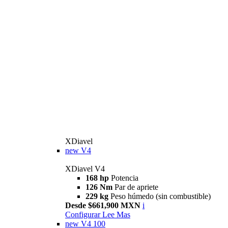
XDiavel
new
V4
XDiavel V4
168 hp
Potencia
126 Nm
Par de apriete
229 kg
Peso húmedo (sin combustible)
Desde $661,900 MXN
i
Configurar
Lee Mas
new
V4 100