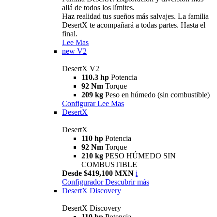
allá de todos los límites.
Haz realidad tus sueños más salvajes. La familia
DesertX te acompañará a todas partes. Hasta el
final.
Lee Mas
new
V2
DesertX V2
110.3 hp
Potencia
92 Nm
Torque
209 kg
Peso en húmedo (sin combustible)
Configurar
Lee Mas
DesertX
DesertX
110 hp
Potencia
92 Nm
Torque
210 kg
PESO HÚMEDO SIN
COMBUSTIBLE
Desde $419,100 MXN
i
Configurador
Descubrir más
DesertX Discovery
DesertX Discovery
110 hp
Potencia