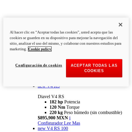
Al hacer clic en “Aceptar todas las cookies”, usted acepta que las
Diavel
cookies se guarden en su dispositivo para mejorar la navegación del
V4
sitio, analizar el uso del mismo, y colaborar con nuestros estudios para
Diavel V4
marketing.
Cookie policy
168 hp
Potencia
126 Nm
Torque
223 kg
PESO HÚMEDO SIN
Configuración de cookies
ACEPTAR TODAS LAS
COMBUSTIBLE
COOKIES
Desde $616,900 MXN
i
Configurador
Lee Mas
new
V4 RS
Diavel V4 RS
182 hp
Potencia
120 Nm
Torque
220 kg
Peso húmedo (sin combustible)
$895,900 MXN
i
Configurador
Lee Mas
new
V4 RS 100