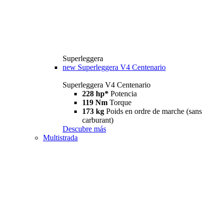
Superleggera
new
Superleggera V4 Centenario
Superleggera V4 Centenario
228 hp*
Potencia
119 Nm
Torque
173 kg
Poids en ordre de marche (sans
carburant)
Descubre más
Multistrada