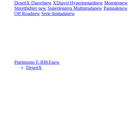
DesertX
Diavel
new
XDiavel
Hypermotard
new
Monster
new
Streetfighter
new
Superleggera
Multistrada
new
Panigale
new
Off Road
new
Serie limitada
new
Patrimonio
E-BIKE
new
DesertX