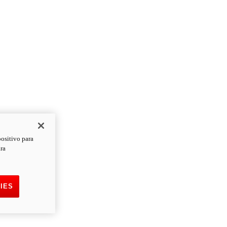
positivo para
ara
IES