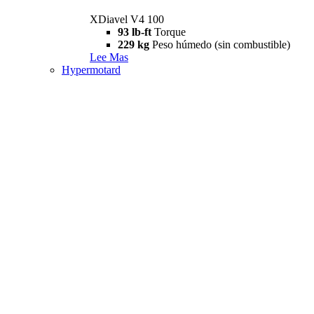
XDiavel V4 100
93 lb-ft
Torque
229 kg
Peso húmedo (sin combustible)
Lee Mas
Hypermotard