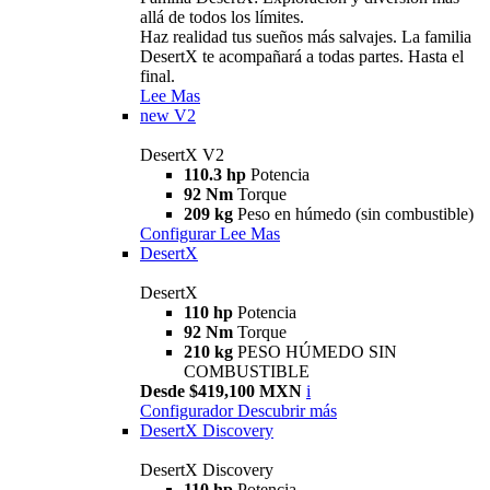
allá de todos los límites.
Haz realidad tus sueños más salvajes. La familia
DesertX te acompañará a todas partes. Hasta el
final.
Lee Mas
new
V2
DesertX V2
110.3 hp
Potencia
92 Nm
Torque
209 kg
Peso en húmedo (sin combustible)
Configurar
Lee Mas
DesertX
DesertX
110 hp
Potencia
92 Nm
Torque
210 kg
PESO HÚMEDO SIN
COMBUSTIBLE
Desde $419,100 MXN
i
Configurador
Descubrir más
DesertX Discovery
DesertX Discovery
110 hp
Potencia