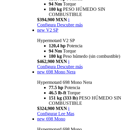
94 Nm
Torque
180 kg
PESO HÚMEDO SIN
COMBUSTIBLE
$394,900 MXN
i
Configura
Descubre más
new
V2 SP
Hypermotard V2 SP
120,4 hp
Potencia
94 Nm
Torque
180 kg
Peso húmedo (sin combustible)
$462,900 MXN
i
Configura
Descubre más
new
698 Mono Nera
Hypermotard 698 Mono Nera
77.5 hp
Potencia
46.5 lb-ft
Torque
151 kg (333 lb)
PESO HÚMEDO SIN
COMBUSTIBLE
$324,900 MXN
i
Configurar
Lee Mas
new
698 Mono
Hypermotard 698 Mono