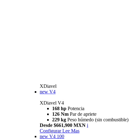
XDiavel
new
V4
XDiavel V4
168 hp
Potencia
126 Nm
Par de apriete
229 kg
Peso húmedo (sin combustible)
Desde $661,900 MXN
i
Configurar
Lee Mas
new
V4 100