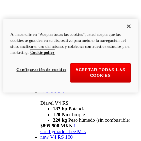
Al hacer clic en “Aceptar todas las cookies”, usted acepta que las
Diavel
cookies se guarden en su dispositivo para mejorar la navegación del
V4
sitio, analizar el uso del mismo, y colaborar con nuestros estudios para
Diavel V4
marketing.
Cookie policy
168 hp
Potencia
126 Nm
Torque
223 kg
PESO HÚMEDO SIN
Configuración de cookies
ACEPTAR TODAS LAS
COMBUSTIBLE
COOKIES
Desde $616,900 MXN
i
Configurador
Lee Mas
new
V4 RS
Diavel V4 RS
182 hp
Potencia
120 Nm
Torque
220 kg
Peso húmedo (sin combustible)
$895,900 MXN
i
Configurador
Lee Mas
new
V4 RS 100