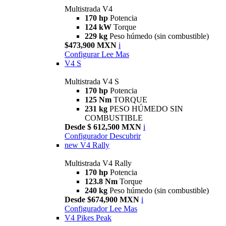
Multistrada V4
170 hp
Potencia
124 kW
Torque
229 kg
Peso húmedo (sin combustible)
$473,900 MXN
i
Configurar
Lee Mas
V4 S
Multistrada V4 S
170 hp
Potencia
125 Nm
TORQUE
231 kg
PESO HÚMEDO SIN
COMBUSTIBLE
Desde $ 612,500 MXN
i
Configurador
Descubrir
new
V4 Rally
Multistrada V4 Rally
170 hp
Potencia
123.8 Nm
Torque
240 kg
Peso húmedo (sin combustible)
Desde $674,900 MXN
i
Configurador
Lee Mas
V4 Pikes Peak