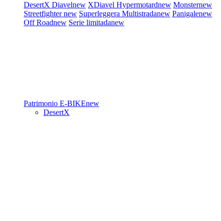
DesertX
Diavel
new
XDiavel
Hypermotard
new
Monster
new
Streetfighter
new
Superleggera
Multistrada
new
Panigale
new
Off Road
new
Serie limitada
new
Patrimonio
E-BIKE
new
DesertX