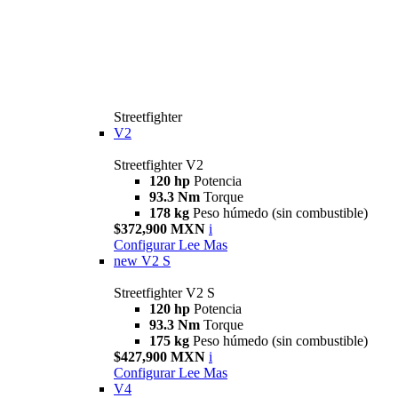
Streetfighter
V2
Streetfighter V2
120 hp
Potencia
93.3 Nm
Torque
178 kg
Peso húmedo (sin combustible)
$372,900 MXN
i
Configurar
Lee Mas
new
V2 S
Streetfighter V2 S
120 hp
Potencia
93.3 Nm
Torque
175 kg
Peso húmedo (sin combustible)
$427,900 MXN
i
Configurar
Lee Mas
V4