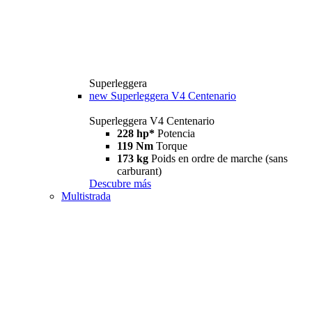
Superleggera
new
Superleggera V4 Centenario
Superleggera V4 Centenario
228 hp*
Potencia
119 Nm
Torque
173 kg
Poids en ordre de marche (sans
carburant)
Descubre más
Multistrada