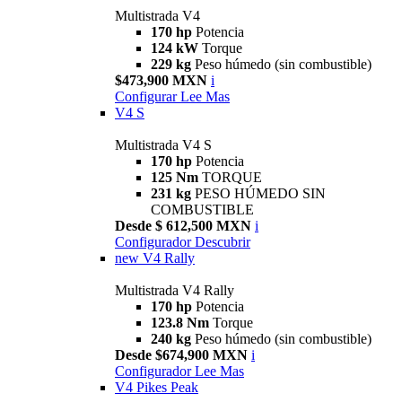
Multistrada V4
170 hp
Potencia
124 kW
Torque
229 kg
Peso húmedo (sin combustible)
$473,900 MXN
i
Configurar
Lee Mas
V4 S
Multistrada V4 S
170 hp
Potencia
125 Nm
TORQUE
231 kg
PESO HÚMEDO SIN
COMBUSTIBLE
Desde $ 612,500 MXN
i
Configurador
Descubrir
new
V4 Rally
Multistrada V4 Rally
170 hp
Potencia
123.8 Nm
Torque
240 kg
Peso húmedo (sin combustible)
Desde $674,900 MXN
i
Configurador
Lee Mas
V4 Pikes Peak