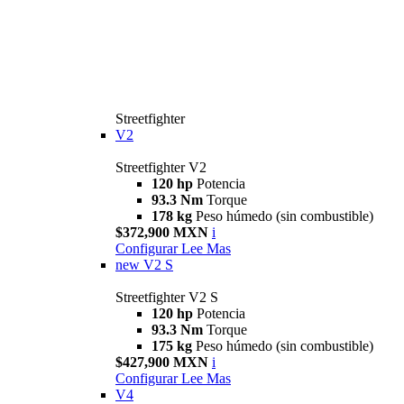
Streetfighter
V2
Streetfighter V2
120 hp
Potencia
93.3 Nm
Torque
178 kg
Peso húmedo (sin combustible)
$372,900 MXN
i
Configurar
Lee Mas
new
V2 S
Streetfighter V2 S
120 hp
Potencia
93.3 Nm
Torque
175 kg
Peso húmedo (sin combustible)
$427,900 MXN
i
Configurar
Lee Mas
V4