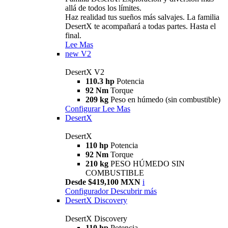
allá de todos los límites.
Haz realidad tus sueños más salvajes. La familia
DesertX te acompañará a todas partes. Hasta el
final.
Lee Mas
new
V2
DesertX V2
110.3 hp
Potencia
92 Nm
Torque
209 kg
Peso en húmedo (sin combustible)
Configurar
Lee Mas
DesertX
DesertX
110 hp
Potencia
92 Nm
Torque
210 kg
PESO HÚMEDO SIN
COMBUSTIBLE
Desde $419,100 MXN
i
Configurador
Descubrir más
DesertX Discovery
DesertX Discovery
110 hp
Potencia