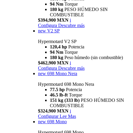
94 Nm
Torque
180 kg
PESO HÚMEDO SIN
COMBUSTIBLE
$394,900 MXN
i
Configura
Descubre más
new
V2 SP
Hypermotard V2 SP
120,4 hp
Potencia
94 Nm
Torque
180 kg
Peso húmedo (sin combustible)
$462,900 MXN
i
Configura
Descubre más
new
698 Mono Nera
Hypermotard 698 Mono Nera
77.5 hp
Potencia
46.5 lb-ft
Torque
151 kg (333 lb)
PESO HÚMEDO SIN
COMBUSTIBLE
$324,900 MXN
i
Configurar
Lee Mas
new
698 Mono
Hypermotard 698 Mono