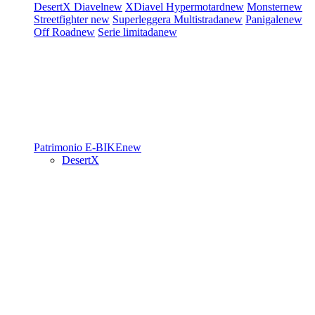
DesertX
Diavel
new
XDiavel
Hypermotard
new
Monster
new
Streetfighter
new
Superleggera
Multistrada
new
Panigale
new
Off Road
new
Serie limitada
new
Patrimonio
E-BIKE
new
DesertX