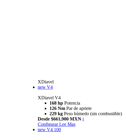
XDiavel
new
V4
XDiavel V4
168 hp
Potencia
126 Nm
Par de apriete
229 kg
Peso húmedo (sin combustible)
Desde $661,900 MXN
i
Configurar
Lee Mas
new
V4 100