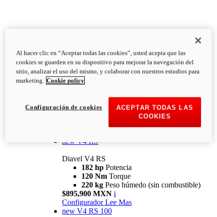
Al hacer clic en “Aceptar todas las cookies”, usted acepta que las
Diavel
cookies se guarden en su dispositivo para mejorar la navegación del
V4
sitio, analizar el uso del mismo, y colaborar con nuestros estudios para
Diavel V4
marketing.
Cookie policy
168 hp
Potencia
126 Nm
Torque
223 kg
PESO HÚMEDO SIN
Configuración de cookies
ACEPTAR TODAS LAS
COMBUSTIBLE
COOKIES
Desde $616,900 MXN
i
Configurador
Lee Mas
new
V4 RS
Diavel V4 RS
182 hp
Potencia
120 Nm
Torque
220 kg
Peso húmedo (sin combustible)
$895,900 MXN
i
Configurador
Lee Mas
new
V4 RS 100