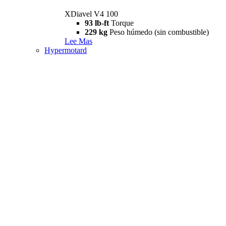
XDiavel V4 100
93 lb-ft
Torque
229 kg
Peso húmedo (sin combustible)
Lee Mas
Hypermotard