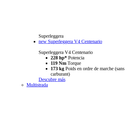
Superleggera
new
Superleggera V4 Centenario
Superleggera V4 Centenario
228 hp*
Potencia
119 Nm
Torque
173 kg
Poids en ordre de marche (sans
carburant)
Descubre más
Multistrada