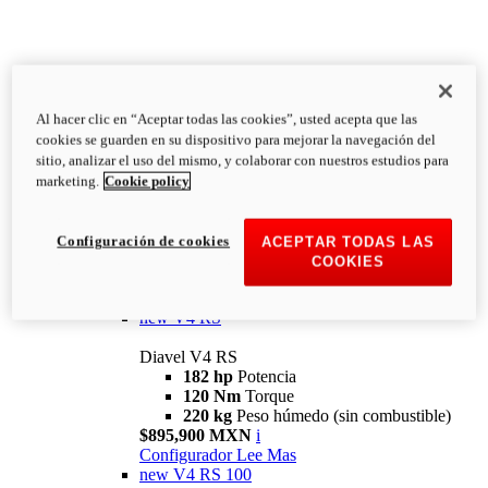
Al hacer clic en “Aceptar todas las cookies”, usted acepta que las
Diavel
cookies se guarden en su dispositivo para mejorar la navegación del
V4
sitio, analizar el uso del mismo, y colaborar con nuestros estudios para
Diavel V4
marketing.
Cookie policy
168 hp
Potencia
126 Nm
Torque
223 kg
PESO HÚMEDO SIN
Configuración de cookies
ACEPTAR TODAS LAS
COMBUSTIBLE
COOKIES
Desde $616,900 MXN
i
Configurador
Lee Mas
new
V4 RS
Diavel V4 RS
182 hp
Potencia
120 Nm
Torque
220 kg
Peso húmedo (sin combustible)
$895,900 MXN
i
Configurador
Lee Mas
new
V4 RS 100