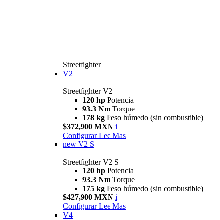
Streetfighter
V2
Streetfighter V2
120 hp
Potencia
93.3 Nm
Torque
178 kg
Peso húmedo (sin combustible)
$372,900 MXN
i
Configurar
Lee Mas
new
V2 S
Streetfighter V2 S
120 hp
Potencia
93.3 Nm
Torque
175 kg
Peso húmedo (sin combustible)
$427,900 MXN
i
Configurar
Lee Mas
V4