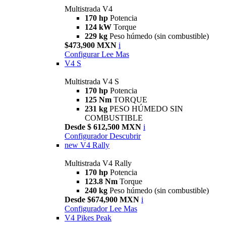
Multistrada V4
170 hp
Potencia
124 kW
Torque
229 kg
Peso húmedo (sin combustible)
$473,900 MXN
i
Configurar
Lee Mas
V4 S
Multistrada V4 S
170 hp
Potencia
125 Nm
TORQUE
231 kg
PESO HÚMEDO SIN
COMBUSTIBLE
Desde $ 612,500 MXN
i
Configurador
Descubrir
new
V4 Rally
Multistrada V4 Rally
170 hp
Potencia
123.8 Nm
Torque
240 kg
Peso húmedo (sin combustible)
Desde $674,900 MXN
i
Configurador
Lee Mas
V4 Pikes Peak