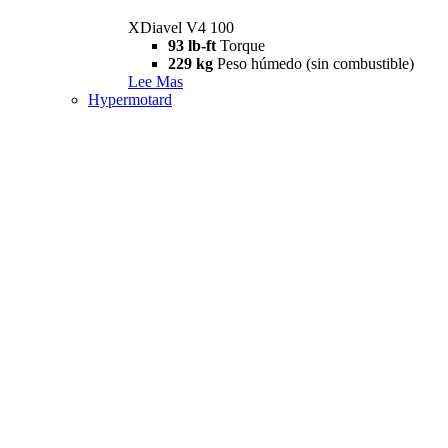
XDiavel V4 100
93 lb-ft
Torque
229 kg
Peso húmedo (sin combustible)
Lee Mas
Hypermotard