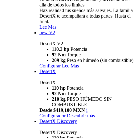
allá de todos los límites.
Haz realidad tus sueños más salvajes. La familia
DesertX te acompañará a todas partes. Hasta el
final.
Lee Mas
new
V2
DesertX V2
110.3 hp
Potencia
92 Nm
Torque
209 kg
Peso en húmedo (sin combustible)
Configurar
Lee Mas
DesertX
DesertX
110 hp
Potencia
92 Nm
Torque
210 kg
PESO HÚMEDO SIN
COMBUSTIBLE
Desde $419,100 MXN
i
Configurador
Descubrir más
DesertX Discovery
DesertX Discovery
110 hp
Potencia