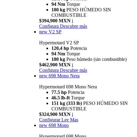
94 Nm
Torque
180 kg
PESO HÚMEDO SIN
COMBUSTIBLE
$394,900 MXN
i
Configura
Descubre más
new
V2 SP
Hypermotard V2 SP
120,4 hp
Potencia
94 Nm
Torque
180 kg
Peso húmedo (sin combustible)
$462,900 MXN
i
Configura
Descubre más
new
698 Mono Nera
Hypermotard 698 Mono Nera
77.5 hp
Potencia
46.5 lb-ft
Torque
151 kg (333 lb)
PESO HÚMEDO SIN
COMBUSTIBLE
$324,900 MXN
i
Configurar
Lee Mas
new
698 Mono
Hypermotard 698 Mono