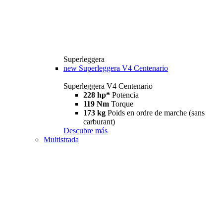
Superleggera
new
Superleggera V4 Centenario
Superleggera V4 Centenario
228 hp*
Potencia
119 Nm
Torque
173 kg
Poids en ordre de marche (sans
carburant)
Descubre más
Multistrada