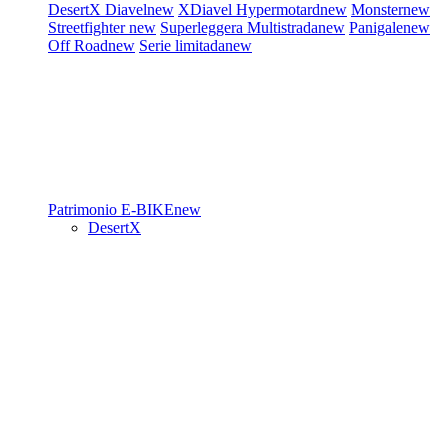
DesertX
Diavel
new
XDiavel
Hypermotard
new
Monster
new
Streetfighter
new
Superleggera
Multistrada
new
Panigale
new
Off Road
new
Serie limitada
new
Patrimonio
E-BIKE
new
DesertX