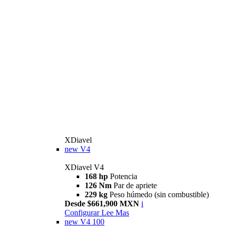
XDiavel
new
V4
XDiavel V4
168 hp
Potencia
126 Nm
Par de apriete
229 kg
Peso húmedo (sin combustible)
Desde $661,900 MXN
i
Configurar
Lee Mas
new
V4 100