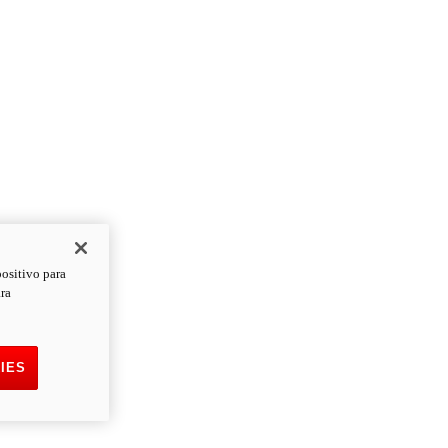
positivo para
ara
IES