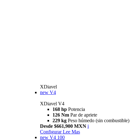
XDiavel
new
V4
XDiavel V4
168 hp
Potencia
126 Nm
Par de apriete
229 kg
Peso húmedo (sin combustible)
Desde $661,900 MXN
i
Configurar
Lee Mas
new
V4 100