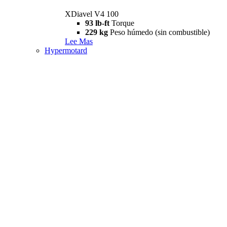
XDiavel V4 100
93 lb-ft
Torque
229 kg
Peso húmedo (sin combustible)
Lee Mas
Hypermotard