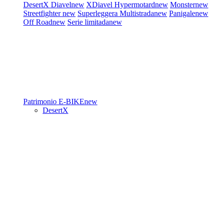
DesertX
Diavel
new
XDiavel
Hypermotard
new
Monster
new
Streetfighter
new
Superleggera
Multistrada
new
Panigale
new
Off Road
new
Serie limitada
new
Patrimonio
E-BIKE
new
DesertX