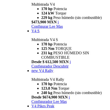
Multistrada V4
170 hp
Potencia
124 kW
Torque
229 kg
Peso húmedo (sin combustible)
$473,900 MXN
i
Configurar
Lee Mas
V4 S
Multistrada V4 S
170 hp
Potencia
125 Nm
TORQUE
231 kg
PESO HÚMEDO SIN
COMBUSTIBLE
Desde $ 612,500 MXN
i
Configurador
Descubrir
new
V4 Rally
Multistrada V4 Rally
170 hp
Potencia
123.8 Nm
Torque
240 kg
Peso húmedo (sin combustible)
Desde $674,900 MXN
i
Configurador
Lee Mas
V4 Pikes Peak