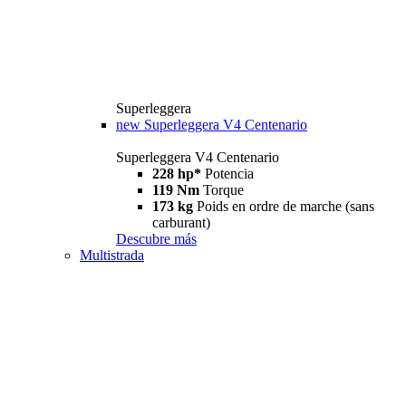
Superleggera
new
Superleggera V4 Centenario
Superleggera V4 Centenario
228 hp*
Potencia
119 Nm
Torque
173 kg
Poids en ordre de marche (sans
carburant)
Descubre más
Multistrada