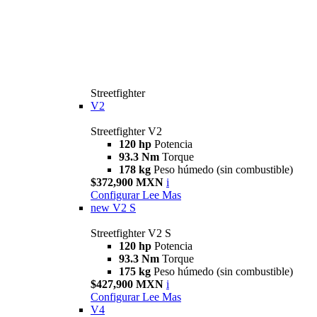
Streetfighter
V2
Streetfighter V2
120 hp
Potencia
93.3 Nm
Torque
178 kg
Peso húmedo (sin combustible)
$372,900 MXN
i
Configurar
Lee Mas
new
V2 S
Streetfighter V2 S
120 hp
Potencia
93.3 Nm
Torque
175 kg
Peso húmedo (sin combustible)
$427,900 MXN
i
Configurar
Lee Mas
V4