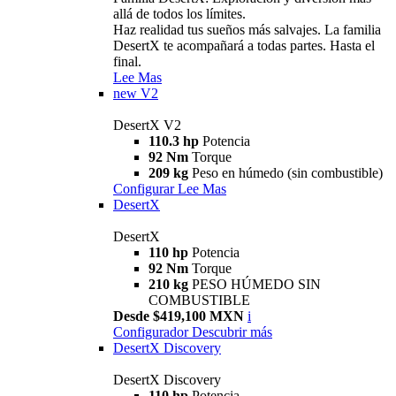
allá de todos los límites.
Haz realidad tus sueños más salvajes. La familia
DesertX te acompañará a todas partes. Hasta el
final.
Lee Mas
new
V2
DesertX V2
110.3 hp
Potencia
92 Nm
Torque
209 kg
Peso en húmedo (sin combustible)
Configurar
Lee Mas
DesertX
DesertX
110 hp
Potencia
92 Nm
Torque
210 kg
PESO HÚMEDO SIN
COMBUSTIBLE
Desde $419,100 MXN
i
Configurador
Descubrir más
DesertX Discovery
DesertX Discovery
110 hp
Potencia