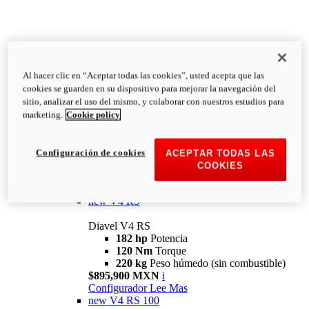
Al hacer clic en “Aceptar todas las cookies”, usted acepta que las
Diavel
cookies se guarden en su dispositivo para mejorar la navegación del
V4
sitio, analizar el uso del mismo, y colaborar con nuestros estudios para
Diavel V4
marketing.
Cookie policy
168 hp
Potencia
126 Nm
Torque
223 kg
PESO HÚMEDO SIN
Configuración de cookies
ACEPTAR TODAS LAS
COMBUSTIBLE
COOKIES
Desde $616,900 MXN
i
Configurador
Lee Mas
new
V4 RS
Diavel V4 RS
182 hp
Potencia
120 Nm
Torque
220 kg
Peso húmedo (sin combustible)
$895,900 MXN
i
Configurador
Lee Mas
new
V4 RS 100