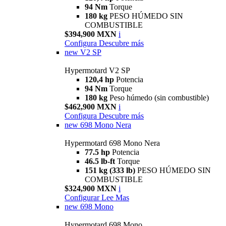
94 Nm
Torque
180 kg
PESO HÚMEDO SIN
COMBUSTIBLE
$394,900 MXN
i
Configura
Descubre más
new
V2 SP
Hypermotard V2 SP
120,4 hp
Potencia
94 Nm
Torque
180 kg
Peso húmedo (sin combustible)
$462,900 MXN
i
Configura
Descubre más
new
698 Mono Nera
Hypermotard 698 Mono Nera
77.5 hp
Potencia
46.5 lb-ft
Torque
151 kg (333 lb)
PESO HÚMEDO SIN
COMBUSTIBLE
$324,900 MXN
i
Configurar
Lee Mas
new
698 Mono
Hypermotard 698 Mono