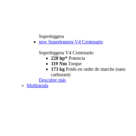
Superleggera
new
Superleggera V4 Centenario
Superleggera V4 Centenario
228 hp*
Potencia
119 Nm
Torque
173 kg
Poids en ordre de marche (sans
carburant)
Descubre más
Multistrada