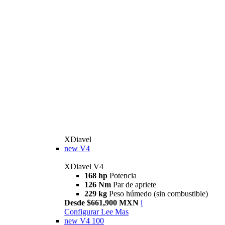
XDiavel
new
V4
XDiavel V4
168 hp
Potencia
126 Nm
Par de apriete
229 kg
Peso húmedo (sin combustible)
Desde $661,900 MXN
i
Configurar
Lee Mas
new
V4 100