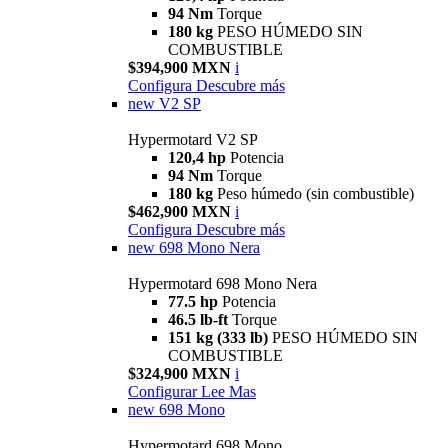
94 Nm
Torque
180 kg
PESO HÚMEDO SIN
COMBUSTIBLE
$394,900 MXN
i
Configura
Descubre más
new
V2 SP
Hypermotard V2 SP
120,4 hp
Potencia
94 Nm
Torque
180 kg
Peso húmedo (sin combustible)
$462,900 MXN
i
Configura
Descubre más
new
698 Mono Nera
Hypermotard 698 Mono Nera
77.5 hp
Potencia
46.5 lb-ft
Torque
151 kg (333 lb)
PESO HÚMEDO SIN
COMBUSTIBLE
$324,900 MXN
i
Configurar
Lee Mas
new
698 Mono
Hypermotard 698 Mono