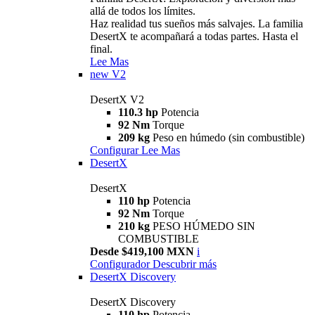
allá de todos los límites.
Haz realidad tus sueños más salvajes. La familia
DesertX te acompañará a todas partes. Hasta el
final.
Lee Mas
new
V2
DesertX V2
110.3 hp
Potencia
92 Nm
Torque
209 kg
Peso en húmedo (sin combustible)
Configurar
Lee Mas
DesertX
DesertX
110 hp
Potencia
92 Nm
Torque
210 kg
PESO HÚMEDO SIN
COMBUSTIBLE
Desde $419,100 MXN
i
Configurador
Descubrir más
DesertX Discovery
DesertX Discovery
110 hp
Potencia