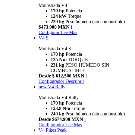
Multistrada V4
170 hp
Potencia
124 kW
Torque
229 kg
Peso húmedo (sin combustible)
$473,900 MXN
i
Configurar
Lee Mas
V4 S
Multistrada V4 S
170 hp
Potencia
125 Nm
TORQUE
231 kg
PESO HÚMEDO SIN
COMBUSTIBLE
Desde $ 612,500 MXN
i
Configurador
Descubrir
new
V4 Rally
Multistrada V4 Rally
170 hp
Potencia
123.8 Nm
Torque
240 kg
Peso húmedo (sin combustible)
Desde $674,900 MXN
i
Configurador
Lee Mas
V4 Pikes Peak