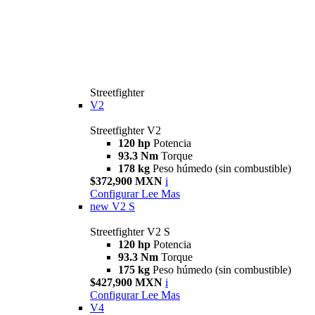
Streetfighter
V2
Streetfighter V2
120 hp
Potencia
93.3 Nm
Torque
178 kg
Peso húmedo (sin combustible)
$372,900 MXN
i
Configurar
Lee Mas
new
V2 S
Streetfighter V2 S
120 hp
Potencia
93.3 Nm
Torque
175 kg
Peso húmedo (sin combustible)
$427,900 MXN
i
Configurar
Lee Mas
V4