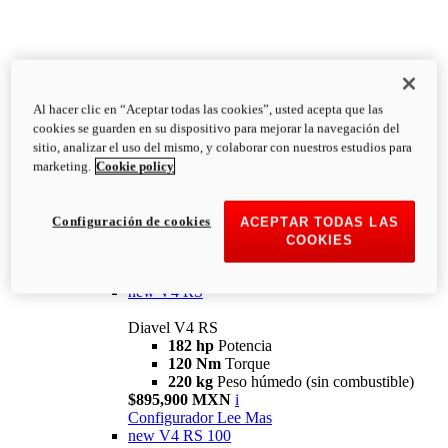
Al hacer clic en “Aceptar todas las cookies”, usted acepta que las
Diavel
cookies se guarden en su dispositivo para mejorar la navegación del
V4
sitio, analizar el uso del mismo, y colaborar con nuestros estudios para
Diavel V4
marketing.
Cookie policy
168 hp
Potencia
126 Nm
Torque
223 kg
PESO HÚMEDO SIN
Configuración de cookies
ACEPTAR TODAS LAS
COMBUSTIBLE
COOKIES
Desde $616,900 MXN
i
Configurador
Lee Mas
new
V4 RS
Diavel V4 RS
182 hp
Potencia
120 Nm
Torque
220 kg
Peso húmedo (sin combustible)
$895,900 MXN
i
Configurador
Lee Mas
new
V4 RS 100