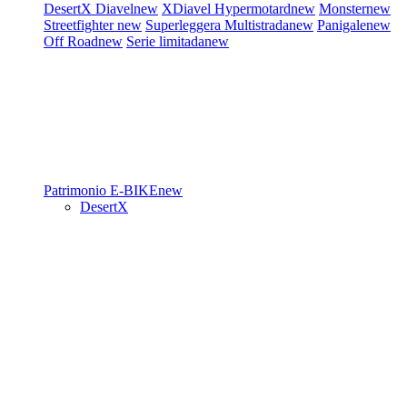
DesertX
Diavel
new
XDiavel
Hypermotard
new
Monster
new
Streetfighter
new
Superleggera
Multistrada
new
Panigale
new
Off Road
new
Serie limitada
new
Patrimonio
E-BIKE
new
DesertX