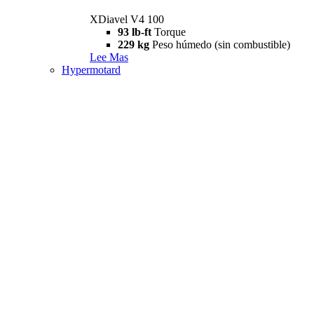
XDiavel V4 100
93 lb-ft
Torque
229 kg
Peso húmedo (sin combustible)
Lee Mas
Hypermotard